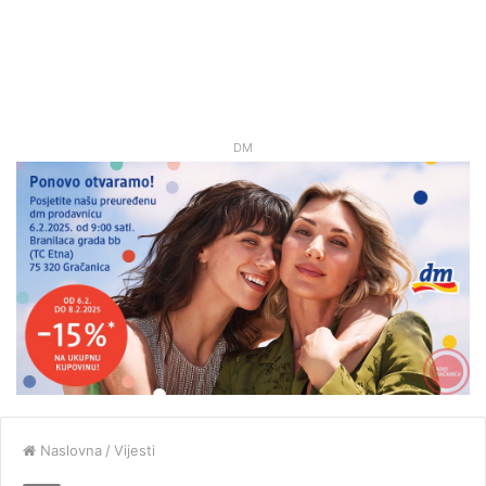
DM
Naslovna
/
Vijesti