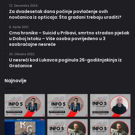
12. Decembra 2024.
Za dvadesetak dana počinje povlačenje ovih
novčanica iz opticaja: Šta građani trebaju uraditi?
6. Aprila 2021.
Crna hronika – Suicid u Pribavi, smrtno stradao pješak
u Doboj Istoku – Više osoba povrijeđeno u 3
saobraćajne nesreće
20. Oktobra 2022.
U nesreći kod Lukavca poginula 26-godišnjakinja iz
Gračanice
Najnovije