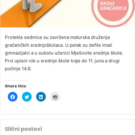
Protekle sedmice su završena maturska druženja
gračaničkih srednjoškolaca. U petak su defile imali
gimnazijalci a u subotu učenici Mješovite srednje škole.
Prvi upisni rok u srednje škole traje do 11. juna a drugi
počinje 14.6.
Share this:
C
C
C
C
l
l
l
l
i
i
i
i
c
c
c
c
k
k
k
k
t
t
t
t
o
o
o
o
s
s
s
p
h
h
h
r
Slični postovi
a
a
a
i
r
r
r
n