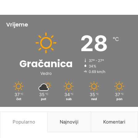
Vrijeme
28
℃
Gračanica
37º - 27º
34%
0.69 km/h
Vedro
37
35
34
35
37
℃
℃
℃
℃
℃
čet
pet
sub
ned
pon
Popularno
Najnoviji
Komentari