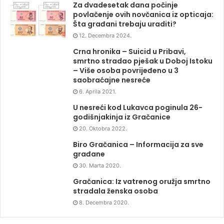
Za dvadesetak dana počinje
povlačenje ovih novčanica iz opticaja:
Šta građani trebaju uraditi?
12. Decembra 2024.
Crna hronika – Suicid u Pribavi,
smrtno stradao pješak u Doboj Istoku
– Više osoba povrijeđeno u 3
saobraćajne nesreće
6. Aprila 2021.
U nesreći kod Lukavca poginula 26-
godišnjakinja iz Gračanice
20. Oktobra 2022.
Biro Gračanica – Informacija za sve
građane
30. Marta 2020.
Gračanica: Iz vatrenog oružja smrtno
stradala ženska osoba
8. Decembra 2020.