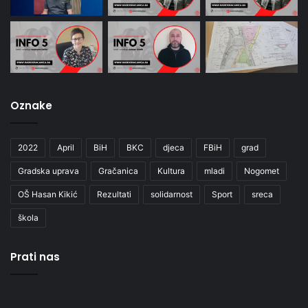
Oznake
2022
April
BiH
BKC
djeca
FBiH
grad
Gradska uprava
Gračanica
Kultura
mladi
Nogomet
OŠ Hasan Kikić
Rezultati
solidarnost
Sport
sreca
škola
Prati nas