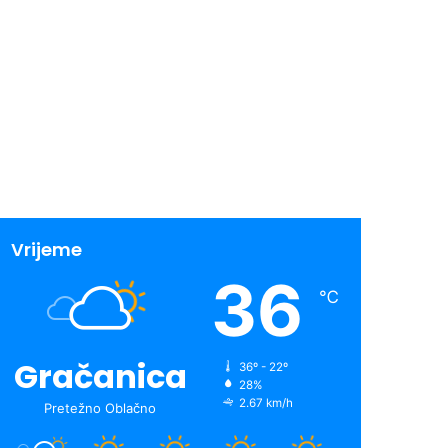
Vrijeme
36
℃
Gračanica
36º - 22º
28%
2.67 km/h
Pretežno Oblačno