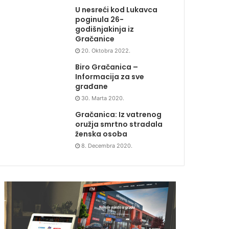
U nesreći kod Lukavca
poginula 26-
godišnjakinja iz
Gračanice
20. Oktobra 2022.
Biro Gračanica –
Informacija za sve
građane
30. Marta 2020.
Gračanica: Iz vatrenog
oružja smrtno stradala
ženska osoba
8. Decembra 2020.