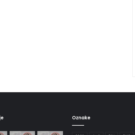
je
Oznake