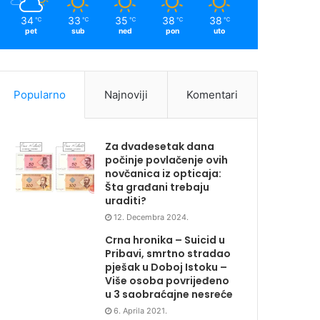
34
33
35
38
38
℃
℃
℃
℃
℃
pet
sub
ned
pon
uto
Popularno
Najnoviji
Komentari
Za dvadesetak dana
počinje povlačenje ovih
novčanica iz opticaja:
Šta građani trebaju
uraditi?
12. Decembra 2024.
Crna hronika – Suicid u
Pribavi, smrtno stradao
pješak u Doboj Istoku –
Više osoba povrijeđeno
u 3 saobraćajne nesreće
6. Aprila 2021.