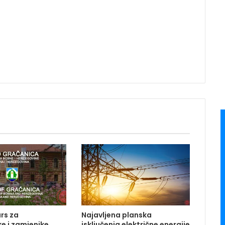
rs za
Najavljena planska
e i zamjenike
isključenja električne energije