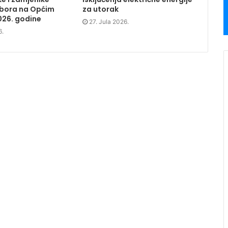
dbora na Općim
za utorak
026. godine
27. Jula 2026.
6.