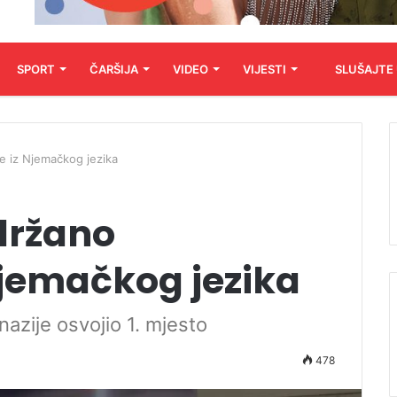
SPORT
ČARŠIJA
VIDEO
VIJESTI
SLUŠAJTE
e iz Njemačkog jezika
držano
Njemačkog jezika
azije osvojio 1. mjesto
478