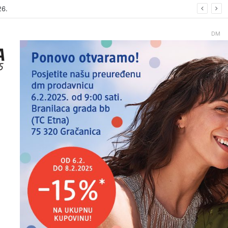
26.
DM