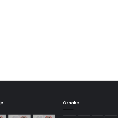
je
Oznake