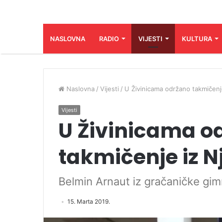
NASLOVNA
RADIO
VIJESTI
KULTURA
Naslovna
/
Vijesti
/
U Živinicama održano takmičenj
Vijesti
U Živinicama o
takmičenje iz 
Belmin Arnaut iz gračaničke gimn
15. Marta 2019.