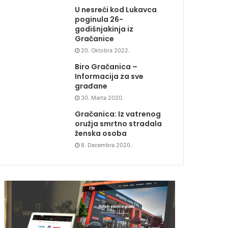
U nesreći kod Lukavca
poginula 26-
godišnjakinja iz
Gračanice
20. Oktobra 2022.
Biro Gračanica –
Informacija za sve
građane
30. Marta 2020.
Gračanica: Iz vatrenog
oružja smrtno stradala
ženska osoba
8. Decembra 2020.