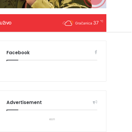
℃
37
 UŽIVO
Gračanica
Facebook
Advertisement
eon