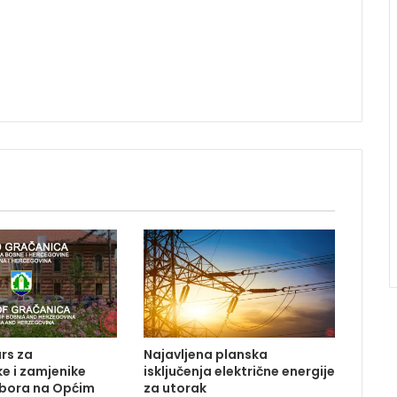
rs za
Najavljena planska
e i zamjenike
isključenja električne energije
dbora na Općim
za utorak