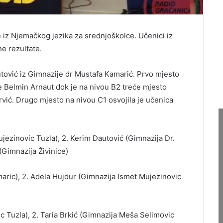
 iz Njemačkog jezika za srednjoškolce. Učenici iz
ne rezultate.
tović iz Gimnazije dr Mustafa Kamarić. Prvo mjesto
e Belmin Arnaut dok je na nivou B2 treće mjesto
rvić. Drugo mjesto na nivou C1 osvojila je učenica
ujezinovic Tuzla), 2. Kerim Dautović (Gimnazija Dr.
(Gimnazija Živinice)
maric), 2. Adela Hujdur (Gimnazija Ismet Mujezinovic
c Tuzla), 2. Taria Brkić (Gimnazija Meša Selimovic