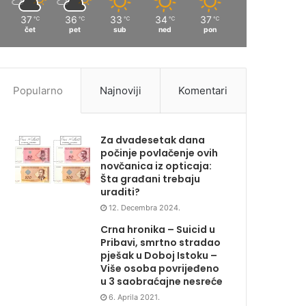
37
36
33
34
37
℃
℃
℃
℃
℃
čet
pet
sub
ned
pon
Popularno
Najnoviji
Komentari
Za dvadesetak dana
počinje povlačenje ovih
novčanica iz opticaja:
Šta građani trebaju
uraditi?
12. Decembra 2024.
Crna hronika – Suicid u
Pribavi, smrtno stradao
pješak u Doboj Istoku –
Više osoba povrijeđeno
u 3 saobraćajne nesreće
6. Aprila 2021.