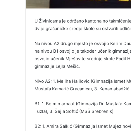
U Živinicama je održano kantonalno takmičenje
dvije gračaničke sredje škole su ostvarili odlič
Na nivou A2 drugo mjesto je osvojio Kerim Dau
na nivou B1 osvojio je također učenik gimnazij
osvojio učenik Mješovite srednje škole Fadil H
gimnazije Lejla Mešić.
Nivo A2: 1. Meliha Halilovic (Gimnazija Ismet M
Mustafa Kamarić Gracanica), 3. Kenan abadžić 
B1: 1. Belmin arnaut (Gimnazija Dr. Mustafa Ka
Tuzla), 3. Šejla Softić (MSŠ Srebrenik)
B2: 1. Amira Salkić (Gimnazija Ismet Mujezinovi