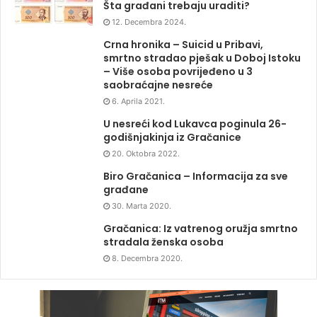
Šta građani trebaju uraditi?
12. Decembra 2024.
Crna hronika – Suicid u Pribavi,
smrtno stradao pješak u Doboj Istoku
– Više osoba povrijeđeno u 3
saobraćajne nesreće
6. Aprila 2021.
U nesreći kod Lukavca poginula 26-
godišnjakinja iz Gračanice
20. Oktobra 2022.
Biro Gračanica – Informacija za sve
građane
30. Marta 2020.
Gračanica: Iz vatrenog oružja smrtno
stradala ženska osoba
8. Decembra 2020.