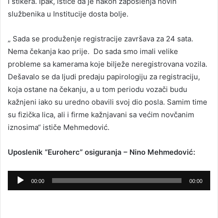
i stikera. Ipak, ističe da je nakon zaposlenja novih
službenika u Institucije dosta bolje.
„ Sada se produženje registracije završava za 24 sata.
Nema čekanja kao prije. Do sada smo imali velike
probleme sa kamerama koje bilježe neregistrovana vozila.
Dešavalo se da ljudi predaju papirologiju za registraciju,
koja ostane na čekanju, a u tom periodu vozači budu
kažnjeni iako su uredno obavili svoj dio posla. Samim time
su fizička lica, ali i firme kažnjavani sa većim novčanim
iznosima“ ističe Mehmedović.
Uposlenik “Euroherc” osiguranja – Nino Mehmedović:
Audio
00:00
00:00
Player