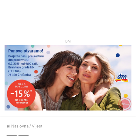
DM
Naslovna
/
Vijesti