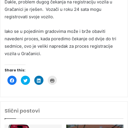
Dakle, problem dugog čekanja na registraciju vozila u
Gračanici je rješen. Vozači u roku 24 sata mogu
registrovati svoje vozilo.
Iako se u pojedinim gradovima može i brže obaviti
navedeni proces, kada poredimo čekanje od dvije do tri
sedmice, ovo je veliki napredak za proces registracije
vozila u Gračanici.
Share this:
C
C
C
C
l
l
l
l
i
i
i
i
c
c
c
c
k
k
k
k
t
t
t
t
o
o
o
o
s
s
s
p
h
h
h
r
Slični postovi
a
a
a
i
r
r
r
n
e
e
e
t
o
o
o
(
n
n
n
O
F
T
L
p