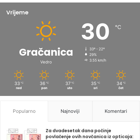
Vrijeme
30
℃
Gračanica
33º - 22º
29%
3.55 km/h
Vedro
33
36
37
35
34
℃
℃
℃
℃
℃
ned
pon
uto
sri
čet
Popularno
Najnoviji
Komentari
Za dvadesetak dana počinje
povlačenje ovih novčanica iz opticaja: