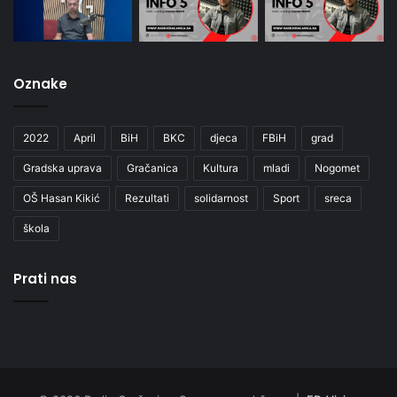
Oznake
2022
April
BiH
BKC
djeca
FBiH
grad
Gradska uprava
Gračanica
Kultura
mladi
Nogomet
OŠ Hasan Kikić
Rezultati
solidarnost
Sport
sreca
škola
Prati nas