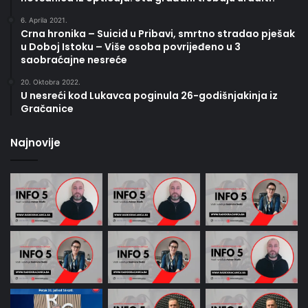
6. Aprila 2021.
Crna hronika – Suicid u Pribavi, smrtno stradao pješak
u Doboj Istoku – Više osoba povrijeđeno u 3
saobraćajne nesreće
20. Oktobra 2022.
U nesreći kod Lukavca poginula 26-godišnjakinja iz
Gračanice
Najnovije