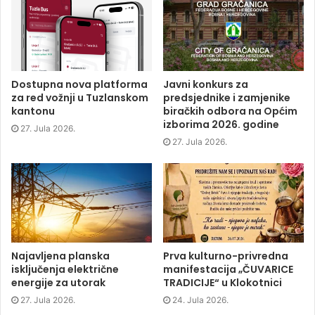
a
w
i
e
c
i
n
n
e
t
k
s
b
t
e
i
o
e
d
n
o
r
I
n
k
(
n
e
(
O
(
w
O
p
O
w
p
e
p
i
Dostupna nova platforma
Javni konkurs za
e
n
e
n
za red vožnji u Tuzlanskom
predsjednike i zamjenike
n
s
n
d
s
i
s
o
kantonu
biračkih odbora na Općim
i
n
i
w
izborima 2026. godine
n
n
n
)
27. Jula 2026.
n
e
n
e
w
e
27. Jula 2026.
w
w
w
w
i
w
i
n
i
n
d
n
d
o
d
o
w
o
w
)
w
)
)
Najavljena planska
Prva kulturno-privredna
isključenja električne
manifestacija „ČUVARICE
energije za utorak
TRADICIJE“ u Klokotnici
27. Jula 2026.
24. Jula 2026.