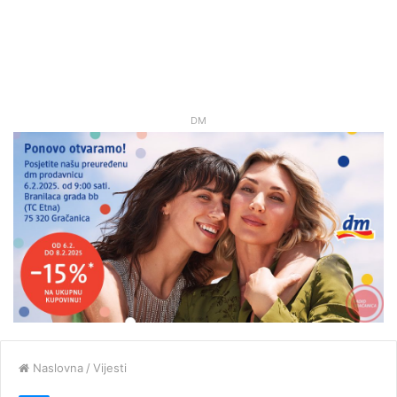
DM
Naslovna
/
Vijesti