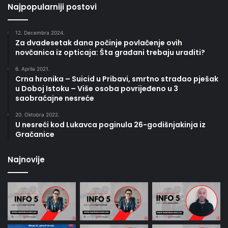
Najpopularniji postovi
12. Decembra 2024.
Za dvadesetak dana počinje povlačenje ovih
novčanica iz opticaja: Šta građani trebaju uraditi?
6. Aprila 2021.
Crna hronika – Suicid u Pribavi, smrtno stradao pješak
u Doboj Istoku – Više osoba povrijeđeno u 3
saobraćajne nesreće
20. Oktobra 2022.
U nesreći kod Lukavca poginula 26-godišnjakinja iz
Gračanice
Najnovije