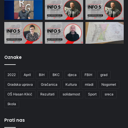
Oznake
2022
April
BiH
BKC
djeca
FBiH
grad
Gradska uprava
Gračanica
Kultura
mladi
Nogomet
OŠ Hasan Kikić
Rezultati
solidarnost
Sport
sreca
škola
Prati nas