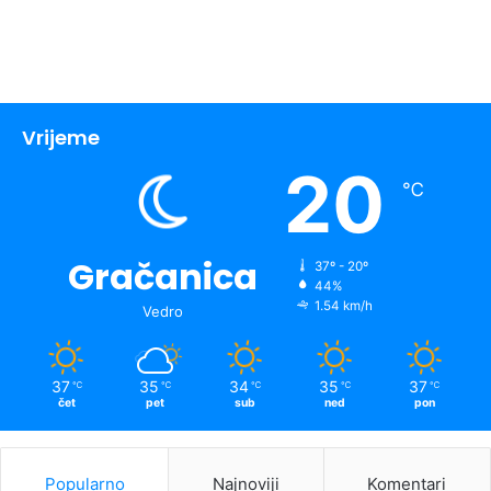
Vrijeme
20
℃
Gračanica
37º - 20º
44%
1.54 km/h
Vedro
37
35
34
35
37
℃
℃
℃
℃
℃
čet
pet
sub
ned
pon
Popularno
Najnoviji
Komentari