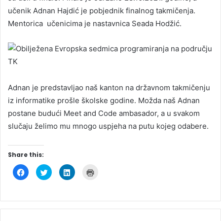
učenik Adnan Hajdić je pobjednik finalnog takmičenja.
Mentorica učenicima je nastavnica Seada Hodžić.
Adnan je predstavljao naš kanton na državnom takmičenju
iz informatike prošle školske godine. Možda naš Adnan
postane budući Meet and Code ambasador, a u svakom
slučaju želimo mu mnogo uspjeha na putu kojeg odabere.
Share this:
C
C
C
C
l
l
l
l
i
i
i
i
c
c
c
c
k
k
k
k
t
t
t
t
o
o
o
o
s
s
s
p
h
h
h
r