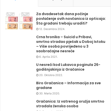
Za dvadesetak dana počinje
povlačenje ovih novčanica iz opticaja:
Šta građani trebaju uraditi?
12. Decembra 2024.
Crna hronika – Suicid u Pribavi,
smrtno stradao pješak u Doboj Istoku
– Više osoba povrijeđeno u 3
saobraćajne nesreće
6. Aprila 2021.
U nesreći kod Lukavca poginula 26-
godišnjakinja iz Gračanice
20. Oktobra 2022.
Biro Gračanica – Informacija za sve
građane
30. Marta 2020.
Gračanica: Iz vatrenog oružja smrtno
stradala ženska osoba