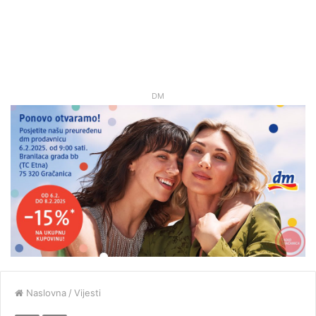
DM
Naslovna
/
Vijesti