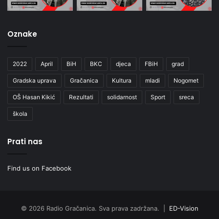
Oznake
2022
April
BiH
BKC
djeca
FBiH
grad
Gradska uprava
Gračanica
Kultura
mladi
Nogomet
OŠ Hasan Kikić
Rezultati
solidarnost
Sport
sreca
škola
Prati nas
Find us on Facebook
© 2026 Radio Gračanica. Sva prava zadržana. |
ED-Vision