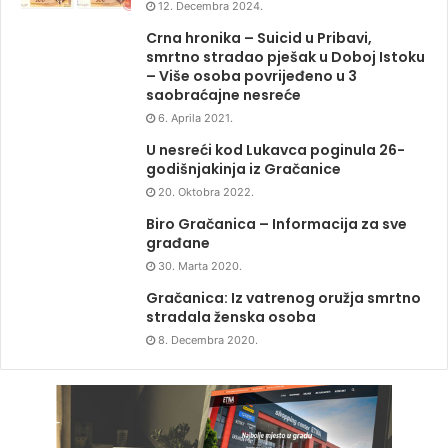
12. Decembra 2024.
Crna hronika – Suicid u Pribavi,
smrtno stradao pješak u Doboj Istoku
– Više osoba povrijeđeno u 3
saobraćajne nesreće
6. Aprila 2021.
U nesreći kod Lukavca poginula 26-
godišnjakinja iz Gračanice
20. Oktobra 2022.
Biro Gračanica – Informacija za sve
građane
30. Marta 2020.
Gračanica: Iz vatrenog oružja smrtno
stradala ženska osoba
8. Decembra 2020.