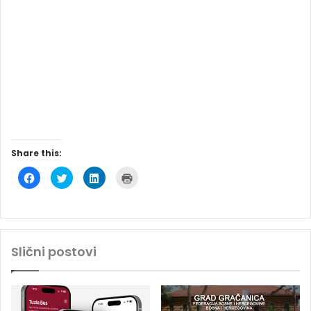
Share this:
C
C
C
C
l
l
l
l
i
i
i
i
c
c
c
c
k
k
k
k
t
t
t
t
o
o
o
o
s
s
s
p
h
h
h
r
Slični postovi
a
a
a
i
r
r
r
n
e
e
e
t
o
o
o
(
n
n
n
O
F
T
L
p
a
w
i
e
c
i
n
n