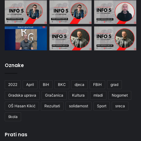
Oznake
2022
April
BiH
BKC
djeca
FBiH
grad
Gradska uprava
Gračanica
Kultura
mladi
Nogomet
OŠ Hasan Kikić
Rezultati
solidarnost
Sport
sreca
škola
Prati nas