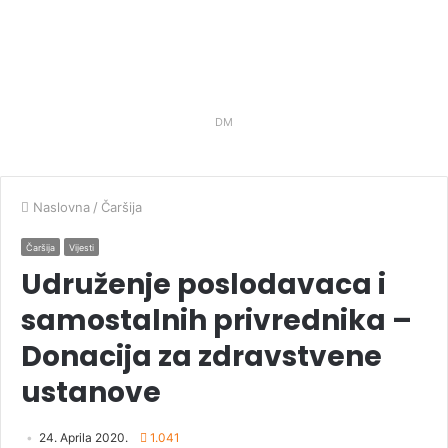
DM
Naslovna
/
Čaršija
Čaršija
Vijesti
Udruženje poslodavaca i
samostalnih privrednika –
Donacija za zdravstvene
ustanove
24. Aprila 2020.
1.041