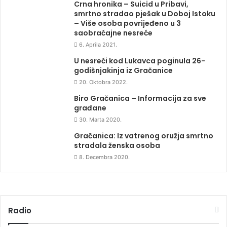
Crna hronika – Suicid u Pribavi,
smrtno stradao pješak u Doboj Istoku
– Više osoba povrijeđeno u 3
saobraćajne nesreće
6. Aprila 2021.
U nesreći kod Lukavca poginula 26-
godišnjakinja iz Gračanice
20. Oktobra 2022.
Biro Gračanica – Informacija za sve
građane
30. Marta 2020.
Gračanica: Iz vatrenog oružja smrtno
stradala ženska osoba
8. Decembra 2020.
Radio