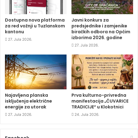
o
e
d
n
o
r
I
n
k
(
n
e
(
O
(
w
O
p
O
w
p
e
p
i
Dostupna nova platforma
Javni konkurs za
e
n
e
n
za red vožnji u Tuzlanskom
predsjednike i zamjenike
n
s
n
d
s
i
s
o
kantonu
biračkih odbora na Općim
i
n
i
w
izborima 2026. godine
n
n
n
)
27. Jula 2026.
n
e
n
e
w
e
27. Jula 2026.
w
w
w
w
i
w
i
n
i
n
d
n
d
o
d
o
w
o
w
)
w
)
)
Najavljena planska
Prva kulturno-privredna
isključenja električne
manifestacija „ČUVARICE
energije za utorak
TRADICIJE“ u Klokotnici
27. Jula 2026.
24. Jula 2026.