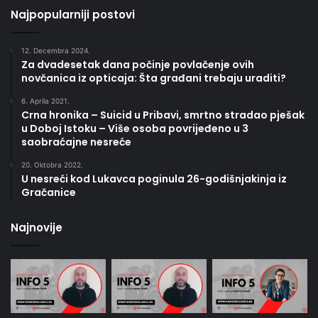
Najpopularniji postovi
12. Decembra 2024.
Za dvadesetak dana počinje povlačenje ovih
novčanica iz opticaja: Šta građani trebaju uraditi?
6. Aprila 2021.
Crna hronika – Suicid u Pribavi, smrtno stradao pješak
u Doboj Istoku – Više osoba povrijeđeno u 3
saobraćajne nesreće
20. Oktobra 2022.
U nesreći kod Lukavca poginula 26-godišnjakinja iz
Gračanice
Najnovije