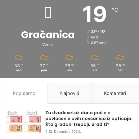
19
℃
Gračanica
33º - 18º
64%
0.57 km/h
Vedro
33
37
38
35
35
℃
℃
℃
℃
℃
ned
pon
uto
sri
čet
Popularno
Najnoviji
Komentari
Za dvadesetak dana počinje
povlačenje ovih novčanica iz opticaja:
Šta građani trebaju uraditi?
12. Decembra 2024.