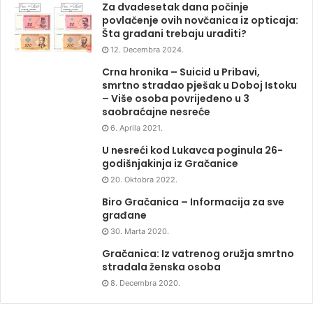
Za dvadesetak dana počinje
povlačenje ovih novčanica iz opticaja:
Šta građani trebaju uraditi?
12. Decembra 2024.
Crna hronika – Suicid u Pribavi,
smrtno stradao pješak u Doboj Istoku
– Više osoba povrijeđeno u 3
saobraćajne nesreće
6. Aprila 2021.
U nesreći kod Lukavca poginula 26-
godišnjakinja iz Gračanice
20. Oktobra 2022.
Biro Gračanica – Informacija za sve
građane
30. Marta 2020.
Gračanica: Iz vatrenog oružja smrtno
stradala ženska osoba
8. Decembra 2020.