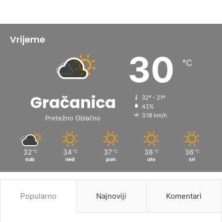
Vrijeme
30
℃
Gračanica
32º - 21º
42%
3.18 km/h
Pretežno Oblačno
32
34
37
38
36
℃
℃
℃
℃
℃
sub
ned
pon
uto
sri
Popularno
Najnoviji
Komentari