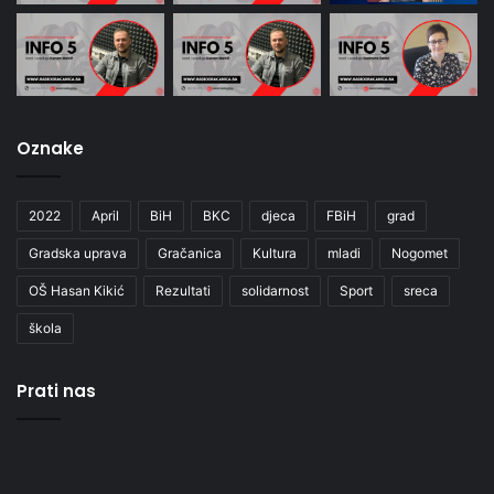
Oznake
2022
April
BiH
BKC
djeca
FBiH
grad
Gradska uprava
Gračanica
Kultura
mladi
Nogomet
OŠ Hasan Kikić
Rezultati
solidarnost
Sport
sreca
škola
Prati nas