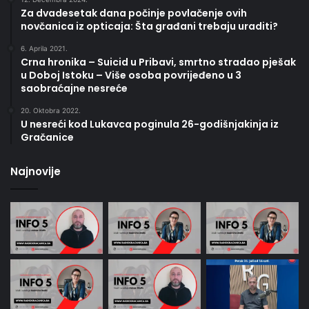
Za dvadesetak dana počinje povlačenje ovih
novčanica iz opticaja: Šta građani trebaju uraditi?
6. Aprila 2021.
Crna hronika – Suicid u Pribavi, smrtno stradao pješak
u Doboj Istoku – Više osoba povrijeđeno u 3
saobraćajne nesreće
20. Oktobra 2022.
U nesreći kod Lukavca poginula 26-godišnjakinja iz
Gračanice
Najnovije