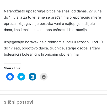
Narandžasto upozorenje bit će na snazi od danas, 27. juna
do 1. jula, a za to vrijeme se građanima preporučuju mjere
opreza, izbjegavanje boravka vani u najtoplijem diijelu
dana, kao i maksimalan unos tečnosti i hidratacija.
Izbjegavajte boravak na direktnom suncu u razdoblju od 10
do 17 sati, pogotovo djeca, trudnice, starije osobe, srčani
bolesnici i bolesnici s hroničnim oboljenjima.
Share this:
C
C
C
C
l
l
l
l
i
i
i
i
c
c
c
c
k
k
k
k
t
t
t
t
o
o
o
o
s
s
s
p
h
h
h
r
Slični postovi
a
a
a
i
r
r
r
n