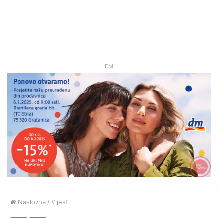
DM
Naslovna
/
Vijesti