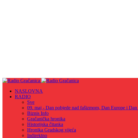
NASLOVNA
RADIO
Sve
09. maj - Dan pobjede nad fašizmom, Dan Europe i Dan Z
Biznis Info
Gračanička hronika
Historijska čitanka
Hronika Gradskog vijeća
Indirektno