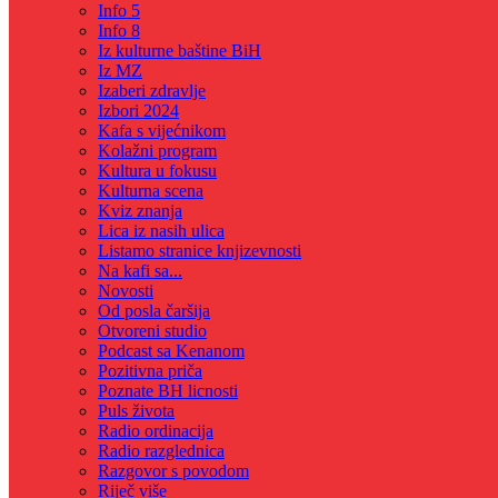
Info 5
Info 8
Iz kulturne baštine BiH
Iz MZ
Izaberi zdravlje
Izbori 2024
Kafa s vijećnikom
Kolažni program
Kultura u fokusu
Kulturna scena
Kviz znanja
Lica iz nasih ulica
Listamo stranice knjizevnosti
Na kafi sa...
Novosti
Od posla čaršija
Otvoreni studio
Podcast sa Kenanom
Pozitivna priča
Poznate BH licnosti
Puls života
Radio ordinacija
Radio razglednica
Razgovor s povodom
Riječ više