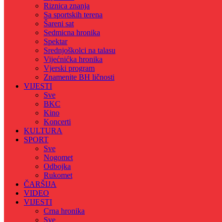
Riznica znanja
Sa sportskih terena
Šareni sat
Sedmicna hronika
Spektar
Srednjoškolci na talasu
Vijećnićka hronika
Vjerski program
Znamenite BH ličnosti
VIJESTI
Sve
BKC
Kino
Koncerti
KULTURA
SPORT
Sve
Nogomet
Odbojka
Rukomet
ČARŠIJA
VIDEO
VIJESTI
Crna hronika
Sve