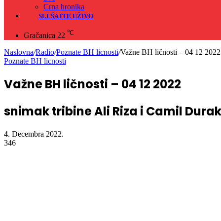
Crna hronika
SLUŠAJTE UŽIVO
℃
Gračanica
22
Naslovna
/
Radio
/
Poznate BH licnosti
/
Važne BH ličnosti – 04 12 2022
Poznate BH licnosti
Važne BH ličnosti – 04 12 2022
snimak tribine Ali Riza i Camil Dura
4. Decembra 2022.
346