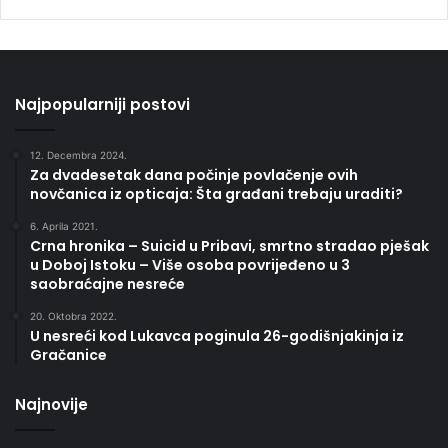
Najpopularniji postovi
12. Decembra 2024.
Za dvadesetak dana počinje povlačenje ovih
novčanica iz opticaja: Šta građani trebaju uraditi?
6. Aprila 2021.
Crna hronika – Suicid u Pribavi, smrtno stradao pješak
u Doboj Istoku – Više osoba povrijeđeno u 3
saobraćajne nesreće
20. Oktobra 2022.
U nesreći kod Lukavca poginula 26-godišnjakinja iz
Gračanice
Najnovije