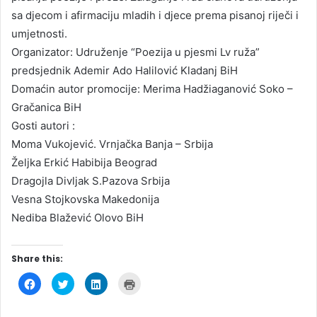
sa djecom i afirmaciju mladih i djece prema pisanoj riječi i
umjetnosti.
Organizator: Udruženje “Poezija u pjesmi Lv ruža”
predsjednik Ademir Ado Halilović Kladanj BiH
Domaćin autor promocije: Merima Hadžiaganović Soko –
Gračanica BiH
Gosti autori :
Moma Vukojević. Vrnjačka Banja – Srbija
Željka Erkić Habibija Beograd
Dragojla Divljak S.Pazova Srbija
Vesna Stojkovska Makedonija
Nediba Blažević Olovo BiH
Share this:
C
C
C
C
l
l
l
l
i
i
i
i
c
c
c
c
k
k
k
k