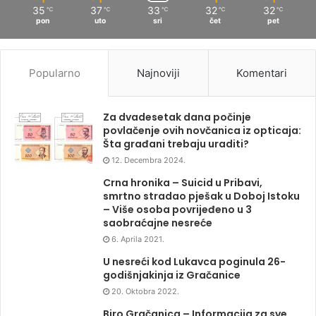
35
37
33
32
32
℃
℃
℃
℃
℃
pon
uto
sri
čet
pet
Popularno
Najnoviji
Komentari
Za dvadesetak dana počinje
povlačenje ovih novčanica iz opticaja:
Šta građani trebaju uraditi?
12. Decembra 2024.
Crna hronika – Suicid u Pribavi,
smrtno stradao pješak u Doboj Istoku
– Više osoba povrijeđeno u 3
saobraćajne nesreće
6. Aprila 2021.
U nesreći kod Lukavca poginula 26-
godišnjakinja iz Gračanice
20. Oktobra 2022.
Biro Gračanica – Informacija za sve