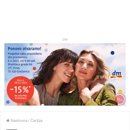
DM
Naslovna
/
Čaršija