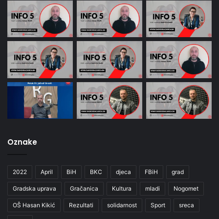
Oznake
2022
April
BiH
BKC
djeca
FBiH
grad
Gradska uprava
Gračanica
Kultura
mladi
Nogomet
OŠ Hasan Kikić
Rezultati
solidarnost
Sport
sreca