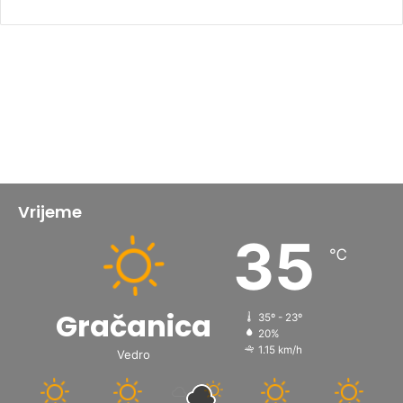
Vrijeme
35
℃
Gračanica
35º - 23º
20%
1.15 km/h
Vedro