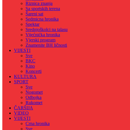
Riznica znanja
Sa sportskih terena
Šareni sat
Sedmicna hronika
Spektar
Srednjoškolci na talasu
Vijećnićka hronika
Vjerski program
Znamenite BH ličnosti
VIJESTI
Sve
BKC
Kino
Koncerti
KULTURA
SPORT
Sve
Nogomet
Odbojka
Rukomet
ČARŠIJA
VIDEO
VIJESTI
Crna hronika
Sve