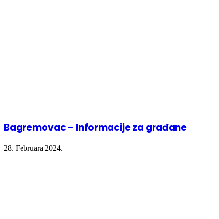
window)
window)
window)
Bagremovac – Informacije za građane
28. Februara 2024.