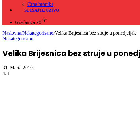
Crna hronika
SLUŠAJTE UŽIVO
℃
Gračanica
20
Naslovna
/
Nekategorisano
/
Velika Brijesnica bez struje u ponedjeljak
Nekategorisano
Velika Brijesnica bez struje u poned
31. Marta 2019.
431