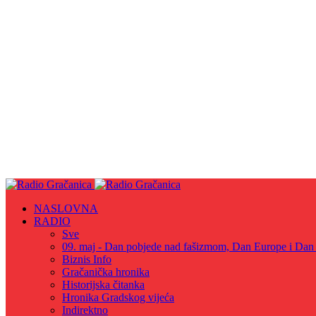
NASLOVNA
RADIO
Sve
09. maj - Dan pobjede nad fašizmom, Dan Europe i Dan Z
Biznis Info
Gračanička hronika
Historijska čitanka
Hronika Gradskog vijeća
Indirektno