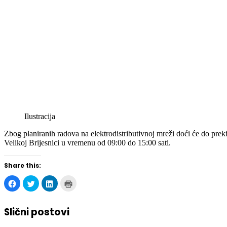
Ilustracija
Zbog planiranih radova na elektrodistributivnoj mreži doći će do pre
Velikoj Brijesnici u vremenu od 09:00 do 15:00 sati.
Share this:
Click
Click
Click
Click
to
to
to
to
share
share
share
print
on
on
on
(Opens
Facebook
Twitter
LinkedIn
in
Slični postovi
(Opens
(Opens
(Opens
new
in
in
in
window)
new
new
new