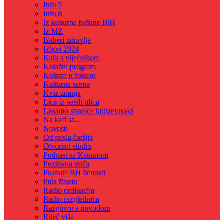
Info 5
Info 8
Iz kulturne baštine BiH
Iz MZ
Izaberi zdravlje
Izbori 2024
Kafa s vijećnikom
Kolažni program
Kultura u fokusu
Kulturna scena
Kviz znanja
Lica iz nasih ulica
Listamo stranice knjizevnosti
Na kafi sa...
Novosti
Od posla čaršija
Otvoreni studio
Podcast sa Kenanom
Pozitivna priča
Poznate BH licnosti
Puls života
Radio ordinacija
Radio razglednica
Razgovor s povodom
Riječ više