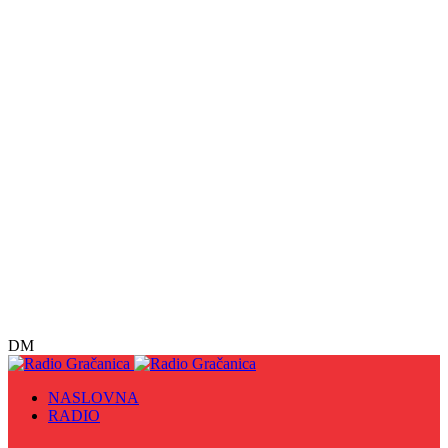
DM
NASLOVNA
RADIO
Sve
09. maj - Dan pobjede nad fašizmom, Dan Europe i
Dan Zlatnih ljiljana