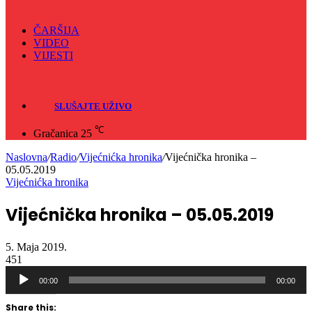
ČARŠIJA
VIDEO
VIJESTI
Sve
Crna hronika
SLUŠAJTE UŽIVO
℃
Gračanica
25
Naslovna
/
Radio
/
Vijećnićka hronika
/
Vijećnička hronika –
05.05.2019
Vijećnićka hronika
Vijećnička hronika – 05.05.2019
5. Maja 2019.
451
Audio
00:00
00:00
Player
Share this:
Click
Click
Click
Click