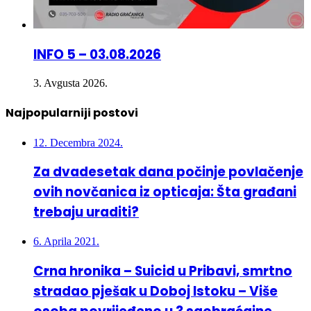
INFO 5 – 03.08.2026
3. Avgusta 2026.
Najpopularniji postovi
12. Decembra 2024.
Za dvadesetak dana počinje povlačenje
ovih novčanica iz opticaja: Šta građani
trebaju uraditi?
6. Aprila 2021.
Crna hronika – Suicid u Pribavi, smrtno
stradao pješak u Doboj Istoku – Više
osoba povrijeđeno u 3 saobraćajne
nesreće