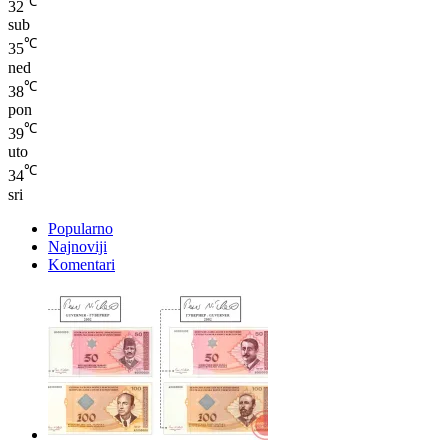
℃
35
ned
℃
38
pon
℃
39
uto
℃
34
sri
Popularno
Najnoviji
Komentari
Za dvadesetak dana počinje povlačenje