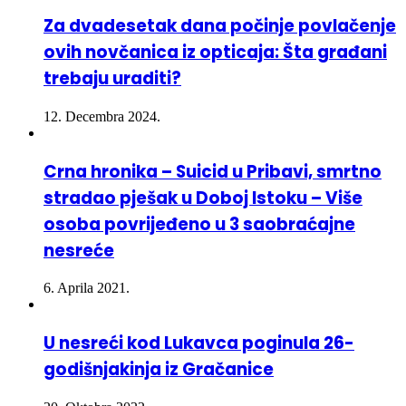
ovih novčanica iz opticaja: Šta građani
trebaju uraditi?
12. Decembra 2024.
Crna hronika – Suicid u Pribavi, smrtno
stradao pješak u Doboj Istoku – Više
osoba povrijeđeno u 3 saobraćajne
nesreće
6. Aprila 2021.
U nesreći kod Lukavca poginula 26-
godišnjakinja iz Gračanice
20. Oktobra 2022.