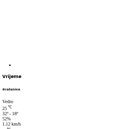
Vrijeme
Gračanica
Vedro
℃
25
32º - 18º
52%
1.12 km/h
℃
32
sub