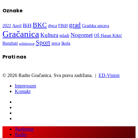
Oznake
BKC
grad
BiH
2022
April
djeca
FBiH
Gradska uprava
Gračanica
Kultura
Nogomet
mladi
OŠ Hasan Kikić
Sport
Rezultati
sreca
škola
solidarnost
Prati nas
© 2026 Radio Gračanica. Sva prava zadržana. |
ED-Vision
Impressum
Kontakt
Facebook
Twitter
LinkedIn
WhatsApp
Viber
Back
Close
Naslovna
to
Radio
top
Vijesti
button
Kultura