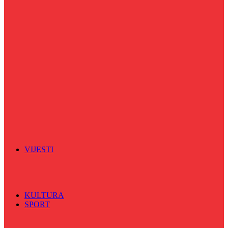
Puls života
Radio ordinacija
Radio razglednica
Razgovor s povodom
Riječ više
Riznica znanja
Sa sportskih terena
Šareni sat
Sedmicna hronika
Spektar
Srednjoškolci na talasu
Vijećnićka hronika
Vjerski program
Znamenite BH ličnosti
VIJESTI
Sve
BKC
Kino
Koncerti
KULTURA
SPORT
Sve
Nogomet
Odbojka
Rukomet