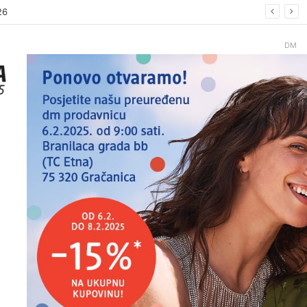
26
DM