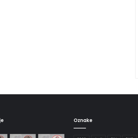
je
Oznake