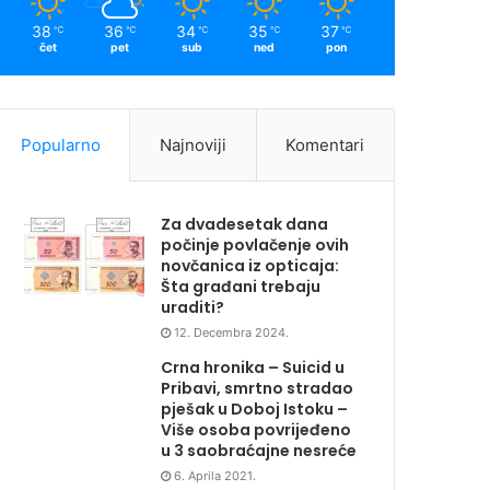
38
36
34
35
37
℃
℃
℃
℃
℃
čet
pet
sub
ned
pon
Popularno
Najnoviji
Komentari
Za dvadesetak dana
počinje povlačenje ovih
novčanica iz opticaja:
Šta građani trebaju
uraditi?
12. Decembra 2024.
Crna hronika – Suicid u
Pribavi, smrtno stradao
pješak u Doboj Istoku –
Više osoba povrijeđeno
u 3 saobraćajne nesreće
6. Aprila 2021.