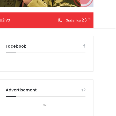
℃
23
 UŽIVO
Gračanica
Facebook
Advertisement
eon