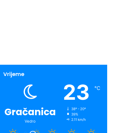
Vrijeme
23
℃
Gračanica
38º - 20º
39%
2.11 km/h
Vedro