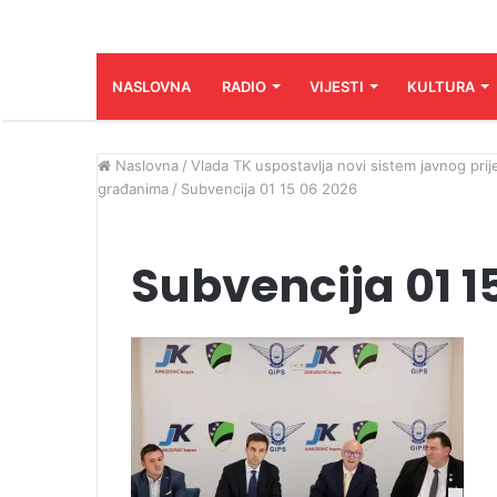
NASLOVNA
RADIO
VIJESTI
KULTURA
Naslovna
/
Vlada TK uspostavlja novi sistem javnog prijev
građanima
/
Subvencija 01 15 06 2026
Subvencija 01 1