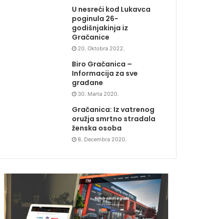
U nesreći kod Lukavca
poginula 26-
godišnjakinja iz
Gračanice
20. Oktobra 2022.
Biro Gračanica –
Informacija za sve
građane
30. Marta 2020.
Gračanica: Iz vatrenog
oružja smrtno stradala
ženska osoba
8. Decembra 2020.