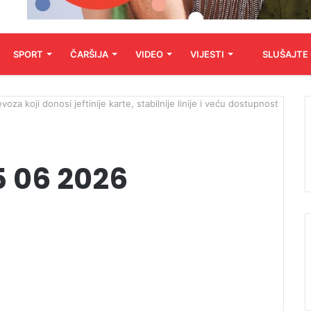
SPORT
ČARŠIJA
VIDEO
VIJESTI
SLUŠAJTE
oza koji donosi jeftinije karte, stabilnije linije i veću dostupnost
5 06 2026