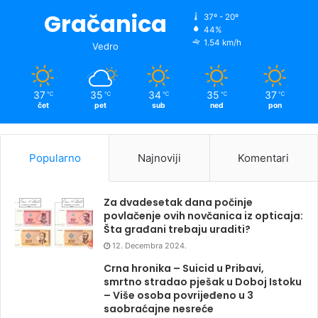
Gračanica
37º - 20º
44%
1.54 km/h
Vedro
37
35
34
35
37
℃
℃
℃
℃
℃
čet
pet
sub
ned
pon
Popularno
Najnoviji
Komentari
Za dvadesetak dana počinje
povlačenje ovih novčanica iz opticaja:
Šta građani trebaju uraditi?
12. Decembra 2024.
Crna hronika – Suicid u Pribavi,
smrtno stradao pješak u Doboj Istoku
– Više osoba povrijeđeno u 3
saobraćajne nesreće