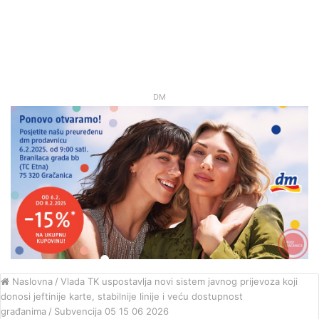
DM
Naslovna
/
Vlada TK uspostavlja novi sistem javnog prijevoza koji
donosi jeftinije karte, stabilnije linije i veću dostupnost
građanima
/
Subvencija 05 15 06 2026