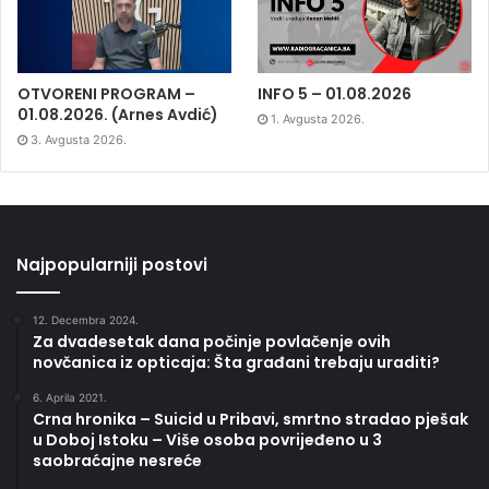
OTVORENI PROGRAM –
INFO 5 – 01.08.2026
01.08.2026. (Arnes Avdić)
1. Avgusta 2026.
3. Avgusta 2026.
Najpopularniji postovi
12. Decembra 2024.
Za dvadesetak dana počinje povlačenje ovih
novčanica iz opticaja: Šta građani trebaju uraditi?
6. Aprila 2021.
Crna hronika – Suicid u Pribavi, smrtno stradao pješak
u Doboj Istoku – Više osoba povrijeđeno u 3
saobraćajne nesreće