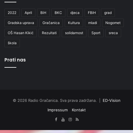
2022
April
BiH
BKC
djeca
FBiH
grad
Gradska uprava
Gračanica
Kultura
mladi
Nogomet
OŠ Hasan Kikić
Rezultati
solidarnost
Sport
sreca
škola
Prati nas
© 2026 Radio Gračanica. Sva prava zadržana. |
ED-Vision
Impressum
Kontakt