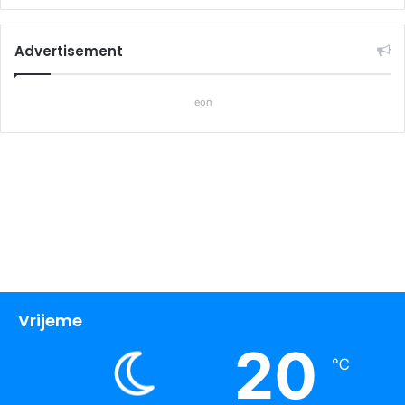
Advertisement
eon
Vrijeme
20
℃