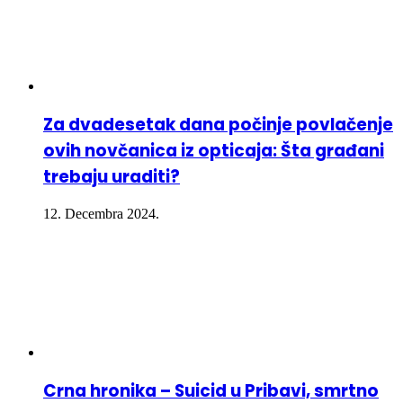
Za dvadesetak dana počinje povlačenje
ovih novčanica iz opticaja: Šta građani
trebaju uraditi?
12. Decembra 2024.
Crna hronika – Suicid u Pribavi, smrtno