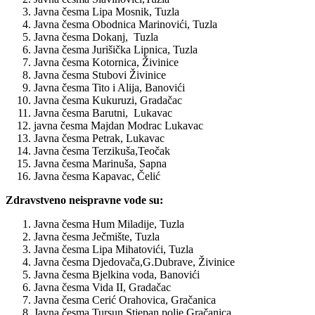
Javna česma Lipa Mosnik, Tuzla
Javna česma Obodnica Marinovići, Tuzla
Javna česma Dokanj, Tuzla
Javna česma Jurišička Lipnica, Tuzla
Javna česma Kotornica, Živinice
Javna česma Stubovi Živinice
Javna česma Tito i Alija, Banovići
Javna česma Kukuruzi, Gradačac
Javna česma Barutni, Lukavac
javna česma Majdan Modrac Lukavac
Javna česma Petrak, Lukavac
Javna česma Terzikuša,Teočak
Javna česma Marinuša, Sapna
Javna česma Kapavac, Čelić
Zdravstveno neispravne vode su:
Javna česma Hum Miladije, Tuzla
Javna česma Ječmište, Tuzla
Javna česma Lipa Mihatovići, Tuzla
Javna česma Djedovača,G.Dubrave, Živinice
Javna česma Bjelkina voda, Banovići
Javna česma Vida II, Gradačac
Javna česma Cerić Orahovica, Gračanica
Javna česma Tursun Stjepan polje Gračanica,