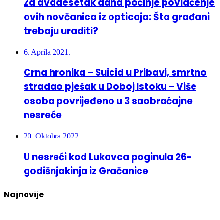
Za dvadesetak dana počinje povlačenje
ovih novčanica iz opticaja: Šta građani
trebaju uraditi?
6. Aprila 2021.
Crna hronika – Suicid u Pribavi, smrtno
stradao pješak u Doboj Istoku – Više
osoba povrijeđeno u 3 saobraćajne
nesreće
20. Oktobra 2022.
U nesreći kod Lukavca poginula 26-
godišnjakinja iz Gračanice
Najnovije