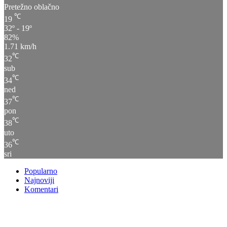
Pretežno oblačno
℃
19
32º - 19º
82%
1.71 km/h
℃
32
sub
℃
34
ned
℃
37
pon
℃
38
uto
℃
36
sri
Popularno
Najnoviji
Komentari