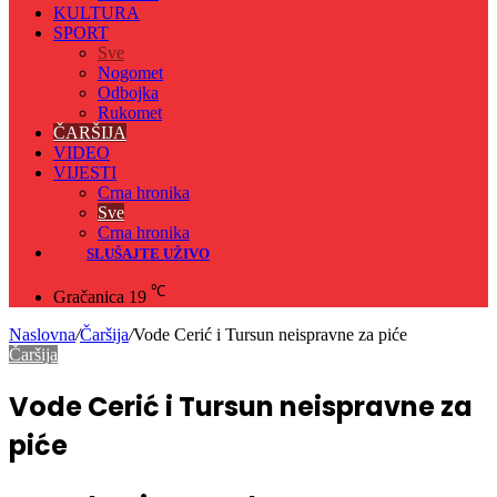
KULTURA
SPORT
Sve
Nogomet
Odbojka
Rukomet
ČARŠIJA
VIDEO
VIJESTI
Crna hronika
Sve
Crna hronika
SLUŠAJTE UŽIVO
℃
Gračanica
19
Naslovna
/
Čaršija
/
Vode Cerić i Tursun neispravne za piće
Čaršija
Vode Cerić i Tursun neispravne za
piće