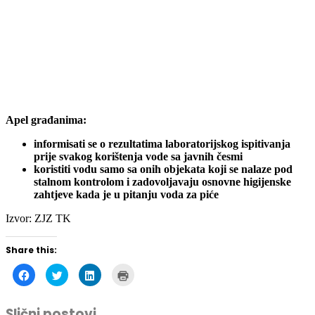
Apel građanima:
informisati se o rezultatima laboratorijskog ispitivanja
prije svakog korištenja vode sa javnih česmi
koristiti vodu samo sa onih objekata koji se nalaze pod
stalnom kontrolom i zadovoljavaju osnovne higijenske
zahtjeve kada je u pitanju voda za piće
Izvor: ZJZ TK
Share this:
Click
Click
Click
Click
to
to
to
to
share
share
share
print
on
on
on
(Opens
Facebook
Twitter
LinkedIn
in
Slični postovi
(Opens
(Opens
(Opens
new