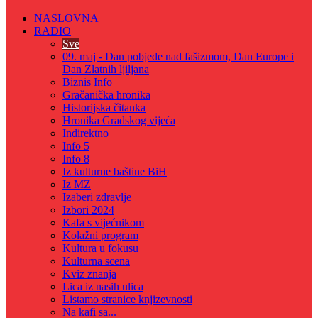
NASLOVNA
RADIO
Sve
09. maj - Dan pobjede nad fašizmom, Dan Europe i
Dan Zlatnih ljiljana
Biznis Info
Gračanička hronika
Historijska čitanka
Hronika Gradskog vijeća
Indirektno
Info 5
Info 8
Iz kulturne baštine BiH
Iz MZ
Izaberi zdravlje
Izbori 2024
Kafa s vijećnikom
Kolažni program
Kultura u fokusu
Kulturna scena
Kviz znanja
Lica iz nasih ulica
Listamo stranice knjizevnosti
Na kafi sa...