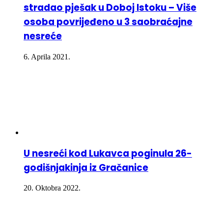
stradao pješak u Doboj Istoku – Više
osoba povrijeđeno u 3 saobraćajne
nesreće
6. Aprila 2021.
U nesreći kod Lukavca poginula 26-
godišnjakinja iz Gračanice
20. Oktobra 2022.