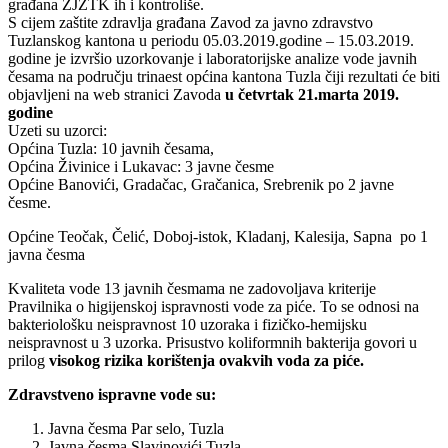
građana ZJZTK ih i kontroliše.
S cijem zaštite zdravlja građana Zavod za javno zdravstvo
Tuzlanskog kantona u periodu 05.03.2019.godine – 15.03.2019.
godine je izvršio uzorkovanje i laboratorijske analize vode javnih
česama na području trinaest općina kantona Tuzla čiji rezultati će biti
objavljeni na web stranici Zavoda
u četvrtak 21.marta 2019.
godine
Uzeti su uzorci:
Općina Tuzla: 10 javnih česama,
Općina Živinice i Lukavac: 3 javne česme
Općine Banovići, Gradačac, Gračanica, Srebrenik po 2 javne
česme.
Općine Teočak, Čelić, Doboj-istok, Kladanj, Kalesija, Sapna po 1
javna česma
Kvaliteta vode 13 javnih česmama ne zadovoljava kriterije
Pravilnika o higijenskoj ispravnosti vode za piće. To se odnosi na
bakteriološku neispravnost 10 uzoraka i fizičko-hemijsku
neispravnost u 3 uzorka. Prisustvo koliformnih bakterija govori u
prilog
visokog rizika korištenja ovakvih voda za piće.
Zdravstveno ispravne vode su:
Javna česma Par selo, Tuzla
Javna česma Slavinovići,Tuzla