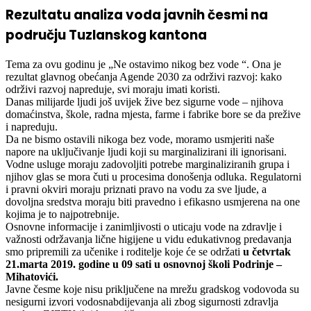
Rezultatu analiza voda javnih česmi na
području Tuzlanskog kantona
Tema za ovu godinu je „Ne ostavimo nikog bez vode “. Ona je
rezultat glavnog obećanja Agende 2030 za održivi razvoj: kako
održivi razvoj napreduje, svi moraju imati koristi.
Danas milijarde ljudi još uvijek žive bez sigurne vode – njihova
domaćinstva, škole, radna mjesta, farme i fabrike bore se da prežive
i napreduju.
Da ne bismo ostavili nikoga bez vode, moramo usmjeriti naše
napore na uključivanje ljudi koji su marginalizirani ili ignorisani.
Vodne usluge moraju zadovoljiti potrebe marginaliziranih grupa i
njihov glas se mora čuti u procesima donošenja odluka. Regulatorni
i pravni okviri moraju priznati pravo na vodu za sve ljude, a
dovoljna sredstva moraju biti pravedno i efikasno usmjerena na one
kojima je to najpotrebnije.
Osnovne informacije i zanimljivosti o uticaju vode na zdravlje i
važnosti održavanja lične higijene u vidu edukativnog predavanja
smo pripremili za učenike i roditelje koje će se održati
u četvrtak
21.marta 2019. godine u 09 sati u
osnovnoj školi Podrinje –
Mihatovići.
Javne česme koje nisu priključene na mrežu gradskog vodovoda su
nesigurni izvori vodosnabdijevanja ali zbog sigurnosti zdravlja