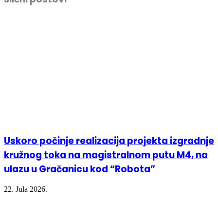
in
in
in
window)
new
new
new
window)
window)
window)
Uskoro počinje realizacija projekta izgradnje
kružnog toka na magistralnom putu M4, na
ulazu u Gračanicu kod “Robota”
22. Jula 2026.