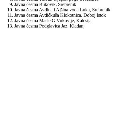
Javna česma Bukovik, Srebrenik
Javna česma Avdina i Ajšina voda Luka, Srebrenik
Javna česma Avdićkuša Klokotnica, Doboj Istok
Javna česma Masle G.Vukovije, Kalesija
Javna česma Podglavica Jaz, Kladanj