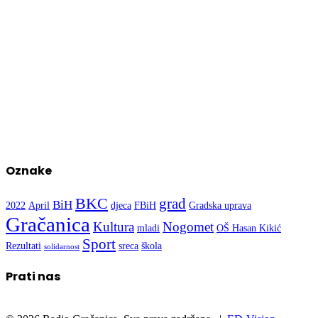
Oznake
BKC
grad
BiH
2022
April
djeca
FBiH
Gradska uprava
Gračanica
Kultura
Nogomet
mladi
OŠ Hasan Kikić
Sport
Rezultati
sreca
škola
solidarnost
Prati nas