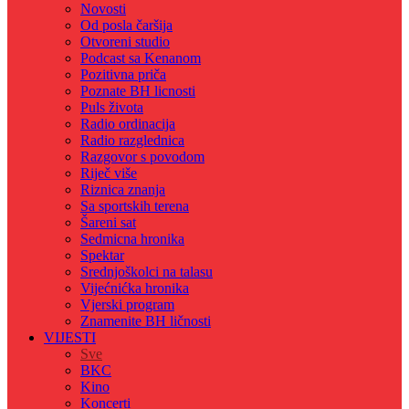
Novosti
Od posla čaršija
Otvoreni studio
Podcast sa Kenanom
Pozitivna priča
Poznate BH licnosti
Puls života
Radio ordinacija
Radio razglednica
Razgovor s povodom
Riječ više
Riznica znanja
Sa sportskih terena
Šareni sat
Sedmicna hronika
Spektar
Srednjoškolci na talasu
Vijećnićka hronika
Vjerski program
Znamenite BH ličnosti
VIJESTI
Sve
BKC
Kino
Koncerti