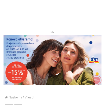
DM
Naslovna
/
Vijesti