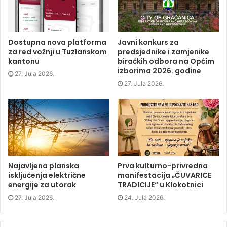
b
t
e
i
o
e
d
n
o
r
I
n
k
(
n
e
(
O
(
w
O
p
O
w
p
e
p
i
Dostupna nova platforma
Javni konkurs za
e
n
e
n
za red vožnji u Tuzlanskom
predsjednike i zamjenike
n
s
n
d
s
i
s
o
kantonu
biračkih odbora na Općim
i
n
i
w
izborima 2026. godine
n
n
n
)
27. Jula 2026.
n
e
n
e
w
e
27. Jula 2026.
w
w
w
w
i
w
i
n
i
n
d
n
d
o
d
o
w
o
w
)
w
)
)
Najavljena planska
Prva kulturno-privredna
isključenja električne
manifestacija „ČUVARICE
energije za utorak
TRADICIJE“ u Klokotnici
27. Jula 2026.
24. Jula 2026.