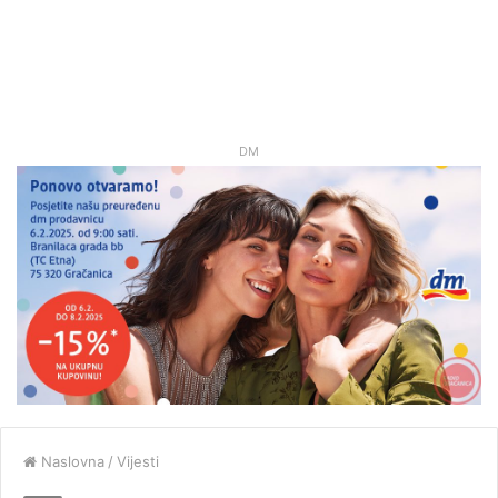
DM
Naslovna
/
Vijesti