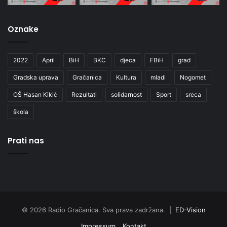
Oznake
2022
April
BiH
BKC
djeca
FBiH
grad
Gradska uprava
Gračanica
Kultura
mladi
Nogomet
OŠ Hasan Kikić
Rezultati
solidarnost
Sport
sreca
škola
Prati nas
© 2026 Radio Gračanica. Sva prava zadržana. |
ED-Vision
Impressum
Kontakt