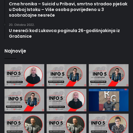
Crna hronika – Suicid u Pribavi, smrtno stradao pješak
u Doboj Istoku – Više osoba povrijeđeno u 3
saobraćajne nesreće
20. Oktobra 2022.
U nesreći kod Lukavca poginula 26-godišnjakinja iz
Gračanice
Najnovije