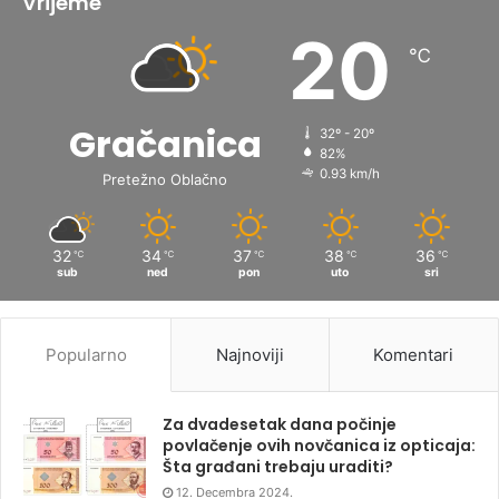
Vrijeme
20
℃
Gračanica
32º - 20º
82%
0.93 km/h
Pretežno Oblačno
32
34
37
38
36
℃
℃
℃
℃
℃
sub
ned
pon
uto
sri
Popularno
Najnoviji
Komentari
Za dvadesetak dana počinje
povlačenje ovih novčanica iz opticaja:
Šta građani trebaju uraditi?
12. Decembra 2024.