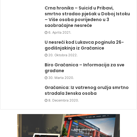
Crna hronika – Suicid u Pribavi,
smrtno stradao pješak u Doboj Istoku
– Više osoba povrijeđeno u 3
saobraćajne nesreće
6. Aprila 2021.
U nesreći kod Lukavca poginula 26-
godišnjakinja iz Gračanice
20. Oktobra 2022.
Biro Gračanica – Informacija za sve
građane
30. Marta 2020.
Gračanica: Iz vatrenog oružja smrtno
stradala ženska osoba
8. Decembra 2020.