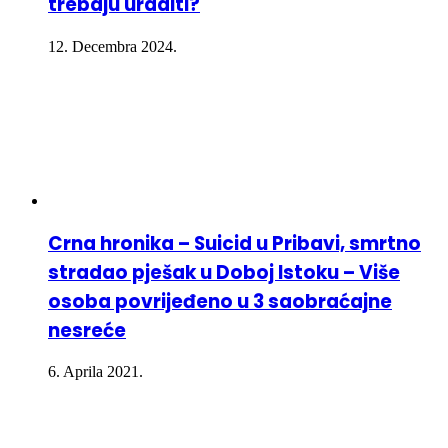
trebaju uraditi?
12. Decembra 2024.
Crna hronika – Suicid u Pribavi, smrtno
stradao pješak u Doboj Istoku – Više
osoba povrijeđeno u 3 saobraćajne
nesreće
6. Aprila 2021.