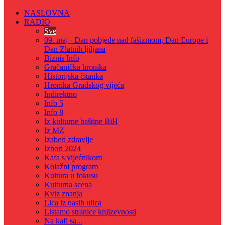
NASLOVNA
RADIO
Sve
09. maj - Dan pobjede nad fašizmom, Dan Europe i
Dan Zlatnih ljiljana
Biznis Info
Gračanička hronika
Historijska čitanka
Hronika Gradskog vijeća
Indirektno
Info 5
Info 8
Iz kulturne baštine BiH
Iz MZ
Izaberi zdravlje
Izbori 2024
Kafa s vijećnikom
Kolažni program
Kultura u fokusu
Kulturna scena
Kviz znanja
Lica iz nasih ulica
Listamo stranice knjizevnosti
Na kafi sa...