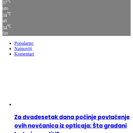
℃
37
uto
℃
34
sri
℃
34
čet
Popularno
Najnoviji
Komentari
Za dvadesetak dana počinje povlačenje
ovih novčanica iz opticaja: Šta građani