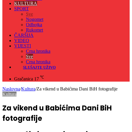
KULTURA
SPORT
Sve
Nogomet
Odbojka
Rukomet
ČARŠIJA
VIDEO
VIJESTI
Crna hronika
Sve
Crna hronika
SLUŠAJTE UŽIVO
℃
Gračanica
17
Naslovna
/
Kultura
/
Za vikend u Babićima Dani BiH fotografije
Kultura
Za vikend u Babićima Dani BiH
fotografije