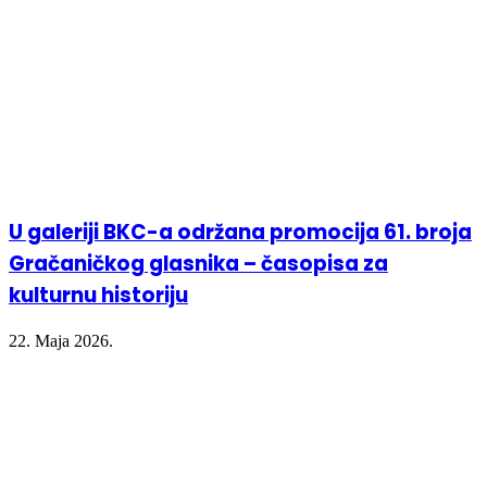
U galeriji BKC-a održana promocija 61. broja
Gračaničkog glasnika – časopisa za
kulturnu historiju
22. Maja 2026.