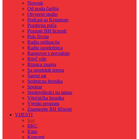
Novosti
Od posla čaršija
Otvoreni studio
Podcast sa Kenanom
Pozitivna priča
Poznate BH licnosti
Puls života
Radio ordinacija
Radio razglednica
Razgovor s povodom
Riječ više
Riznica znanja
Sa sportskih terena
Šareni sat
Sedmicna hronika
Spektar
Srednjoškolci na talasu
Vijećnićka hronika
Vjerski program
Znamenite BH ličnosti
VIJESTI
Sve
BKC
Kino
Koncerti