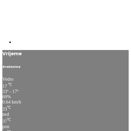
Vrijeme
Gračanica
Vedro
℃
17
33º - 17º
69%
0.64 km/h
℃
33
ned
℃
37
pon