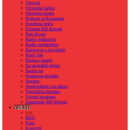
Novosti
Od posla čaršija
Otvoreni studio
Podcast sa Kenanom
Pozitivna priča
Poznate BH licnosti
Puls života
Radio ordinacija
Radio razglednica
Razgovor s povodom
Riječ više
Riznica znanja
Sa sportskih terena
Šareni sat
Sedmicna hronika
Spektar
Srednjoškolci na talasu
Vijećnićka hronika
Vjerski program
Znamenite BH ličnosti
VIJESTI
Sve
BKC
Kino
Koncerti