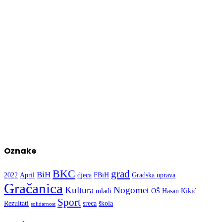
Oznake
BKC
grad
BiH
2022
April
djeca
FBiH
Gradska uprava
Gračanica
Kultura
Nogomet
mladi
OŠ Hasan Kikić
Sport
Rezultati
sreca
škola
solidarnost