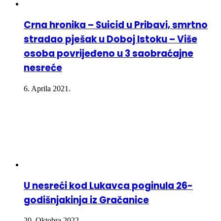
Crna hronika – Suicid u Pribavi, smrtno
stradao pješak u Doboj Istoku – Više
osoba povrijeđeno u 3 saobraćajne
nesreće
6. Aprila 2021.
U nesreći kod Lukavca poginula 26-
godišnjakinja iz Gračanice
20. Oktobra 2022.