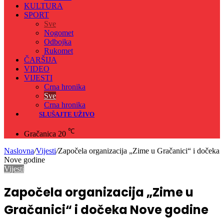
KULTURA
SPORT
Sve
Nogomet
Odbojka
Rukomet
ČARŠIJA
VIDEO
VIJESTI
Crna hronika
Sve
Crna hronika
SLUŠAJTE UŽIVO
℃
Gračanica
20
Naslovna
/
Vijesti
/
Započela organizacija „Zime u Gračanici“ i dočeka
Nove godine
Vijesti
Započela organizacija „Zime u
Gračanici“ i dočeka Nove godine