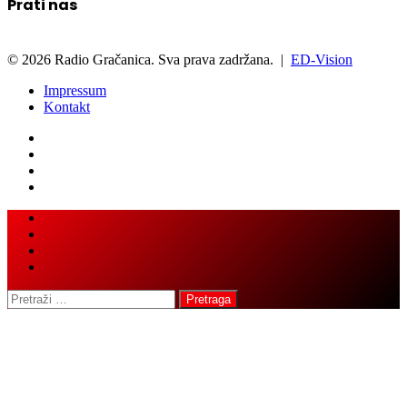
Prati nas
© 2026 Radio Gračanica. Sva prava zadržana. |
ED-Vision
Impressum
Kontakt
Facebook
Twitter
LinkedIn
WhatsApp
Viber
Back
Close
to
top
button
Pretraga: