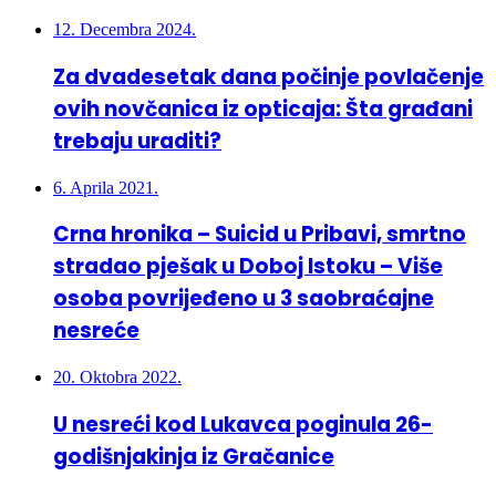
12. Decembra 2024.
Za dvadesetak dana počinje povlačenje
ovih novčanica iz opticaja: Šta građani
trebaju uraditi?
6. Aprila 2021.
Crna hronika – Suicid u Pribavi, smrtno
stradao pješak u Doboj Istoku – Više
osoba povrijeđeno u 3 saobraćajne
nesreće
20. Oktobra 2022.
U nesreći kod Lukavca poginula 26-
godišnjakinja iz Gračanice