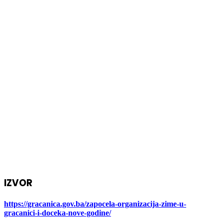
IZVOR
https://gracanica.gov.ba/zapocela-organizacija-zime-u-
gracanici-i-doceka-nove-godine/