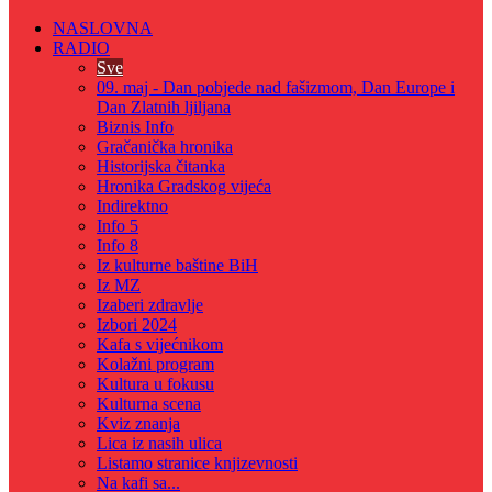
NASLOVNA
RADIO
Sve
09. maj - Dan pobjede nad fašizmom, Dan Europe i
Dan Zlatnih ljiljana
Biznis Info
Gračanička hronika
Historijska čitanka
Hronika Gradskog vijeća
Indirektno
Info 5
Info 8
Iz kulturne baštine BiH
Iz MZ
Izaberi zdravlje
Izbori 2024
Kafa s vijećnikom
Kolažni program
Kultura u fokusu
Kulturna scena
Kviz znanja
Lica iz nasih ulica
Listamo stranice knjizevnosti
Na kafi sa...