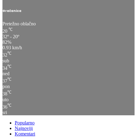
Gračanica
Pretežno oblačno
℃
20
32º - 20º
82%
0.93 km/h
℃
32
sub
℃
34
ned
℃
37
pon
℃
38
uto
℃
36
sri
Popularno
Najnoviji
Komentari