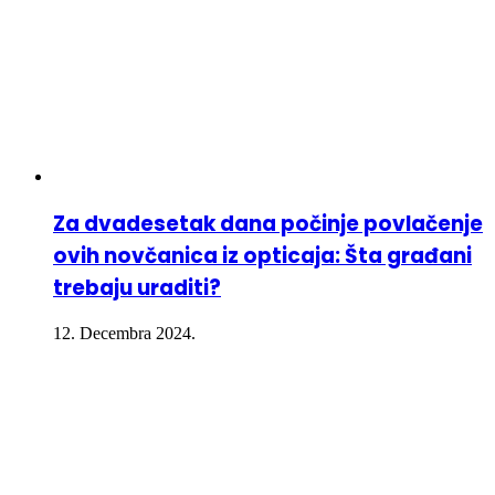
Za dvadesetak dana počinje povlačenje
ovih novčanica iz opticaja: Šta građani
trebaju uraditi?
12. Decembra 2024.