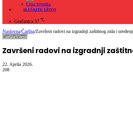
Crna hronika
SLUŠAJTE UŽIVO
℃
Gračanica
37
Naslovna
/
Čaršija
/
Završeni radovi na izgradnji zaštitnog zida i uređen
Čaršija
Vijesti
Završeni radovi na izgradnji zaštit
22. Aprila 2026.
208