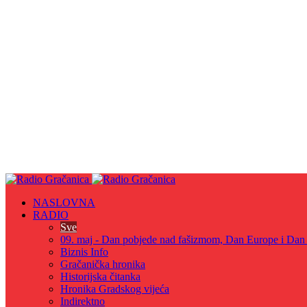
NASLOVNA
RADIO
Sve
09. maj - Dan pobjede nad fašizmom, Dan Europe i Dan Z
Biznis Info
Gračanička hronika
Historijska čitanka
Hronika Gradskog vijeća
Indirektno