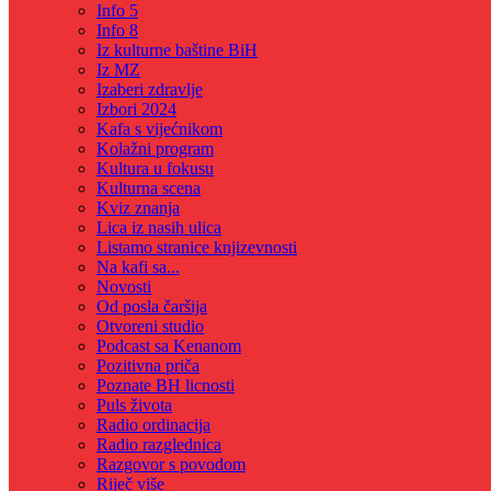
Info 5
Info 8
Iz kulturne baštine BiH
Iz MZ
Izaberi zdravlje
Izbori 2024
Kafa s vijećnikom
Kolažni program
Kultura u fokusu
Kulturna scena
Kviz znanja
Lica iz nasih ulica
Listamo stranice knjizevnosti
Na kafi sa...
Novosti
Od posla čaršija
Otvoreni studio
Podcast sa Kenanom
Pozitivna priča
Poznate BH licnosti
Puls života
Radio ordinacija
Radio razglednica
Razgovor s povodom
Riječ više