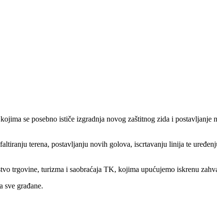
ojima se posebno ističe izgradnja novog zaštitnog zida i postavljanje 
altiranju terena, postavljanju novih golova, iscrtavanju linija te uređe
stvo trgovine, turizma i saobraćaja TK, kojima upućujemo iskrenu zahva
za sve građane.