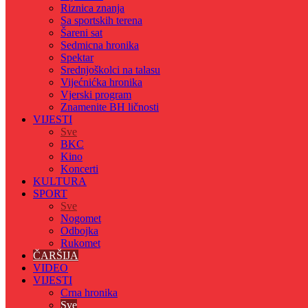
Riznica znanja
Sa sportskih terena
Šareni sat
Sedmicna hronika
Spektar
Srednjoškolci na talasu
Vijećnićka hronika
Vjerski program
Znamenite BH ličnosti
VIJESTI
Sve
BKC
Kino
Koncerti
KULTURA
SPORT
Sve
Nogomet
Odbojka
Rukomet
ČARŠIJA
VIDEO
VIJESTI
Crna hronika
Sve