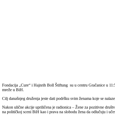
Fondacija „Cure“ i Hajnrih Boll Štiftung su u centru Gračanice u 11:5
mreže u BiH.
Cilj današnjeg druženja jeste dati podršku svim ženama koje se nalaze 
Nakon ulične akcije upriličena je radionica – Žene za pozitivne društve
na političkoj sceni BiH kao i prava na slobodu žena da odlučuju i uče