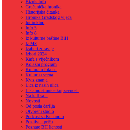
Biznis Info
Gračanička hronika
Historijska čitanka
Hronika Gradskog vijeća
Indirektno
Info 5
Info 8
Iz kulturne baštine BiH
Iz MZ
Izaberi zdravlje
Izbori 2024
Kafa s vijećnikom
Kolažni program
Kultura u fokusu
Kulturna scena
Kviz znanja
Lica iz nasih ulica
Listamo stranice knjizevnosti
Na kafi sa...
Novosti
Od posla čaršija
Otvoreni studio
Podcast sa Kenanom
Pozitivna priča
Poznate BH licnosti