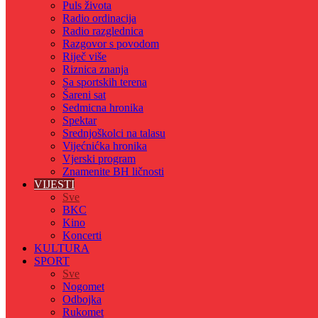
Puls života
Radio ordinacija
Radio razglednica
Razgovor s povodom
Riječ više
Riznica znanja
Sa sportskih terena
Šareni sat
Sedmicna hronika
Spektar
Srednjoškolci na talasu
Vijećnićka hronika
Vjerski program
Znamenite BH ličnosti
VIJESTI
Sve
BKC
Kino
Koncerti
KULTURA
SPORT
Sve
Nogomet
Odbojka
Rukomet