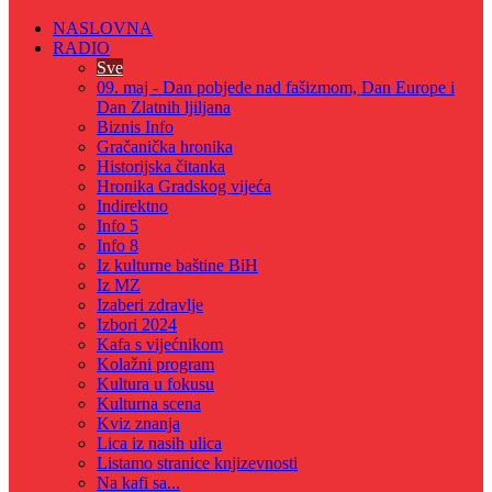
NASLOVNA
RADIO
Sve
09. maj - Dan pobjede nad fašizmom, Dan Europe i
Dan Zlatnih ljiljana
Biznis Info
Gračanička hronika
Historijska čitanka
Hronika Gradskog vijeća
Indirektno
Info 5
Info 8
Iz kulturne baštine BiH
Iz MZ
Izaberi zdravlje
Izbori 2024
Kafa s vijećnikom
Kolažni program
Kultura u fokusu
Kulturna scena
Kviz znanja
Lica iz nasih ulica
Listamo stranice knjizevnosti
Na kafi sa...