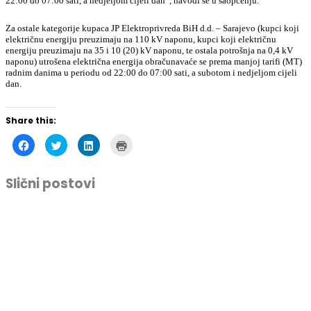
22:00 do 07:00 sati, a nedjeljom cijeli dan”, navodi se u saopćenju.
Za ostale kategorije kupaca JP Elektroprivreda BiH d.d. – Sarajevo (kupci koji
električnu energiju preuzimaju na 110 kV naponu, kupci koji električnu
energiju preuzimaju na 35 i 10 (20) kV naponu, te ostala potrošnja na 0,4 kV
naponu) utrošena električna energija obračunavaće se prema manjoj tarifi (MT)
radnim danima u periodu od 22:00 do 07:00 sati, a subotom i nedjeljom cijeli
dan.
Share this:
Click
Click
Click
Click
to
to
to
to
share
share
share
print
on
on
on
(Opens
Facebook
Twitter
LinkedIn
in
Slični postovi
(Opens
(Opens
(Opens
new
in
in
in
window)
new
new
new
window)
window)
window)