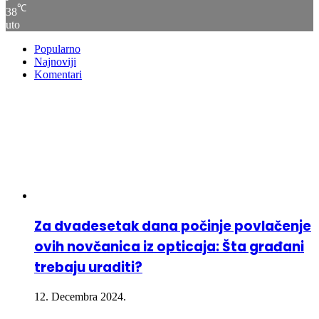
℃
38
uto
Popularno
Najnoviji
Komentari
Za dvadesetak dana počinje povlačenje
ovih novčanica iz opticaja: Šta građani
trebaju uraditi?
12. Decembra 2024.