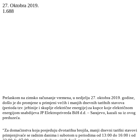
27. Oktobra 2019.
1.688
Prelaskom na zimsko računanje vremena, u nedjelju 27. oktobra 2019. godine,
došlo je do promjene u primjeni većih i manjih dnevnih tarifnih stavova
(perioda tzv. jeftinije i skuplje električne energije) za kupce koje električnom
energijom snabdijeva JP Elektroprivreda BiH d.d. – Sarajevo, kazali su iz ovog
preduzeća.
“Za domaćinstva koja posjeduju dvotarifna brojila, manji dnevni tarifni stavovi
primjenjivaće se radnim danima i subotom u periodima od 13:00 do 16:00 i od