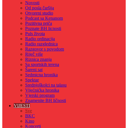
Novosti
Od posla čaršija
Otvoreni studio
Podcast sa Kenanom
Pozitivna priča
Poznate BH licnosti
Puls života
Radio ordinacija
Radio razglednica
Razgovor s povodom
Riječ više
Riznica znanja
Sa sportskih terena
Šareni sat
Sedmicna hronika
Spektar
Srednjoškolci na talasu
Vijećnićka hronika
Vjerski program
Znamenite BH ličnosti
VIJESTI
Sve
BKC
Kino
Koncerti