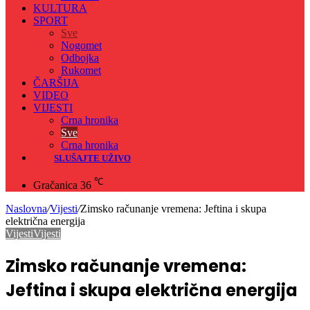
KULTURA
SPORT
Sve
Nogomet
Odbojka
Rukomet
ČARŠIJA
VIDEO
VIJESTI
Crna hronika
Sve
Crna hronika
SLUŠAJTE UŽIVO
℃
Gračanica
36
Naslovna
/
Vijesti
/
Zimsko računanje vremena: Jeftina i skupa
električna energija
Vijesti
Vijesti
Zimsko računanje vremena:
Jeftina i skupa električna energija