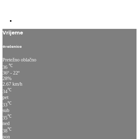
Vrijeme
Gračanica
Pretežno oblačno
℃
36
36º - 22º
28%
2.67 km/h
℃
34
pet
℃
33
sub
℃
35
ned
℃
38
pon