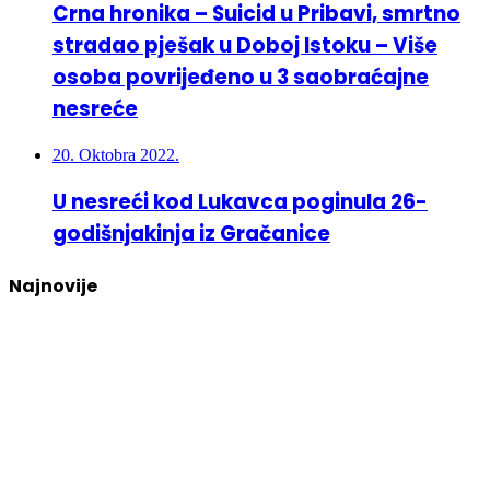
Crna hronika – Suicid u Pribavi, smrtno
stradao pješak u Doboj Istoku – Više
osoba povrijeđeno u 3 saobraćajne
nesreće
20. Oktobra 2022.
U nesreći kod Lukavca poginula 26-
godišnjakinja iz Gračanice
Najnovije