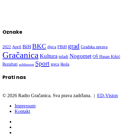
Oznake
BKC
grad
BiH
2022
April
djeca
FBiH
Gradska uprava
Gračanica
Kultura
Nogomet
mladi
OŠ Hasan Kikić
Sport
Rezultati
sreca
škola
solidarnost
Prati nas
© 2026 Radio Gračanica. Sva prava zadržana. |
ED-Vision
Impressum
Kontakt