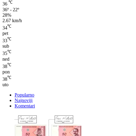
28%
2.67 km/h
℃
34
pet
℃
33
sub
℃
35
ned
℃
38
pon
℃
38
uto
Popularno
Najnoviji
Komentari