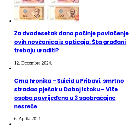
Za dvadesetak dana počinje povlačenje
ovih novčanica iz opticaja: Šta građani
trebaju uraditi?
12. Decembra 2024.
Crna hronika – Suicid u Pribavi, smrtno
stradao pješak u Doboj Istoku – Više
osoba povrijeđeno u 3 saobraćajne
nesreće
6. Aprila 2021.
U nesreći kod Lukavca poginula 26-