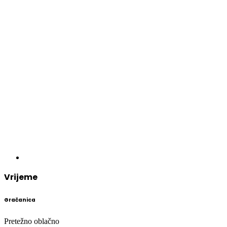
Vrijeme
Gračanica
Pretežno oblačno
℃
36
36º - 22º