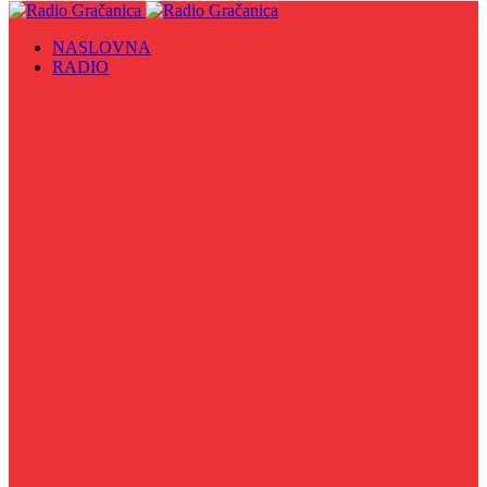
NASLOVNA
RADIO
Sve
09. maj - Dan pobjede nad fašizmom, Dan Europe i
Dan Zlatnih ljiljana
Biznis Info
Gračanička hronika
Historijska čitanka
Hronika Gradskog vijeća
Indirektno
Info 5
Info 8
Iz kulturne baštine BiH
Iz MZ
Izaberi zdravlje
Izbori 2024
Kafa s vijećnikom
Kolažni program
Kultura u fokusu
Kulturna scena
Kviz znanja
Lica iz nasih ulica
Listamo stranice knjizevnosti
Na kafi sa...
Novosti