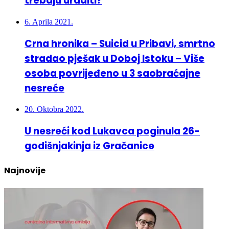
6. Aprila 2021.
Crna hronika – Suicid u Pribavi, smrtno
stradao pješak u Doboj Istoku – Više
osoba povrijeđeno u 3 saobraćajne
nesreće
20. Oktobra 2022.
U nesreći kod Lukavca poginula 26-
godišnjakinja iz Gračanice
Najnovije