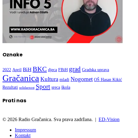
Oznake
BKC
grad
BiH
2022
April
djeca
FBiH
Gradska uprava
Gračanica
Kultura
Nogomet
mladi
OŠ Hasan Kikić
Sport
Rezultati
sreca
škola
solidarnost
Prati nas
© 2026 Radio Gračanica. Sva prava zadržana. |
ED-Vision
Impressum
Kontakt