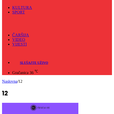
SPORT
Sve
Nogomet
Odbojka
Rukomet
ČARŠIJA
VIDEO
VIJESTI
Sve
Crna hronika
SLUŠAJTE UŽIVO
℃
Gračanica
36
Naslovna
/
12
12