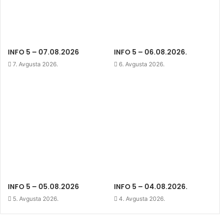
O
p
O
w
p
e
p
i
e
n
e
n
n
s
n
d
s
i
s
o
i
n
i
w
n
n
n
)
n
e
n
e
w
e
INFO 5 – 07.08.2026
INFO 5 – 06.08.2026.
w
w
w
w
i
w
7. Avgusta 2026.
6. Avgusta 2026.
i
n
i
n
d
n
d
o
d
o
w
o
w
)
w
)
)
INFO 5 – 05.08.2026
INFO 5 – 04.08.2026.
5. Avgusta 2026.
4. Avgusta 2026.