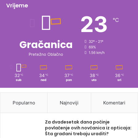
Vrijeme
23
℃
Gračanica
32º - 21º
69%
1.56 km/h
Pretežno Oblačno
32
34
37
38
36
℃
℃
℃
℃
℃
sub
ned
pon
uto
sri
Popularno
Najnoviji
Komentari
Za dvadesetak dana počinje
povlačenje ovih novčanica iz opticaja:
Šta građani trebaju uraditi?