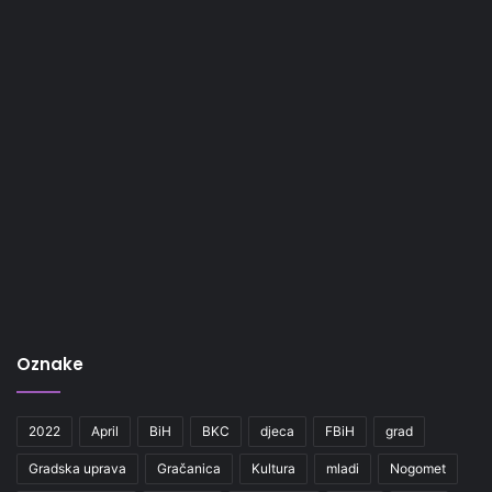
Oznake
2022
April
BiH
BKC
djeca
FBiH
grad
Gradska uprava
Gračanica
Kultura
mladi
Nogomet