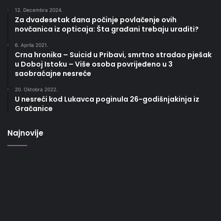
12. Decembra 2024.
Za dvadesetak dana počinje povlačenje ovih
novčanica iz opticaja: Šta građani trebaju uraditi?
6. Aprila 2021.
Crna hronika – Suicid u Pribavi, smrtno stradao pješak
u Doboj Istoku – Više osoba povrijeđeno u 3
saobraćajne nesreće
20. Oktobra 2022.
U nesreći kod Lukavca poginula 26-godišnjakinja iz
Gračanice
Najnovije