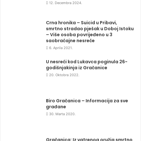
12. Decembra 2024.
Crna hronika – Suicid u Pribavi,
smrtno stradao pješak u Doboj Istoku
– Više osoba povrijeđeno u 3
saobraćajne nesreće
6. Aprila 2021.
U nesreći kod Lukavca poginula 26-
godišnjakinja iz Gračanice
20. Oktobra 2022.
Biro Gračanica – Informacija za sve
građane
30. Marta 2020.
Gračanica: Iz vatrenog oružja smrtno