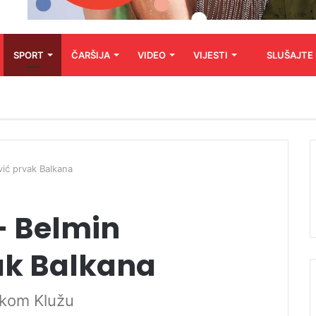
SPORT
ČARŠIJA
VIDEO
VIJESTI
SLUŠAJTE
ić prvak Balkana
– Belmin
ak Balkana
skom Klužu