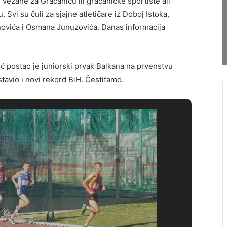
 vezane za Gračanicu ili gračaničke sportiste ali
 Svi su čuli za sjajne atletičare iz Doboj Istoka,
anovića i Osmana Junuzovića. Danas informacija
ć postao je juniorski prvak Balkana na prvenstvu
tavio i novi rekord BiH. Čestitamo.