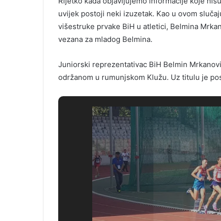
Rijetko kada objavljujemo informacije koje nisu
uvijek postoji neki izuzetak. Kao u ovom slučaju.
višestruke prvake BiH u atletici, Belmina Mrk
vezana za mladog Belmina.
Juniorski reprezentativac BiH Belmin Mrkanovi
održanom u rumunjskom Klužu. Uz titulu je pos