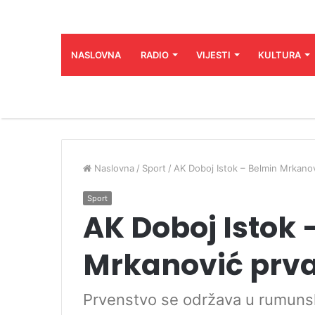
NASLOVNA
RADIO
VIJESTI
KULTURA
Naslovna
/
Sport
/
AK Doboj Istok – Belmin Mrkanov
Sport
AK Doboj Istok 
Mrkanović prv
Prvenstvo se održava u rumun