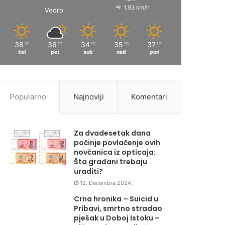
1.93 km/h
Vedro
38
36
34
35
37
℃
℃
℃
℃
℃
čet
pet
sub
ned
pon
Popularno
Najnoviji
Komentari
Za dvadesetak dana
počinje povlačenje ovih
novčanica iz opticaja:
Šta građani trebaju
uraditi?
12. Decembra 2024.
Crna hronika – Suicid u
Pribavi, smrtno stradao
pješak u Doboj Istoku –