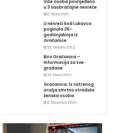
Više osoba povrijeđeno
u 3 saobraćajne nesreće
6. Aprila 2021.
U nesreći kod Lukavca
poginula 26-
godišnjakinja iz
Gračanice
20. Oktobra 2022.
Biro Gračanica –
Informacija za sve
građane
30. Marta 2020.
Gračanica: Iz vatrenog
oružja smrtno stradala
ženska osoba
8. Decembra 2020.