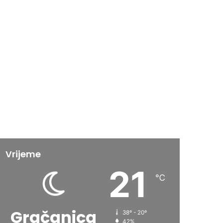
Vrijeme
21
℃
Gračanica
38º - 20º
42%