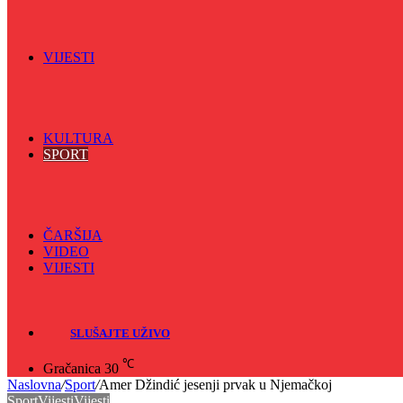
Spektar
Srednjoškolci na talasu
Vijećnićka hronika
Vjerski program
Znamenite BH ličnosti
VIJESTI
Sve
BKC
Kino
Koncerti
KULTURA
SPORT
Sve
Nogomet
Odbojka
Rukomet
ČARŠIJA
VIDEO
VIJESTI
Sve
Crna hronika
SLUŠAJTE UŽIVO
℃
Gračanica
30