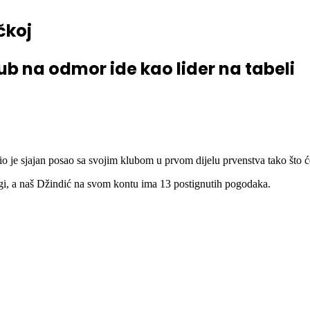
čkoj
ub na odmor ide kao lider na tabeli
je sjajan posao sa svojim klubom u prvom dijelu prvenstva tako što će 
igi, a naš Džindić na svom kontu ima 13 postignutih pogodaka.
.mp4?