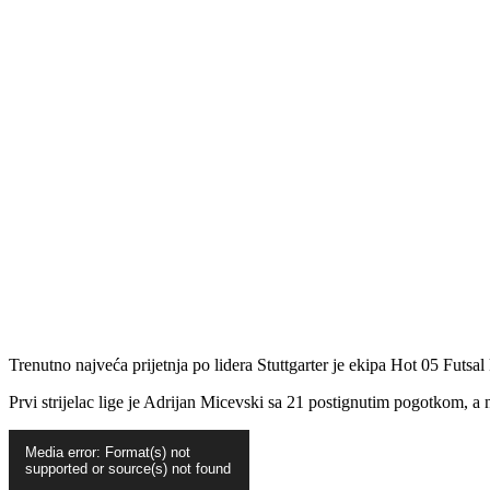
sebe da titula Bundeslige i ove sezone ostane tamo gdje joj je i mjesto,
Trenutno najveća prijetnja po lidera Stuttgarter je ekipa Hot 05 Futsal
Prvi strijelac lige je Adrijan Micevski sa 21 postignutim pogotkom, a
Video
Media error: Format(s) not