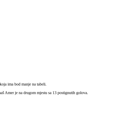
 a to je Stuttgarter Futsal Club”.
 koja ima bod manje na tabeli.
 naš Amer je na drugom mjestu sa 13 postignutih golova.