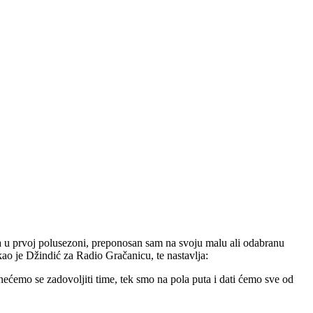
a u prvoj polusezoni, preponosan sam na svoju malu ali odabranu
kao je Džindić za Radio Gračanicu, te nastavlja:
i nećemo se zadovoljiti time, tek smo na pola puta i dati ćemo sve od