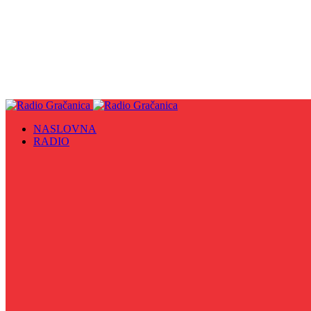
NASLOVNA
RADIO
Sve
09. maj - Dan pobjede nad fašizmom, Dan Europe i Dan Z
Biznis Info
Gračanička hronika
Historijska čitanka
Hronika Gradskog vijeća
Indirektno
Info 5
Info 8
Iz kulturne baštine BiH
Iz MZ