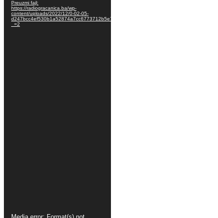
Player
supported or source(s) not found
Preuzmi fajl:
https://radiogracanica.ba/wp-
content/uploads/2022/12/0-02-05-
d247bcc4ef530b1a52874a7cc6773712b5e71a309acd08947c7b7ac842bd00ce_93ffb2d1
_=2