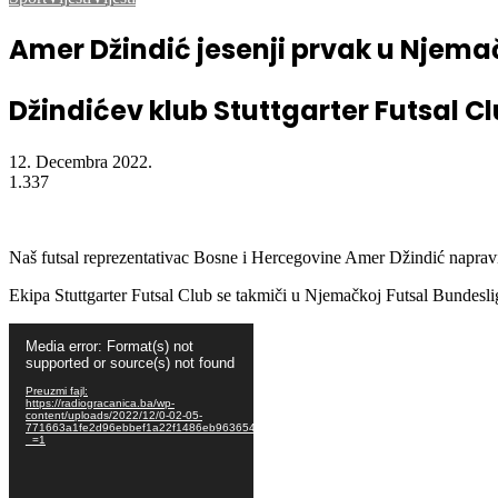
Naslovna
/
Sport
/
Amer Džindić jesenji prvak u Njemačkoj
Sport
Vijesti
Vijesti
Amer Džindić jesenji prvak u Njema
Džindićev klub Stuttgarter Futsal Cl
12. Decembra 2022.
1.337
Naš futsal reprezentativac Bosne i Hercegovine Amer Džindić napravio 
Ekipa Stuttgarter Futsal Club se takmiči u Njemačkoj Futsal Bundesl
Video
Media error: Format(s) not
Player
supported or source(s) not found
Preuzmi fajl:
https://radiogracanica.ba/wp-
content/uploads/2022/12/0-02-05-
771663a1fe2d96ebbef1a22f1486eb96365431b4c41799282f8830b2717d2c44_165334e7
_=1