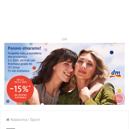
DM
Naslovna
/
Sport