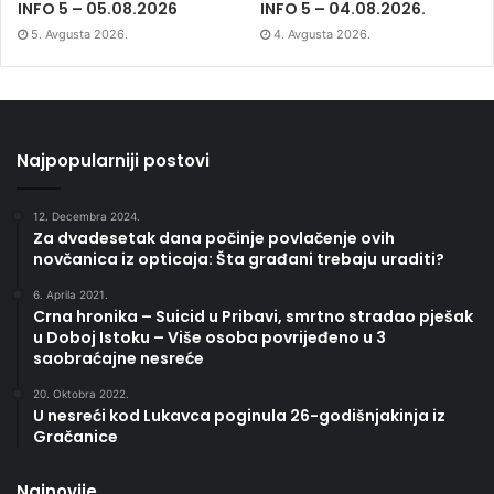
INFO 5 – 05.08.2026
INFO 5 – 04.08.2026.
5. Avgusta 2026.
4. Avgusta 2026.
Najpopularniji postovi
12. Decembra 2024.
Za dvadesetak dana počinje povlačenje ovih
novčanica iz opticaja: Šta građani trebaju uraditi?
6. Aprila 2021.
Crna hronika – Suicid u Pribavi, smrtno stradao pješak
u Doboj Istoku – Više osoba povrijeđeno u 3
saobraćajne nesreće
20. Oktobra 2022.
U nesreći kod Lukavca poginula 26-godišnjakinja iz
Gračanice
Najnovije