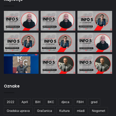
Oznake
2022
April
BiH
BKC
djeca
FBiH
grad
Gradska uprava
Gračanica
Kultura
mladi
Nogomet