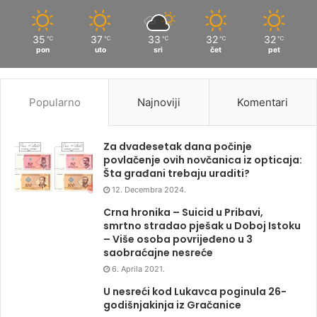
35
37
33
32
32
℃
℃
℃
℃
℃
pon
uto
sri
čet
pet
Popularno
Najnoviji
Komentari
Za dvadesetak dana počinje
povlačenje ovih novčanica iz opticaja:
Šta građani trebaju uraditi?
12. Decembra 2024.
Crna hronika – Suicid u Pribavi,
smrtno stradao pješak u Doboj Istoku
– Više osoba povrijeđeno u 3
saobraćajne nesreće
6. Aprila 2021.
U nesreći kod Lukavca poginula 26-
godišnjakinja iz Gračanice