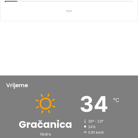
eon
Vrijeme
34
℃
Gračanica
35º - 23º
24%
0.81 km/h
Vedro