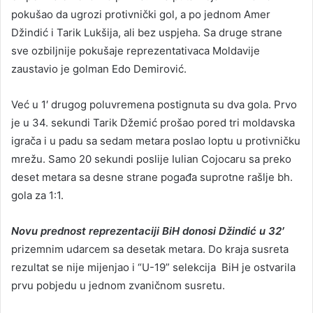
pokušao da ugrozi protivnički gol, a po jednom Amer
Džindić i Tarik Lukšija, ali bez uspjeha. Sa druge strane
sve ozbiljnije pokušaje reprezentativaca Moldavije
zaustavio je golman Edo Demirović.
Već u 1′ drugog poluvremena postignuta su dva gola. Prvo
je u 34. sekundi Tarik Džemić prošao pored tri moldavska
igrača i u padu sa sedam metara poslao loptu u protivničku
mrežu. Samo 20 sekundi poslije Iulian Cojocaru sa preko
deset metara sa desne strane pogađa suprotne rašlje bh.
gola za 1:1.
Novu prednost reprezentaciji BiH donosi Džindić u 32′
prizemnim udarcem sa desetak metara. Do kraja susreta
rezultat se nije mijenjao i “U-19” selekcija BiH je ostvarila
prvu pobjedu u jednom zvaničnom susretu.