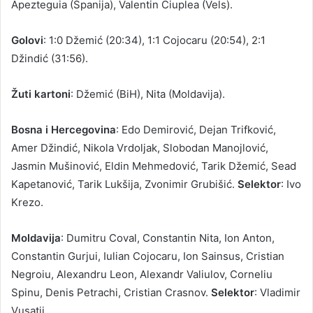
Apezteguia (Španija), Valentin Ciuplea (Vels).
Golovi
: 1:0 Džemić (20:34), 1:1 Cojocaru (20:54), 2:1
Džindić (31:56).
Žuti kartoni
: Džemić (BiH), Nita (Moldavija).
Bosna i Hercegovina
: Edo Demirović, Dejan Trifković,
Amer Džindić, Nikola Vrdoljak, Slobodan Manojlović,
Jasmin Mušinović, Eldin Mehmedović, Tarik Džemić, Sead
Kapetanović, Tarik Lukšija, Zvonimir Grubišić.
Selektor
: Ivo
Krezo.
Moldavija
: Dumitru Coval, Constantin Nita, Ion Anton,
Constantin Gurjui, Iulian Cojocaru, Ion Sainsus, Cristian
Negroiu, Alexandru Leon, Alexandr Valiulov, Corneliu
Spinu, Denis Petrachi, Cristian Crasnov.
Selektor
: Vladimir
Vusatii.