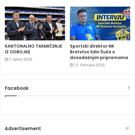
e
w
e
w
w
w
w
i
w
i
n
i
n
d
n
d
o
d
o
w
o
w
)
w
)
)
KANTONALNO TAKMIČENJE
Sportski direktor NK
IZ ODBOJKE
Bratstvo Edin Šuša o
dosadašnjim pripremama
2. Aprila 2026.
13. Februara 2026.
Facebook
Advertisement