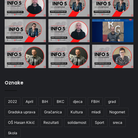
Oznake
2022
April
BiH
BKC
djeca
FBiH
grad
Gradska uprava
Gračanica
Kultura
mladi
Nogomet
OŠ Hasan Kikić
Rezultati
solidarnost
Sport
sreca
škola