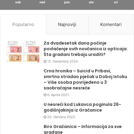
sub
ned
pon
uto
sri
Popularno
Najnoviji
Komentari
Za dvadesetak dana počinje
povlačenje ovih novčanica iz opticaja:
Šta građani trebaju uraditi?
12. Decembra 2024.
Crna hronika – Suicid u Pribavi,
smrtno stradao pješak u Doboj Istoku
– Više osoba povrijeđeno u 3
saobraćajne nesreće
6. Aprila 2021.
U nesreći kod Lukavca poginula 26-
godišnjakinja iz Gračanice
20. Oktobra 2022.
Biro Gračanica – Informacija za sve
građane