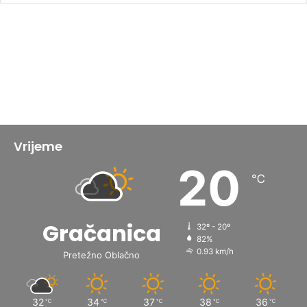
Vrijeme
20
℃
Gračanica
32º - 20º
82%
0.93 km/h
Pretežno Oblačno
32
34
37
38
36
℃
℃
℃
℃
℃