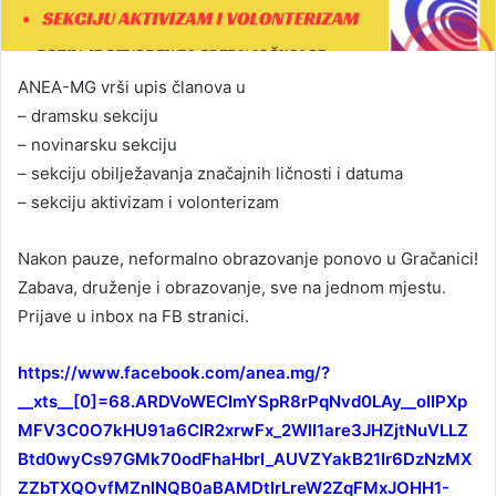
ANEA-MG vrši upis članova u
– dramsku sekciju
– novinarsku sekciju
– sekciju obilježavanja značajnih ličnosti i datuma
– sekciju aktivizam i volonterizam
Nakon pauze, neformalno obrazovanje ponovo u Gračanici!
Zabava, druženje i obrazovanje, sve na jednom mjestu.
Prijave u inbox na FB stranici.
https://www.facebook.com/anea.mg/?
__xts__[0]=68.ARDVoWECImYSpR8rPqNvd0LAy__oIIPXp
MFV3C0O7kHU91a6ClR2xrwFx_2WlI1are3JHZjtNuVLLZ
Btd0wyCs97GMk70odFhaHbrI_AUVZYakB21Ir6DzNzMX
ZZbTXQOvfMZnlNQB0aBAMDtIrLreW2ZqFMxJOHH1-