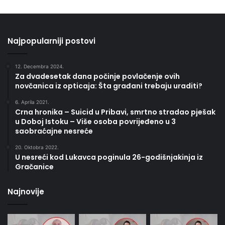
Najpopularniji postovi
12. Decembra 2024.
Za dvadesetak dana počinje povlačenje ovih
novčanica iz opticaja: Šta građani trebaju uraditi?
6. Aprila 2021.
Crna hronika – Suicid u Pribavi, smrtno stradao pješak
u Doboj Istoku – Više osoba povrijeđeno u 3
saobraćajne nesreće
20. Oktobra 2022.
U nesreći kod Lukavca poginula 26-godišnjakinja iz
Gračanice
Najnovije