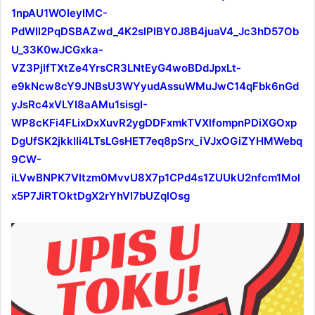
1npAU1WOIeylMC-
PdWll2PqDSBAZwd_4K2slPIBY0J8B4juaV4_Jc3hD57Ob
U_33K0wJCGxka-
VZ3PjlfTXtZe4YrsCR3LNtEyG4woBDdJpxLt-
e9kNcw8cY9JNBsU3WYyudAssuWMuJwC14qFbk6nGd
yJsRc4xVLYI8aAMu1sisgI-
WP8cKFi4FLixDxXuvR2ygDDFxmkTVXlfompnPDiXGOxp
DgUfSK2jkklli4LTsLGsHET7eq8pSrx_iVJxOGiZYHMWebq
9CW-
iLVwBNPK7Vltzm0MvvU8X7p1CPd4s1ZUUkU2nfcm1Mol
x5P7JiRTOktDgX2rYhVl7bUZqlOsg