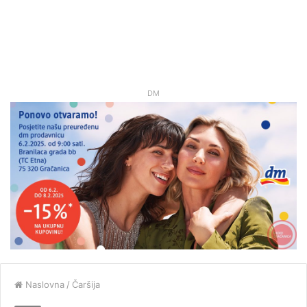
DM
Naslovna
/
Čaršija