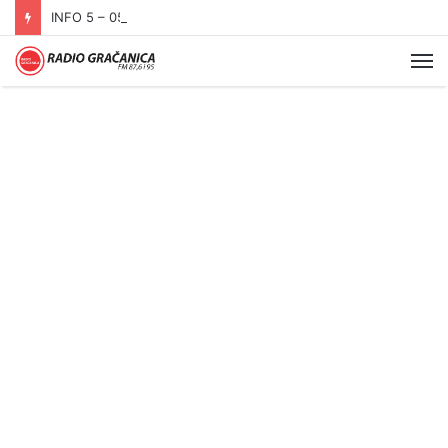
INFO 5 – 05.08.2026
Me