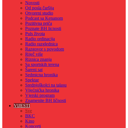
Novosti
Od posla čaršija
Otvoreni studio
Podcast sa Kenanom
Pozitivna priča
Poznate BH licnosti
Puls života
Radio ordinacija
Radio razglednica
Razgovor s povodom
Riječ više
Riznica znanja
Sa sportskih terena
Šareni sat
Sedmicna hronika
Spektar
Srednjoškolci na talasu
Vijećnićka hronika
Vjerski program
Znamenite BH ličnosti
VIJESTI
Sve
BKC
Kino
Koncerti