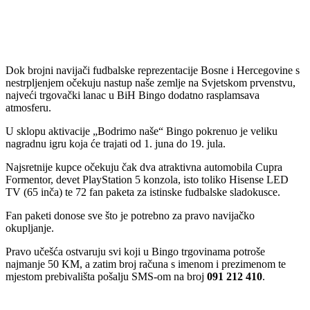
Dok brojni navijači fudbalske reprezentacije Bosne i Hercegovine s
nestrpljenjem očekuju nastup naše zemlje na Svjetskom prvenstvu,
najveći trgovački lanac u BiH Bingo dodatno rasplamsava
atmosferu.
U sklopu aktivacije „Bodrimo naše“ Bingo pokrenuo je veliku
nagradnu igru koja će trajati od 1. juna do 19. jula.
Najsretnije kupce očekuju čak dva atraktivna automobila Cupra
Formentor, devet PlayStation 5 konzola, isto toliko Hisense LED
TV (65 inča) te 72 fan paketa za istinske fudbalske sladokusce.
Fan paketi donose sve što je potrebno za pravo navijačko
okupljanje.
Pravo učešća ostvaruju svi koji u Bingo trgovinama potroše
najmanje 50 KM, a zatim broj računa s imenom i prezimenom te
mjestom prebivališta pošalju SMS-om na broj
091 212 410
.