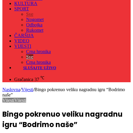
KULTURA
SPORT
Sve
Nogomet
Odbojka
Rukomet
ČARŠIJA
VIDEO
VIJESTI
Crna hronika
Sve
Crna hronika
SLUŠAJTE UŽIVO
℃
Gračanica
37
Naslovna
/
Vijesti
/
Bingo pokrenuo veliku nagradnu igru “Bodrimo
naše”
Vijesti
Vijesti
Bingo pokrenuo veliku nagradnu
igru “Bodrimo naše”