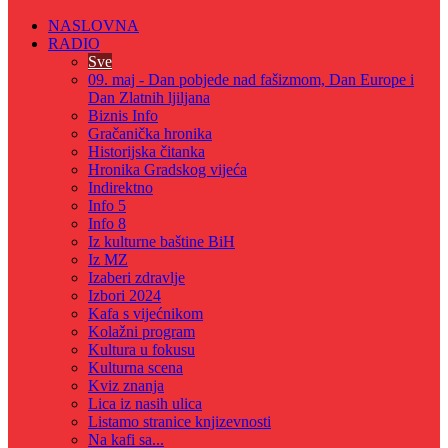
NASLOVNA
RADIO
Sve
09. maj - Dan pobjede nad fašizmom, Dan Europe i
Dan Zlatnih ljiljana
Biznis Info
Gračanička hronika
Historijska čitanka
Hronika Gradskog vijeća
Indirektno
Info 5
Info 8
Iz kulturne baštine BiH
Iz MZ
Izaberi zdravlje
Izbori 2024
Kafa s vijećnikom
Kolažni program
Kultura u fokusu
Kulturna scena
Kviz znanja
Lica iz nasih ulica
Listamo stranice knjizevnosti
Na kafi sa...