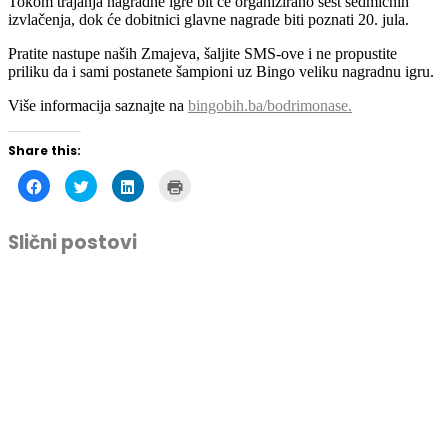
Tokom trajanja nagradne igre bit će organizirano šest sedmičnih
izvlačenja, dok će dobitnici glavne nagrade biti poznati 20. jula.
Pratite nastupe naših Zmajeva, šaljite SMS-ove i ne propustite
priliku da i sami postanete šampioni uz Bingo veliku nagradnu igru.
Više informacija saznajte na
bingobih.ba/bodrimonase.
Share this:
Click
Click
Click
Click
to
to
to
to
share
share
share
print
on
on
on
(Opens
Facebook
Twitter
LinkedIn
in
Slični postovi
(Opens
(Opens
(Opens
new
in
in
in
window)
new
new
new
window)
window)
window)