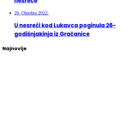
nesreće
20. Oktobra 2022.
U nesreći kod Lukavca poginula 26-
godišnjakinja iz Gračanice
Najnovije