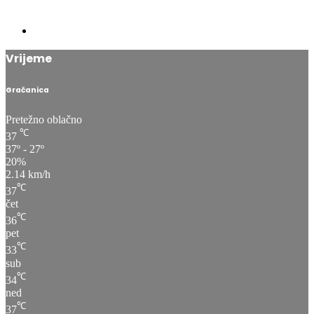
Vrijeme
Gračanica
Pretežno oblačno
℃
37
37º - 27º
20%
2.14 km/h
℃
37
čet
℃
36
pet
℃
33
sub
℃
34
ned
℃
37