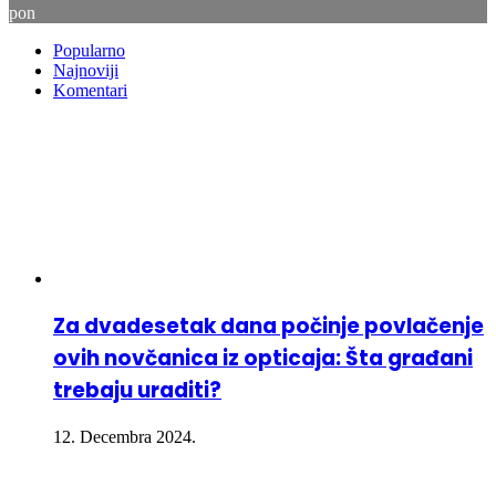
pon
Popularno
Najnoviji
Komentari
Za dvadesetak dana počinje povlačenje
ovih novčanica iz opticaja: Šta građani
trebaju uraditi?
12. Decembra 2024.