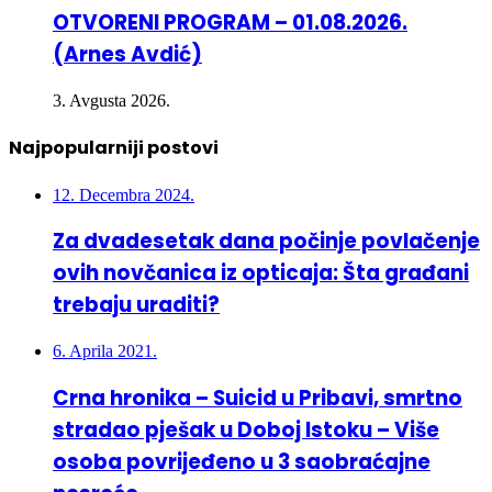
OTVORENI PROGRAM – 01.08.2026.
(Arnes Avdić)
3. Avgusta 2026.
Najpopularniji postovi
12. Decembra 2024.
Za dvadesetak dana počinje povlačenje
ovih novčanica iz opticaja: Šta građani
trebaju uraditi?
6. Aprila 2021.
Crna hronika – Suicid u Pribavi, smrtno
stradao pješak u Doboj Istoku – Više
osoba povrijeđeno u 3 saobraćajne