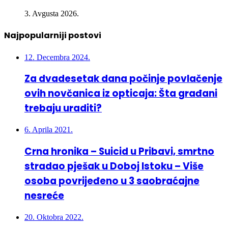
Najpopularniji postovi
12. Decembra 2024.
Za dvadesetak dana počinje povlačenje
ovih novčanica iz opticaja: Šta građani
trebaju uraditi?
6. Aprila 2021.
Crna hronika – Suicid u Pribavi, smrtno
stradao pješak u Doboj Istoku – Više
osoba povrijeđeno u 3 saobraćajne
nesreće
20. Oktobra 2022.
U nesreći kod Lukavca poginula 26-