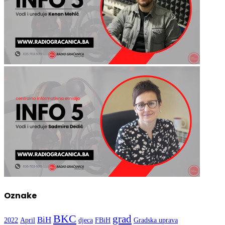
Oznake
BKC
grad
BiH
2022
April
djeca
FBiH
Gradska uprava
Gračanica
Kultura
Nogomet
mladi
OŠ Hasan Kikić