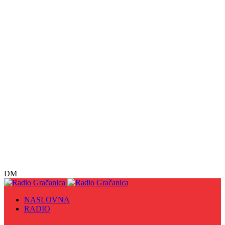
DM
NASLOVNA
RADIO
Sve
09. maj - Dan pobjede nad fašizmom, Dan Europe i
Dan Zlatnih ljiljana