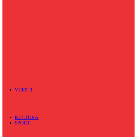
Puls života
Radio ordinacija
Radio razglednica
Razgovor s povodom
Riječ više
Riznica znanja
Sa sportskih terena
Šareni sat
Sedmicna hronika
Spektar
Srednjoškolci na talasu
Vijećnićka hronika
Vjerski program
Znamenite BH ličnosti
VIJESTI
Sve
BKC
Kino
Koncerti
KULTURA
SPORT
Sve
Nogomet
Odbojka
Rukomet