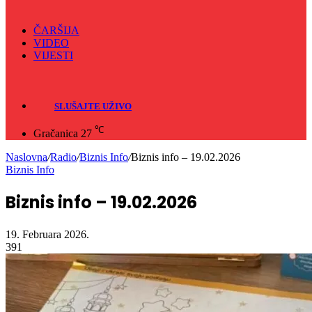
ČARŠIJA
VIDEO
VIJESTI
Sve
Crna hronika
SLUŠAJTE UŽIVO
℃
Gračanica
27
Naslovna
/
Radio
/
Biznis Info
/
Biznis info – 19.02.2026
Biznis Info
Biznis info – 19.02.2026
19. Februara 2026.
391