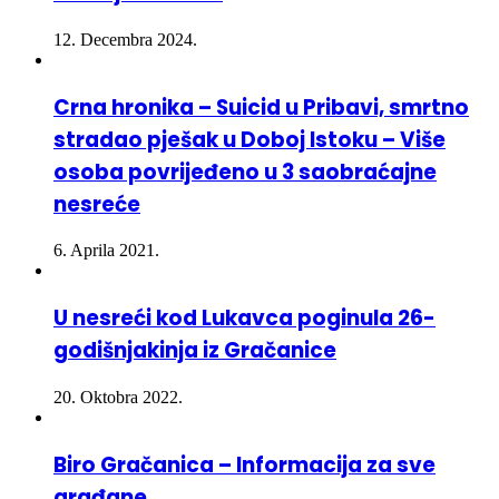
12. Decembra 2024.
Crna hronika – Suicid u Pribavi, smrtno
stradao pješak u Doboj Istoku – Više
osoba povrijeđeno u 3 saobraćajne
nesreće
6. Aprila 2021.
U nesreći kod Lukavca poginula 26-
godišnjakinja iz Gračanice
20. Oktobra 2022.
Biro Gračanica – Informacija za sve
građane