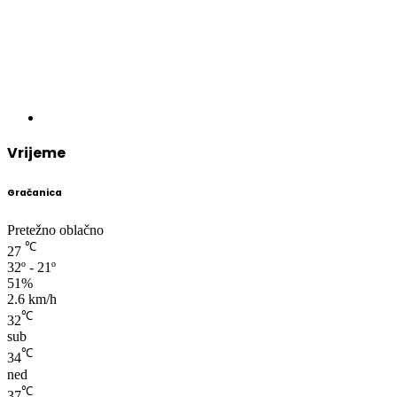
Vrijeme
Gračanica
Pretežno oblačno
℃
27
32º - 21º
51%
2.6 km/h
℃
32
sub
℃
34
ned
℃
37
pon