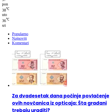
℃
38
uto
℃
36
sri
Popularno
Najnoviji
Komentari
Za dvadesetak dana počinje povlačenje
ovih novčanica iz opticaja: Šta građani
trebaju uraditi?