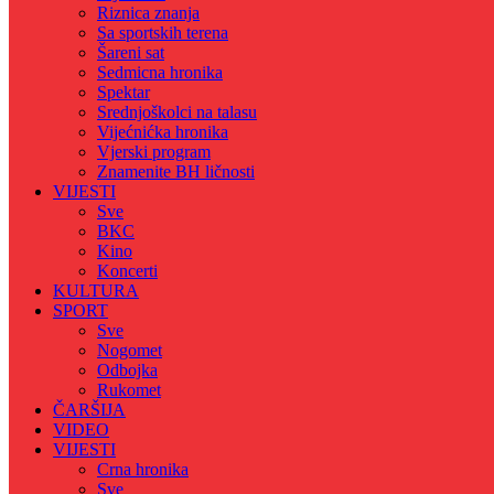
Riznica znanja
Sa sportskih terena
Šareni sat
Sedmicna hronika
Spektar
Srednjoškolci na talasu
Vijećnićka hronika
Vjerski program
Znamenite BH ličnosti
VIJESTI
Sve
BKC
Kino
Koncerti
KULTURA
SPORT
Sve
Nogomet
Odbojka
Rukomet
ČARŠIJA
VIDEO
VIJESTI
Crna hronika
Sve