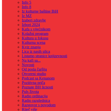
Info 5
Info 8
Iz kulturne baštine BiH
Iz MZ
Izaberi zdravlje
Izbori 2024
Kafa s vijećnikom
Kolažni program
Kultura u fokusu
Kulturna scena
Kviz znanja
Lica iz nasih ulica
Listamo stranice knjizevnosti
Na kafi sa...
Novosti
Od posla čaršija
Otvoreni studio
Podcast sa Kenanom
Pozitivna priča
Poznate BH licnosti
Puls života
Radio ordinacija
Radio razglednica
Razgovor s povodom
Riječ više