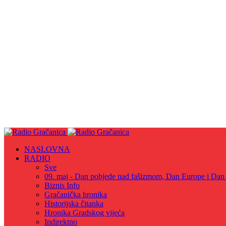
NASLOVNA
RADIO
Sve
09. maj - Dan pobjede nad fašizmom, Dan Europe i Dan Z
Biznis Info
Gračanička hronika
Historijska čitanka
Hronika Gradskog vijeća
Indirektno