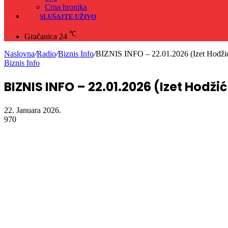
Crna hronika
SLUŠAJTE UŽIVO
℃
Gračanica
24
Naslovna
/
Radio
/
Biznis Info
/
BIZNIS INFO – 22.01.2026 (Izet Hodži
Biznis Info
BIZNIS INFO – 22.01.2026 (Izet Hodžić
22. Januara 2026.
970