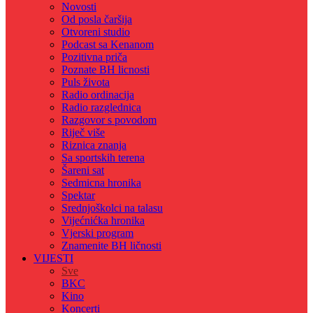
Novosti
Od posla čaršija
Otvoreni studio
Podcast sa Kenanom
Pozitivna priča
Poznate BH licnosti
Puls života
Radio ordinacija
Radio razglednica
Razgovor s povodom
Riječ više
Riznica znanja
Sa sportskih terena
Šareni sat
Sedmicna hronika
Spektar
Srednjoškolci na talasu
Vijećnićka hronika
Vjerski program
Znamenite BH ličnosti
VIJESTI
Sve
BKC
Kino
Koncerti