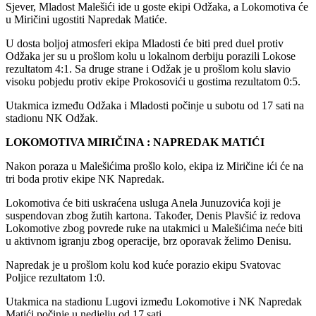
Sjever, Mladost Malešići ide u goste ekipi Odžaka, a Lokomotiva će
u Miričini ugostiti Napredak Matiće.
U dosta boljoj atmosferi ekipa Mladosti će biti pred duel protiv
Odžaka jer su u prošlom kolu u lokalnom derbiju porazili Lokose
rezultatom 4:1. Sa druge strane i Odžak je u prošlom kolu slavio
visoku pobjedu protiv ekipe Prokosovići u gostima rezultatom 0:5.
Utakmica između Odžaka i Mladosti počinje u subotu od 17 sati na
stadionu NK Odžak.
LOKOMOTIVA MIRIČINA : NAPREDAK MATIĆI
Nakon poraza u Malešićima prošlo kolo, ekipa iz Miričine ići će na
tri boda protiv ekipe NK Napredak.
Lokomotiva će biti uskraćena usluga Anela Junuzovića koji je
suspendovan zbog žutih kartona. Također, Denis Plavšić iz redova
Lokomotive zbog povrede ruke na utakmici u Malešićima neće biti
u aktivnom igranju zbog operacije, brz oporavak želimo Denisu.
Napredak je u prošlom kolu kod kuće porazio ekipu Svatovac
Poljice rezultatom 1:0.
Utakmica na stadionu Lugovi između Lokomotive i NK Napredak
Matići počinje u nedjelju od 17 sati.