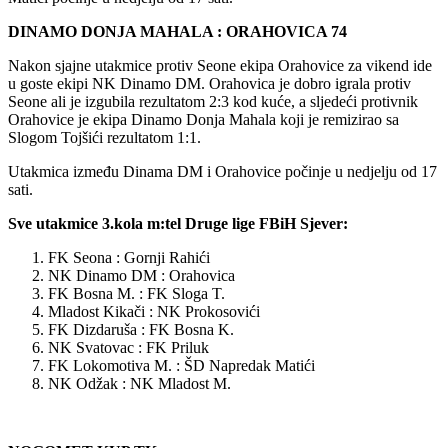
DINAMO DONJA MAHALA : ORAHOVICA 74
Nakon sjajne utakmice protiv Seone ekipa Orahovice za vikend ide
u goste ekipi NK Dinamo DM. Orahovica je dobro igrala protiv
Seone ali je izgubila rezultatom 2:3 kod kuće, a sljedeći protivnik
Orahovice je ekipa Dinamo Donja Mahala koji je remizirao sa
Slogom Tojšići rezultatom 1:1.
Utakmica između Dinama DM i Orahovice počinje u nedjelju od 17
sati.
Sve utakmice 3.kola m:tel Druge lige FBiH Sjever:
FK Seona : Gornji Rahići
NK Dinamo DM : Orahovica
FK Bosna M. : FK Sloga T.
Mladost Kikači : NK Prokosovići
FK Dizdaruša : FK Bosna K.
NK Svatovac : FK Priluk
FK Lokomotiva M. : ŠD Napredak Matići
NK Odžak : NK Mladost M.