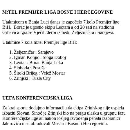
M:TEL PREMIJER LIGA BOSNE I HERCEGOVINE
Utakmicom u Banja Luci danas je započelo 7.kolo Premijer lige
BiH. Borac je ugostio ekipu Leotara a od 20 sati na stadionu
Grbavica igra se Vječiti derbi između Željezničara i Sarajeva.
Utakmice 7.kola m:tel Premijer lige BiH:
Željezničar : Sarajevo
Igman Konjic : Sloga Doboj
Leotar : Borac Banja Luka
Sloboda : Posušje
Široki Brijeg : Velež Mostar
Zrinjski : Tuzla City
UEFA KONFERENCIJSKA LIGA
Za kraj sporta dodajmo informaciju da ekipa Zrinjskog nije uspjela
izbaciti Slovan. Sinoć je Zrinjski bio na pragu ulasku u grupnu fazu
Konferencijske lige ali nakon lošijeg izvođenja penala izabranici
Jakirovića nisu obradovali Mostar i Bosnu i Hercegovinu.