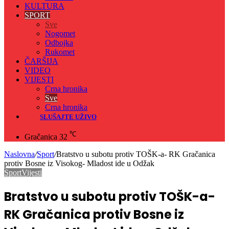
KULTURA
SPORT
Sve
Nogomet
Odbojka
Rukomet
ČARŠIJA
VIDEO
VIJESTI
Crna hronika
Sve
Crna hronika
SLUŠAJTE UŽIVO
℃
Gračanica
32
Naslovna
/
Sport
/
Bratstvo u subotu protiv TOŠK-a- RK Gračanica
protiv Bosne iz Visokog- Mladost ide u Odžak
Sport
Vijesti
Bratstvo u subotu protiv TOŠK-a-
RK Gračanica protiv Bosne iz