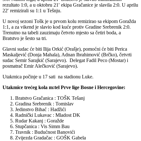
rezultato 1:0, a u oktobru 21′ ekipa Gračanice je slavila 2:0. U aprilu
22′ remizirali su 1:1 u Tešnju.
U novoj sezoni Tošk je u prvom kolu remizirao sa ekipom Goražda
1:1, a za vikend je slavio kod kuće protiv Gradine Srebrenik 2:0.
Trenutno na tabeli zauzimaju četvrto mjesto sa četiri boda, a
Bratstvo je šesto sa tri.
Glavni sudac će biti Ilija Orkić (Orašje), pomoćni će biti Perica
Maskaljević (Donja Mahala), Adnan Ibrahimović (Brčko), četvrti
sudac Semir Sarajkić (Sarajevo). Delegat Fadil Peco (Mostar) i
posmatrač Emir Alečković (Sarajevo).
Utakmica počinje u 17 sati na stadionu Luke.
Utakmice trećeg kola m:tel Prve lige Bosne i Hercegovine:
Bratstvo Gračanica : TOŠK Tešanj
Gradina Srebrenik : Tomislav
Jedinstvo Bihać : Hadžići
Radnički Lukavac : Mladost DK
Rudar Kakanj : Goražde
Stupčanica : Vis Simm Bau
Travnik : Budućnost Banovići
Zvijezda Gradačac : GOŠK Gabela