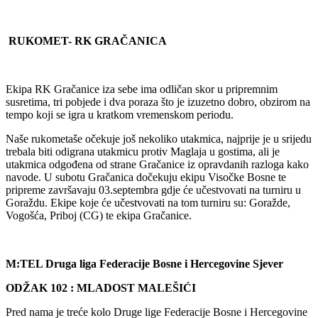
RUKOMET- RK GRAČANICA
Ekipa RK Gračanice iza sebe ima odličan skor u pripremnim
susretima, tri pobjede i dva poraza što je izuzetno dobro, obzirom na
tempo koji se igra u kratkom vremenskom periodu.
Naše rukometaše očekuje još nekoliko utakmica, najprije je u srijedu
trebala biti odigrana utakmicu protiv Maglaja u gostima, ali je
utakmica odgođena od strane Gračanice iz opravdanih razloga kako
navode. U subotu Gračanica dočekuju ekipu Visočke Bosne te
pripreme završavaju 03.septembra gdje će učestvovati na turniru u
Goraždu. Ekipe koje će učestvovati na tom turniru su: Goražde,
Vogošća, Priboj (CG) te ekipa Gračanice.
M:TEL Druga liga Federacije Bosne i Hercegovine Sjever
ODŽAK 102 : MLADOST MALEŠIĆI
Pred nama je treće kolo Druge lige Federacije Bosne i Hercegovine