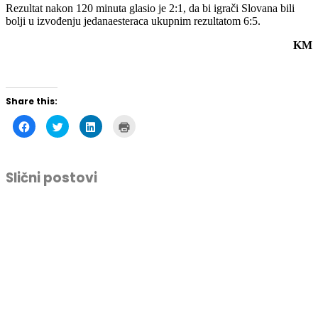
Rezultat nakon 120 minuta glasio je 2:1, da bi igrači Slovana bili
bolji u izvođenju jedanaesteraca ukupnim rezultatom 6:5.
KM
Share this:
Click
Click
Click
Click
to
to
to
to
share
share
share
print
on
on
on
(Opens
Facebook
Twitter
LinkedIn
in
(Opens
(Opens
(Opens
new
Slični postovi
in
in
in
window)
new
new
new
window)
window)
window)