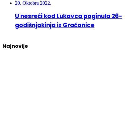
20. Oktobra 2022.
U nesreći kod Lukavca poginula 26-
godišnjakinja iz Gračanice
Najnovije