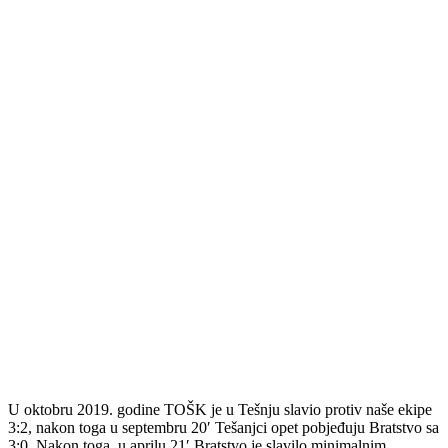
U oktobru 2019. godine TOŠK je u Tešnju slavio protiv naše ekipe
3:2, nakon toga u septembru 20′ Tešanjci opet pobjeđuju Bratstvo sa
3:0. Nakon toga, u aprilu 21′ Bratstvo je slavilo minimalnim