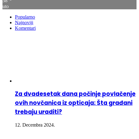
38
uto
Popularno
Najnoviji
Komentari
Za dvadesetak dana počinje povlačenje
ovih novčanica iz opticaja: Šta građani
trebaju uraditi?
12. Decembra 2024.