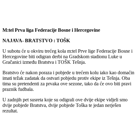
M:tel Prva liga Federacije Bosne i Hercegovine
NAJAVA- BRATSTVO : TOŠK
U subotu će u okviru trećeg kola m:tel Prve lige Federacije Bosne i
Hercegovine biti odigran derbi na Gradskom stadionu Luke u
Gračanici između Bratstva i TOŠK Tešnja.
Bratstvo će nakon poraza i pobjede u trećem kolu iako kao domaćin
imati težak zadatak da ostvari pobjedu protiv ekipe iz Tešnja. Oba
tima su pretendenti za prvaka ove sezone, tako da će ovo biti pravi
praznik fudbala.
U zadnjih pet susreta koje su odigrali ove dvije ekipe vidjeli smo
dvije pobjede Bratstva, dvije pobjede Toška te jedan nerješen
rezultat.