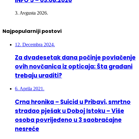
INFO 5 – 03.08.2026
3. Avgusta 2026.
Najpopularniji postovi
12. Decembra 2024.
Za dvadesetak dana počinje povlačenje
ovih novčanica iz opticaja: Šta građani
trebaju uraditi?
6. Aprila 2021.
Crna hronika – Suicid u Pribavi, smrtno
stradao pješak u Doboj Istoku – Više
osoba povrijeđeno u 3 saobraćajne
nesreće