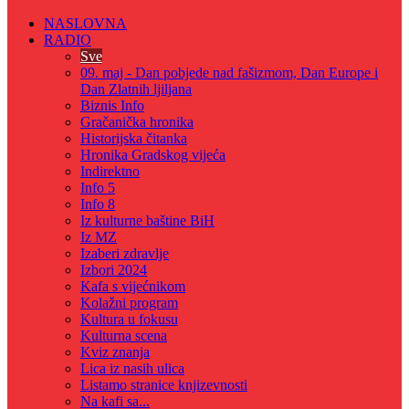
NASLOVNA
RADIO
Sve
09. maj - Dan pobjede nad fašizmom, Dan Europe i
Dan Zlatnih ljiljana
Biznis Info
Gračanička hronika
Historijska čitanka
Hronika Gradskog vijeća
Indirektno
Info 5
Info 8
Iz kulturne baštine BiH
Iz MZ
Izaberi zdravlje
Izbori 2024
Kafa s vijećnikom
Kolažni program
Kultura u fokusu
Kulturna scena
Kviz znanja
Lica iz nasih ulica
Listamo stranice knjizevnosti
Na kafi sa...