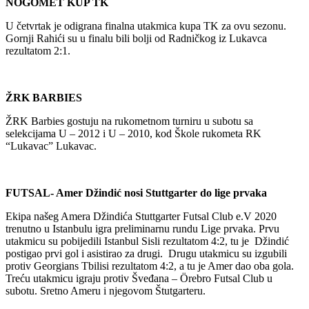
NOGOMET KUP TK
U četvrtak je odigrana finalna utakmica kupa TK za ovu sezonu.
Gornji Rahići su u finalu bili bolji od Radničkog iz Lukavca
rezultatom 2:1.
ŽRK BARBIES
ŽRK Barbies gostuju na rukometnom turniru u subotu sa
selekcijama U – 2012 i U – 2010, kod Škole rukometa RK
“Lukavac” Lukavac.
FUTSAL- Amer Džindić nosi Stuttgarter do lige prvaka
Ekipa našeg Amera Džindića Stuttgarter Futsal Club e.V 2020
trenutno u Istanbulu igra preliminarnu rundu Lige prvaka. Prvu
utakmicu su pobijedili Istanbul Sisli rezultatom 4:2, tu je Džindić
postigao prvi gol i asistirao za drugi. Drugu utakmicu su izgubili
protiv Georgians Tbilisi rezultatom 4:2, a tu je Amer dao oba gola.
Treću utakmicu igraju protiv Šveđana – Örebro Futsal Club u
subotu. Sretno Ameru i njegovom Štutgarteru.