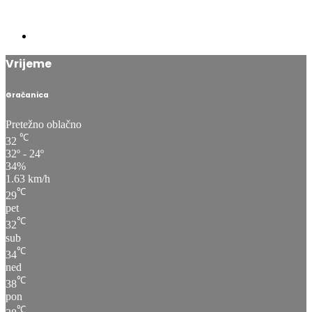
Vrijeme
Gračanica
Pretežno oblačno
℃
32
32º - 24º
34%
1.63 km/h
℃
29
pet
℃
32
sub
℃
34
ned
℃
38
pon
℃