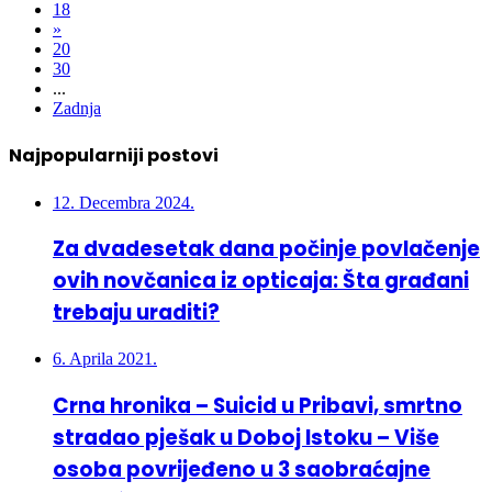
18
»
20
30
...
Zadnja
Najpopularniji postovi
12. Decembra 2024.
Za dvadesetak dana počinje povlačenje
ovih novčanica iz opticaja: Šta građani
trebaju uraditi?
6. Aprila 2021.
Crna hronika – Suicid u Pribavi, smrtno
stradao pješak u Doboj Istoku – Više
osoba povrijeđeno u 3 saobraćajne