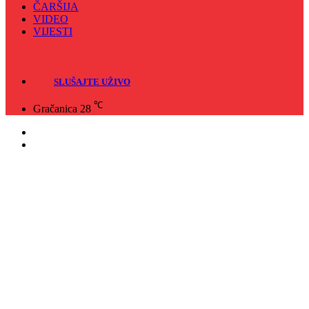
ČARŠIJA
VIDEO
VIJESTI
Sve
Crna hronika
SLUŠAJTE UŽIVO
℃
Gračanica
28