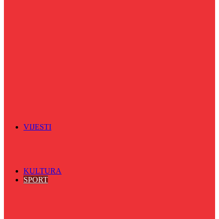
Puls života
Radio ordinacija
Radio razglednica
Razgovor s povodom
Riječ više
Riznica znanja
Sa sportskih terena
Šareni sat
Sedmicna hronika
Spektar
Srednjoškolci na talasu
Vijećnićka hronika
Vjerski program
Znamenite BH ličnosti
VIJESTI
Sve
BKC
Kino
Koncerti
KULTURA
SPORT
Sve
Nogomet
Odbojka
Rukomet