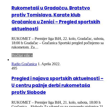
Rukometaši u Gradačcu, Bratstvo
protiv Tomislava, Karate klub
Gračanica u Zenici – Pregled sportskih
aktuelnosti
RUKOMET – Premijer liga BiH, 22. kolo, Gradačac, subota,
18:00 h Gradačac – Gračanica Sportski pregled počinjemo sa
rukometom. Za…
Pročitaj više »
Radio Gračanica
1. Aprila 2022.
495
Pregled i najava sportskih aktuelnosti –
U centru pažnje derbi rukometaša
protiv Slobode
RUKOMET – Premijer liga BiH, 21. kolo, subota, 18:00 h
Gračanica – Sloboda Za vikend su na rasporedu utakmice 21.