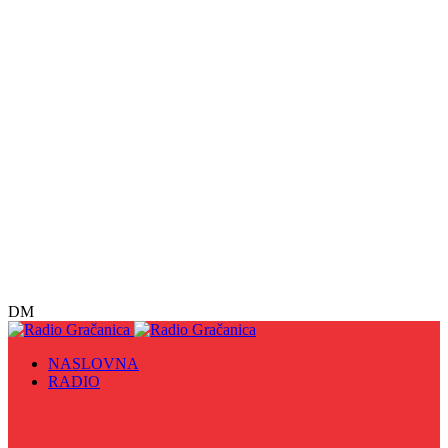
DM
NASLOVNA
RADIO
Sve
09. maj - Dan pobjede nad fašizmom, Dan Europe i
Dan Zlatnih ljiljana