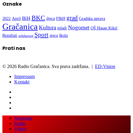
Oznake
BKC
grad
BiH
2022
April
djeca
FBiH
Gradska uprava
Gračanica
Kultura
Nogomet
mladi
OŠ Hasan Kikić
Sport
Rezultati
sreca
škola
solidarnost
Prati nas
© 2026 Radio Gračanica. Sva prava zadržana. |
ED-Vision
Impressum
Kontakt
Back
Close
Naslovna
to
Radio
top
Vijesti