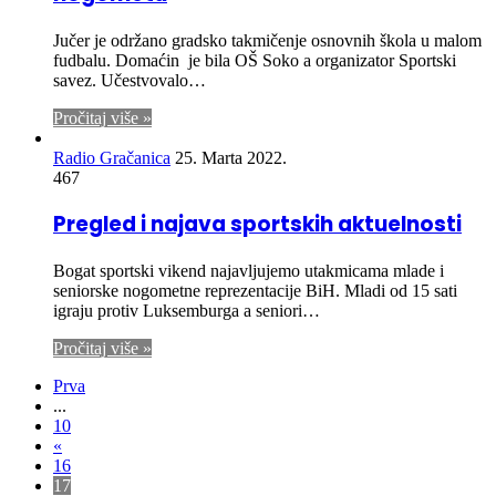
Jučer je održano gradsko takmičenje osnovnih škola u malom
fudbalu. Domaćin je bila OŠ Soko a organizator Sportski
savez. Učestvovalo…
Pročitaj više »
Radio Gračanica
25. Marta 2022.
467
Pregled i najava sportskih aktuelnosti
Bogat sportski vikend najavljujemo utakmicama mlade i
seniorske nogometne reprezentacije BiH. Mladi od 15 sati
igraju protiv Luksemburga a seniori…
Pročitaj više »
Prva
...
10
«
16
17