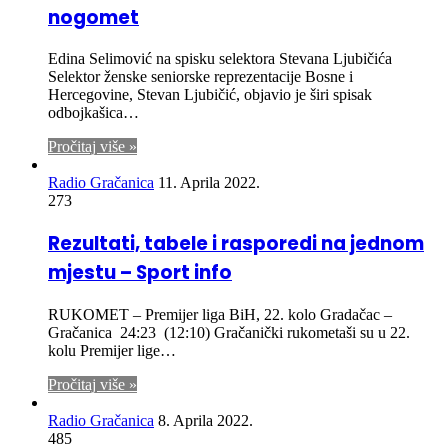
nogomet
Edina Selimović na spisku selektora Stevana Ljubičića
Selektor ženske seniorske reprezentacije Bosne i
Hercegovine, Stevan Ljubičić, objavio je širi spisak
odbojkašica…
Pročitaj više »
Radio Gračanica
11. Aprila 2022.
273
Rezultati, tabele i rasporedi na jednom
mjestu – Sport info
RUKOMET – Premijer liga BiH, 22. kolo Gradačac –
Gračanica 24:23 (12:10) Gračanički rukometaši su u 22.
kolu Premijer lige…
Pročitaj više »
Radio Gračanica
8. Aprila 2022.
485