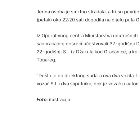
Jedna osoba je smrtno stradala, a tri su povrij
(petak) oko 22:20 sati dogodila na dijelu puta
Iz Operativnog centra Ministarstva unutrašnjih
saobraćajnoj nesreći učestvovali 37-godišnji D
22-godišnji S.I. iz Džakula kod Gračanice, a k
Touareg.
“Došlo je do direktnog sudara ova dva vozila.
vozač S.I. i dva saputnika, dok je vozač u aut
Foto:
ilustracija