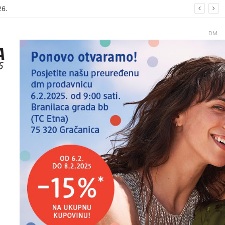
26
DM