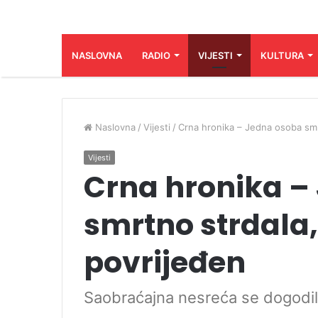
NASLOVNA
RADIO
VIJESTI
KULTURA
Naslovna
/
Vijesti
/
Crna hronika – Jedna osoba smr
Vijesti
Crna hronika –
smrtno strdala,
povrijeđen
Saobraćajna nesreća se dogodi