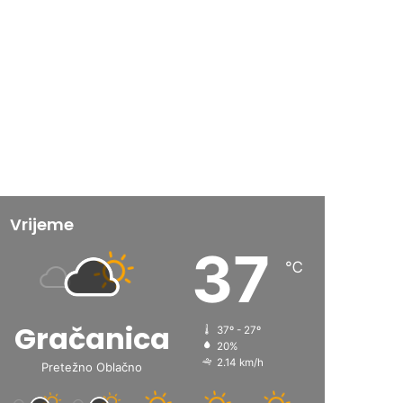
Vrijeme
37
℃
Gračanica
37º - 27º
20%
2.14 km/h
Pretežno Oblačno