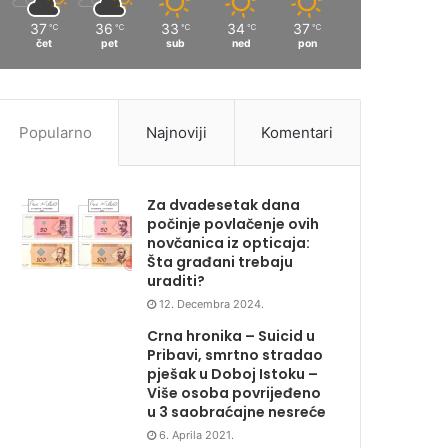
37
36
33
34
37
℃
℃
℃
℃
℃
čet
pet
sub
ned
pon
Popularno
Najnoviji
Komentari
Za dvadesetak dana
počinje povlačenje ovih
novčanica iz opticaja:
Šta građani trebaju
uraditi?
12. Decembra 2024.
Crna hronika – Suicid u
Pribavi, smrtno stradao
pješak u Doboj Istoku –
Više osoba povrijeđeno
u 3 saobraćajne nesreće
6. Aprila 2021.