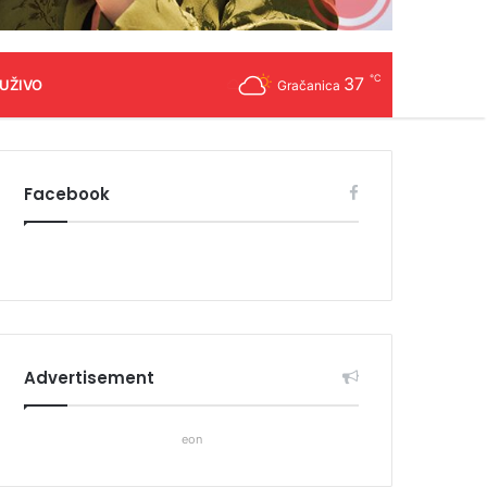
℃
37
 UŽIVO
Gračanica
Facebook
Advertisement
eon