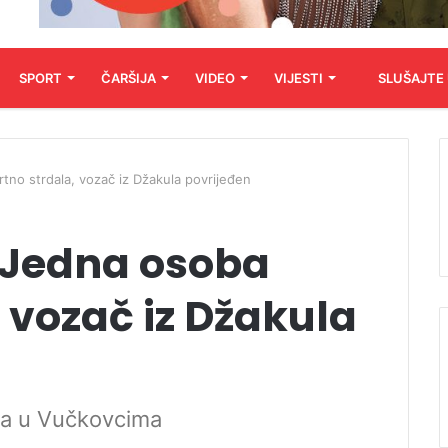
SPORT
ČARŠIJA
VIDEO
VIJESTI
SLUŠAJTE
tno strdala, vozač iz Džakula povrijeđen
 Jedna osoba
 vozač iz Džakula
la u Vučkovcima