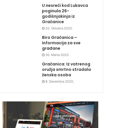
U nesreći kod Lukavca
poginula 26-
godišnjakinja iz
Gračanice
20. Oktobra 2022.
Biro Gračanica –
Informacija za sve
građane
30. Marta 2020.
Gračanica: Iz vatrenog
oružja smrtno stradala
ženska osoba
8. Decembra 2020.