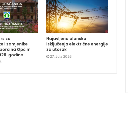
rs za
Najavljena planska
e i zamjenike
isključenja električne energije
dbora na Općim
za utorak
026. godine
27. Jula 2026.
6.