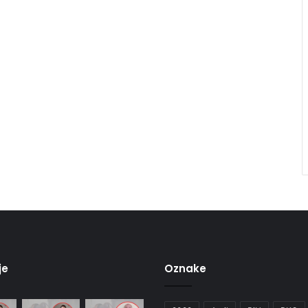
je
Oznake