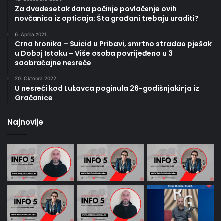
Za dvadesetak dana počinje povlačenje ovih
novčanica iz opticaja: Šta građani trebaju uraditi?
6. Aprila 2021.
Crna hronika – Suicid u Pribavi, smrtno stradao pješak
u Doboj Istoku – Više osoba povrijeđeno u 3
saobraćajne nesreće
20. Oktobra 2022.
U nesreći kod Lukavca poginula 26-godišnjakinja iz
Gračanice
Najnovije