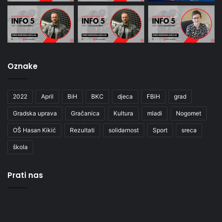
Oznake
2022
April
BiH
BKC
djeca
FBiH
grad
Gradska uprava
Gračanica
Kultura
mladi
Nogomet
OŠ Hasan Kikić
Rezultati
solidarnost
Sport
sreca
škola
Prati nas