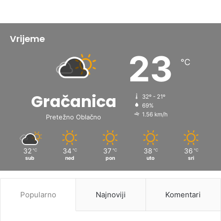
Vrijeme
23
℃
Gračanica
32º - 21º
69%
1.56 km/h
Pretežno Oblačno
32
34
37
38
36
℃
℃
℃
℃
℃
sub
ned
pon
uto
sri
Popularno
Najnoviji
Komentari