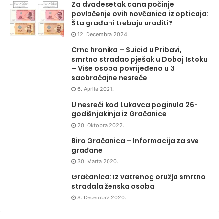
Za dvadesetak dana počinje
povlačenje ovih novčanica iz opticaja:
Šta građani trebaju uraditi?
12. Decembra 2024.
Crna hronika – Suicid u Pribavi,
smrtno stradao pješak u Doboj Istoku
– Više osoba povrijeđeno u 3
saobraćajne nesreće
6. Aprila 2021.
U nesreći kod Lukavca poginula 26-
godišnjakinja iz Gračanice
20. Oktobra 2022.
Biro Gračanica – Informacija za sve
građane
30. Marta 2020.
Gračanica: Iz vatrenog oružja smrtno
stradala ženska osoba
8. Decembra 2020.