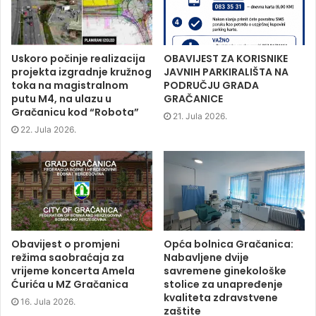
b
t
e
i
o
e
d
n
o
r
I
n
k
(
n
e
(
O
(
w
O
p
O
w
p
e
p
i
Uskoro počinje realizacija
OBAVIJEST ZA KORISNIKE
e
n
e
n
projekta izgradnje kružnog
JAVNIH PARKIRALIŠTA NA
n
s
n
d
s
i
s
o
toka na magistralnom
PODRUČJU GRADA
i
n
i
w
putu M4, na ulazu u
GRAČANICE
n
n
n
)
n
e
n
Gračanicu kod “Robota”
e
w
e
21. Jula 2026.
w
w
w
22. Jula 2026.
w
i
w
i
n
i
n
d
n
d
o
d
o
w
o
w
)
w
)
)
Obavijest o promjeni
Opća bolnica Gračanica:
režima saobraćaja za
Nabavljene dvije
vrijeme koncerta Amela
savremene ginekološke
Ćurića u MZ Gračanica
stolice za unapređenje
kvaliteta zdravstvene
16. Jula 2026.
zaštite