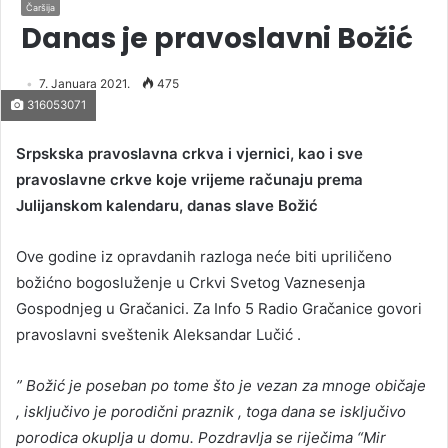
Čaršija
Danas je pravoslavni Božić
7. Januara 2021.
475
316053071
Srpskska pravoslavna crkva i vjernici, kao i sve
pravoslavne crkve koje vrijeme računaju prema
Julijanskom kalendaru, danas slave Božić
Ove godine iz opravdanih razloga neće biti upriličeno
božićno bogosluženje u Crkvi Svetog Vaznesenja
Gospodnjeg u Gračanici. Za Info 5 Radio Gračanice govori
pravoslavni sveštenik Aleksandar Lučić .
” Božić je poseban po tome što je vezan za mnoge običaje
, isključivo je porodični praznik , toga dana se isključivo
porodica okuplja u domu. Pozdravlja se riječima “Mir