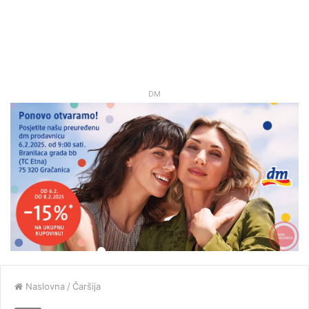
DM
Naslovna
/
Čaršija