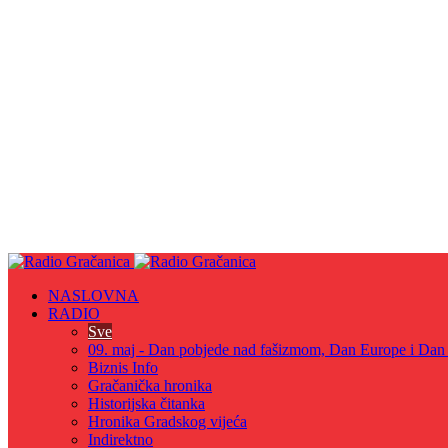
NASLOVNA
RADIO
Sve
09. maj - Dan pobjede nad fašizmom, Dan Europe i Dan Z
Biznis Info
Gračanička hronika
Historijska čitanka
Hronika Gradskog vijeća
Indirektno