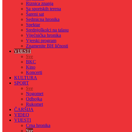
Riznica znanja
Sa sportskih terena
Šareni sat
Sedmicna hronika
Spektar
Srednjoškolci na talasu
Vijećnićka hronika
Vjerski program
Znamenite BH ličnosti
VIJESTI
Sve
BKC
Kino
Koncerti
KULTURA
SPORT
Sve
Nogomet
Odbojka
Rukomet
ČARŠIJA
VIDEO
VIJESTI
Crna hronika
Sve