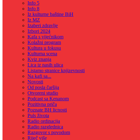
Info 5
Info 8
Iz kulturne baštine BiH
Iz MZ
Izaberi zdravlje
Izbori 2024
Kafa s vijećnikom
Kolažni program
Kultura u fokusu
Kulturna scena
Kviz znanja
Lica iz nasih ulica
Listamo stranice knjizevnosti
Na kafi sa...
Novosti
Od posla čaršija
Otvoreni studio
Podcast sa Kenanom
Pozitivna priča
Poznate BH licnosti
Puls života
Radio ordinacija
Radio razglednica
Razgovor s povodom
Riječ više