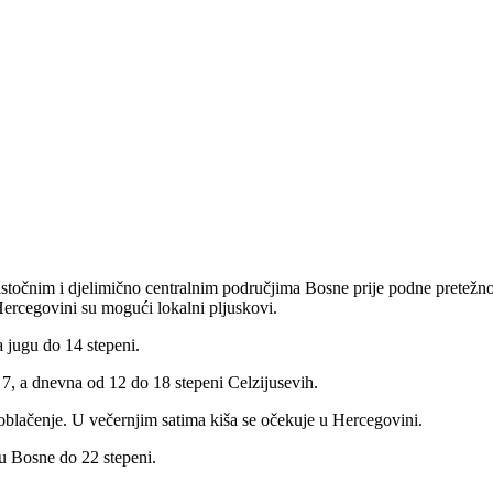
 istočnim i djelimično centralnim područjima Bosne prije podne pretež
ercegovini su mogući lokalni pljuskovi.
a jugu do 14 stepeni.
 7, a dnevna od 12 do 18 stepeni Celzijusevih.
aoblačenje. U večernjim satima kiša se očekuje u Hercegovini.
ku Bosne do 22 stepeni.