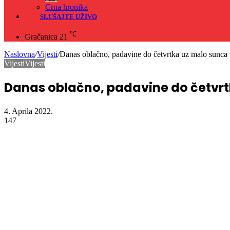
Crna hronika
SLUŠAJTE UŽIVO
℃
Gračanica
21
Naslovna
/
Vijesti
/
Danas oblačno, padavine do četvrtka uz malo sunca
Vijesti
Vijesti
Danas oblačno, padavine do četvr
4. Aprila 2022.
147