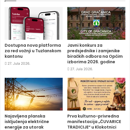
o
o
o
(
n
n
n
O
F
T
L
p
a
w
i
e
c
i
n
n
e
t
k
s
b
t
e
i
o
e
d
n
o
r
I
n
k
(
n
e
(
O
(
w
O
p
O
w
p
e
p
i
Dostupna nova platforma
Javni konkurs za
e
n
e
n
za red vožnji u Tuzlanskom
predsjednike i zamjenike
n
s
n
d
s
i
s
o
kantonu
biračkih odbora na Općim
i
n
i
w
izborima 2026. godine
n
n
n
)
27. Jula 2026.
n
e
n
e
w
e
27. Jula 2026.
w
w
w
w
i
w
i
n
i
n
d
n
d
o
d
o
w
o
w
)
w
)
)
Najavljena planska
Prva kulturno-privredna
isključenja električne
manifestacija „ČUVARICE
energije za utorak
TRADICIJE“ u Klokotnici