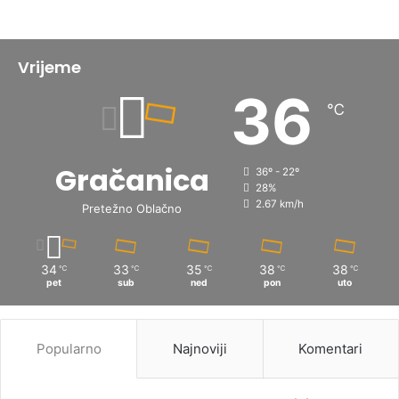
Vrijeme
36
℃
Gračanica
36º - 22º
28%
2.67 km/h
Pretežno Oblačno
34
33
35
38
38
℃
℃
℃
℃
℃
pet
sub
ned
pon
uto
Popularno
Najnoviji
Komentari