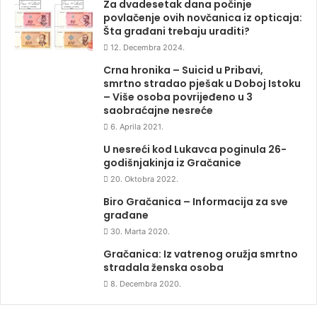
Za dvadesetak dana počinje
povlačenje ovih novčanica iz opticaja:
Šta građani trebaju uraditi?
12. Decembra 2024.
Crna hronika – Suicid u Pribavi,
smrtno stradao pješak u Doboj Istoku
– Više osoba povrijeđeno u 3
saobraćajne nesreće
6. Aprila 2021.
U nesreći kod Lukavca poginula 26-
godišnjakinja iz Gračanice
20. Oktobra 2022.
Biro Gračanica – Informacija za sve
građane
30. Marta 2020.
Gračanica: Iz vatrenog oružja smrtno
stradala ženska osoba
8. Decembra 2020.