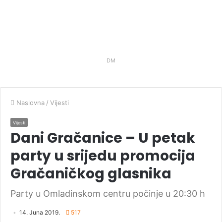
DM
Naslovna
/
Vijesti
Vijesti
Dani Gračanice – U petak
party u srijedu promocija
Gračaničkog glasnika
Party u Omladinskom centru počinje u 20:30 h
14. Juna 2019.
517