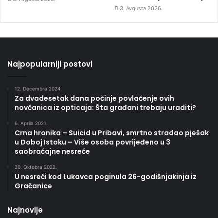
3. Avgusta 2026.
Najpopularniji postovi
12. Decembra 2024.
Za dvadesetak dana počinje povlačenje ovih
novčanica iz opticaja: Šta građani trebaju uraditi?
6. Aprila 2021.
Crna hronika – Suicid u Pribavi, smrtno stradao pješak
u Doboj Istoku – Više osoba povrijeđeno u 3
saobraćajne nesreće
20. Oktobra 2022.
U nesreći kod Lukavca poginula 26-godišnjakinja iz
Gračanice
Najnovije