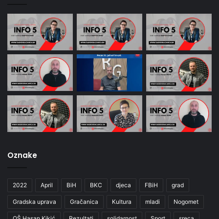
Oznake
2022
April
BiH
BKC
djeca
FBiH
grad
Gradska uprava
Gračanica
Kultura
mladi
Nogomet
OŠ Hasan Kikić
Rezultati
solidarnost
Sport
sreca