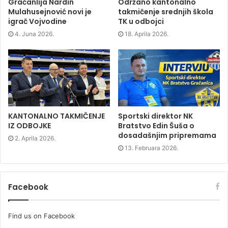
p
e
p
i
Gračanlija Nardin
Održano kantonalno
e
n
e
n
Mulahusejnović novi je
takmičenje srednjih škola
n
s
n
d
s
i
s
o
igrač Vojvodine
TK u odbojci
i
n
i
w
n
n
n
)
4. Juna 2026.
18. Aprila 2026.
n
e
n
e
w
e
w
w
w
w
i
w
i
n
i
n
d
n
d
o
d
o
w
o
w
)
w
)
)
KANTONALNO TAKMIČENJE
Sportski direktor NK
IZ ODBOJKE
Bratstvo Edin Šuša o
dosadašnjim pripremama
2. Aprila 2026.
13. Februara 2026.
Facebook
Find us on Facebook