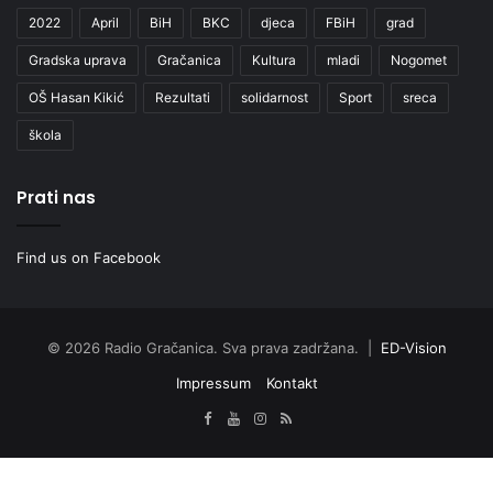
2022
April
BiH
BKC
djeca
FBiH
grad
Gradska uprava
Gračanica
Kultura
mladi
Nogomet
OŠ Hasan Kikić
Rezultati
solidarnost
Sport
sreca
škola
Prati nas
Find us on Facebook
© 2026 Radio Gračanica. Sva prava zadržana. |
ED-Vision
Impressum
Kontakt