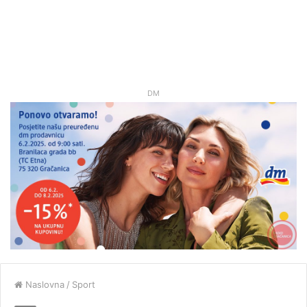
DM
Naslovna
/
Sport