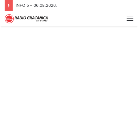
INFO 5 – 05.08.2026
Me