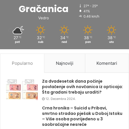
Gračanica
27º - 25º
41%
0.46 km/h
Vedro
27
32
34
38
38
℃
℃
℃
℃
℃
pet
sub
ned
pon
uto
Popularno
Najnoviji
Komentari
Za dvadesetak dana počinje
povlačenje ovih novčanica iz opticaja:
Šta građani trebaju uraditi?
12. Decembra 2024.
Crna hronika – Suicid u Pribavi,
smrtno stradao pješak u Doboj Istoku
– Više osoba povrijeđeno u 3
saobraćajne nesreće