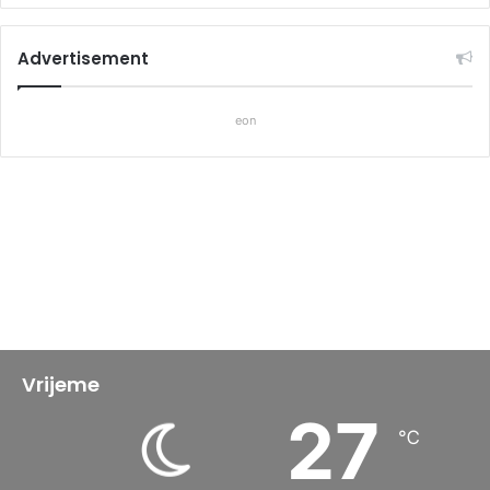
Advertisement
eon
Vrijeme
27
℃