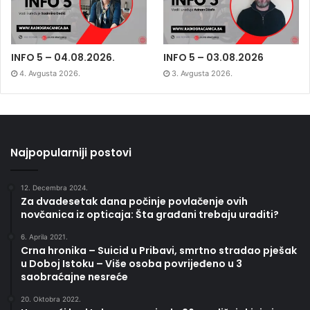
INFO 5 – 04.08.2026.
INFO 5 – 03.08.2026
4. Avgusta 2026.
3. Avgusta 2026.
Najpopularniji postovi
12. Decembra 2024.
Za dvadesetak dana počinje povlačenje ovih
novčanica iz opticaja: Šta građani trebaju uraditi?
6. Aprila 2021.
Crna hronika – Suicid u Pribavi, smrtno stradao pješak
u Doboj Istoku – Više osoba povrijeđeno u 3
saobraćajne nesreće
20. Oktobra 2022.