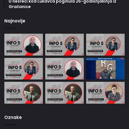
U nesreći kod Lukavca poginula 26-godišnjakinja iz
Gračanice
Najnovije
Oznake