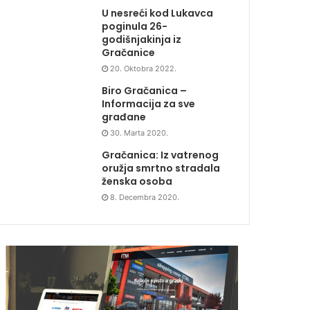
U nesreći kod Lukavca
poginula 26-
godišnjakinja iz
Gračanice
20. Oktobra 2022.
Biro Gračanica –
Informacija za sve
građane
30. Marta 2020.
Gračanica: Iz vatrenog
oružja smrtno stradala
ženska osoba
8. Decembra 2020.