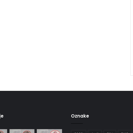
je
Oznake