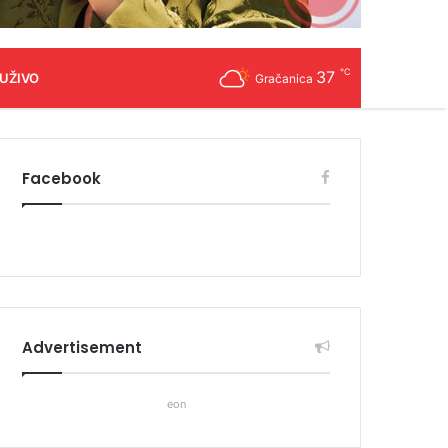
℃
37
 UŽIVO
Gračanica
Facebook
Advertisement
eon