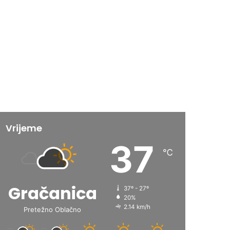
Vrijeme
37
℃
Gračanica
37º - 27º
20%
2.14 km/h
Pretežno Oblačno