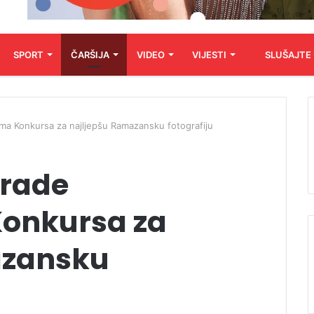
SPORT
ČARŠIJA
VIDEO
VIJESTI
SLUŠAJTE
ima Konkursa za najljepšu Ramazansku fotografiju
grade
Konkursa za
azansku