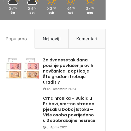
37
36
33
34
37
℃
℃
℃
℃
℃
čet
pet
sub
ned
pon
Popularno
Najnoviji
Komentari
Za dvadesetak dana
počinje povlačenje ovih
novčanica iz opticaja:
Šta građani trebaju
uraditi?
12. Decembra 2024.
Crna hronika – Suicid u
Pribavi, smrtno stradao
pješak u Doboj Istoku –
Više osoba povrijeđeno
u 3 saobraćajne nesreće
6. Aprila 2021.