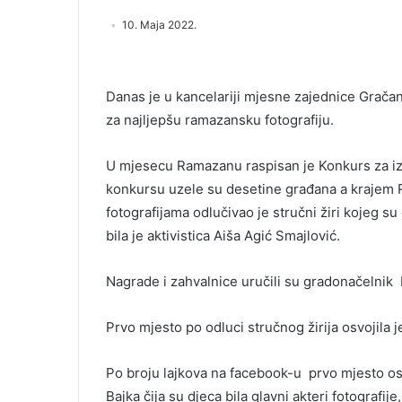
10. Maja 2022.
Danas je u kancelariji mjesne zajednice Grača
za najljepšu ramazansku fotografiju.
U mjesecu Ramazanu raspisan je Konkurs za iz
konkursu uzele su desetine građana a krajem 
fotografijama odlučivao je stručni žiri kojeg su č
bila je aktivistica Aiša Agić Smajlović.
Nagrade i zahvalnice uručili su gradonačelnik 
Prvo mjesto po odluci stručnog žirija osvojila 
Po broju lajkova na facebook-u prvo mjesto osv
Bajka čija su djeca bila glavni akteri fotografij