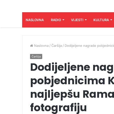
NASLOVNA
RADIO
VIJESTI
KULTURA
Naslovna
/
Čaršija
/
Dodijeljene nagrade pobjednic
Čaršija
Dodijeljene na
pobjednicima 
najljepšu Ram
fotografiju