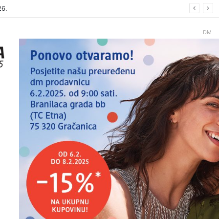
26
DM