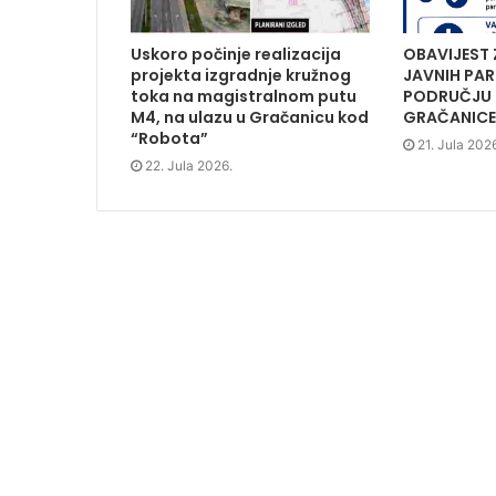
p
e
p
i
e
n
e
n
n
s
n
d
s
i
s
o
Uskoro počinje realizacija
OBAVIJEST 
i
n
i
w
n
n
n
)
projekta izgradnje kružnog
JAVNIH PAR
n
e
n
toka na magistralnom putu
PODRUČJU
e
w
e
w
w
w
M4, na ulazu u Gračanicu kod
GRAČANICE
w
i
w
i
n
i
“Robota”
21. Jula 202
n
d
n
d
o
d
22. Jula 2026.
o
w
o
w
)
w
)
)