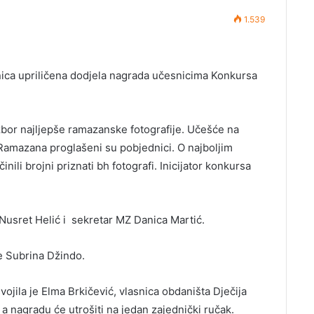
1.539
nica upriličena dodjela nagrada učesnicima Konkursa
bor najljepše ramazanske fotografije. Učešće na
Ramazana proglašeni su pobjednici. O najboljim
inili brojni priznati bh fotografi. Inicijator konkursa
Nusret Helić i sekretar MZ Danica Martić.
je Subrina Džindo.
ojila je Elma Brkičević, vlasnica obdaništa Dječija
e, a nagradu će utrošiti na jedan zajednički ručak.