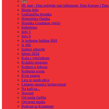
Sve
09. maj - Dan pobjede nad fašizmom, Dan Europe i Dan Z
Biznis Info
Gračanička hronika
Historijska čitanka
Hronika Gradskog vijeća
Indirektno
Info 5
Info 8
Iz kulturne baštine BiH
Iz MZ
Izaberi zdravlje
Izbori 2024
Kafa s vijećnikom
Kolažni program
Kultura u fokusu
Kulturna scena
Kviz znanja
Lica iz nasih ulica
Listamo stranice knjizevnosti
Na kafi sa...
Novosti
Od posla čaršija
Otvoreni studio
Podcast sa Kenanom