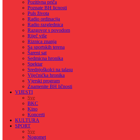
Pozitivna priča
Poznate BH licnosti
Puls života
Radio ordinacija
Radio razglednica
Razgovor s povodom
Riječ više
Riznica znanja
Sa sportskih terena
Šareni sat
Sedmicna hronika
Spektar
Srednjoškolci na talasu
Vijećnićka hronika
Vjerski program
Znamenite BH ličnosti
VIJESTI
Sve
BKC
Kino
Koncerti
KULTURA
SPORT
Sve
Nogomet