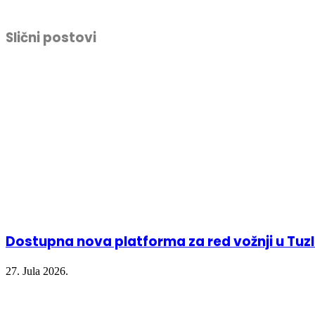
share
share
share
print
on
on
on
(Opens
Facebook
Twitter
LinkedIn
in
(Opens
(Opens
(Opens
new
Slični postovi
in
in
in
window)
new
new
new
window)
window)
window)
Dostupna nova platforma za red vožnji u Tu
27. Jula 2026.