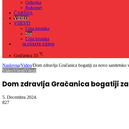
Odbojka
Rukomet
ČARŠIJA
VIDEO
VIJESTI
Crna hronika
Sve
Crna hronika
SLUŠAJTE UŽIVO
℃
Gračanica
33
Naslovna
/
Video
/
Dom zdravlja Gračanica bogatiji za novo sanitetsko 
Video
Vijesti
Vijesti
Dom zdravlja Gračanica bogatiji za
5. Decembra 2024.
827