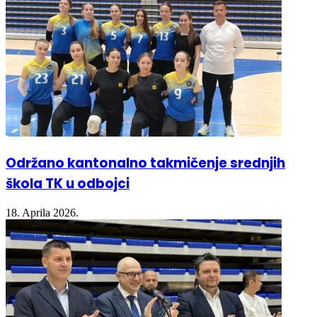
Održano kantonalno takmičenje srednjih
škola TK u odbojci
18. Aprila 2026.