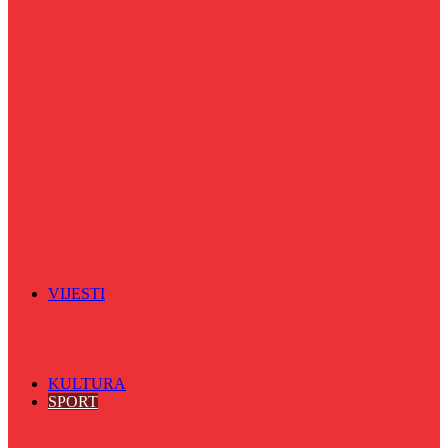
Puls života
Radio ordinacija
Radio razglednica
Razgovor s povodom
Riječ više
Riznica znanja
Sa sportskih terena
Šareni sat
Sedmicna hronika
Spektar
Srednjoškolci na talasu
Vijećnićka hronika
Vjerski program
Znamenite BH ličnosti
VIJESTI
Sve
BKC
Kino
Koncerti
KULTURA
SPORT
Sve
Nogomet
Odbojka
Rukomet