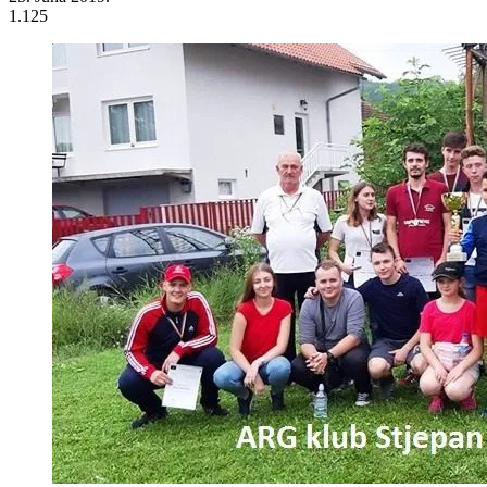
U Lipnici je za vikend održano prvenstvo BiH u amaterskoj