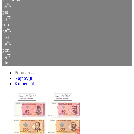
pet
℃
33
sub
℃
35
ned
℃
38
pon
℃
39
uto
Popularno
Najnoviji
Komentari