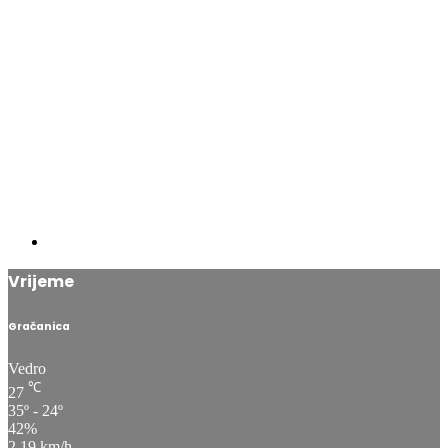
Vrijeme
Gračanica
Vedro
℃
27
35º - 24º
42%
2.19 km/h
℃
35