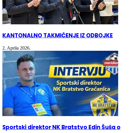
KANTONALNO TAKMIČENJE IZ ODBOJKE
2. Aprila 2026.
Sportski direktor NK Bratstvo Edin Šuša o
dosadašnjim pripremama