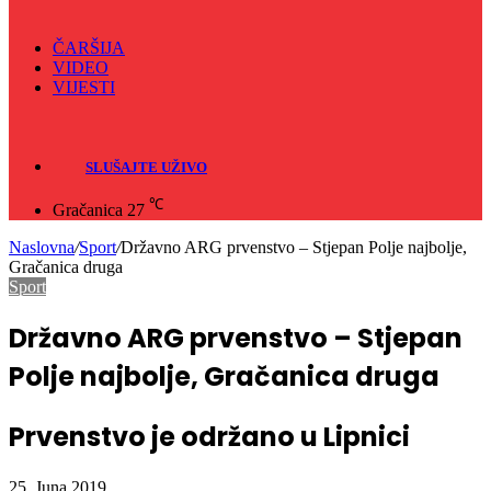
ČARŠIJA
VIDEO
VIJESTI
Sve
Crna hronika
SLUŠAJTE UŽIVO
℃
Gračanica
27
Naslovna
/
Sport
/
Državno ARG prvenstvo – Stjepan Polje najbolje,
Gračanica druga
Sport
Državno ARG prvenstvo – Stjepan
Polje najbolje, Gračanica druga
Prvenstvo je održano u Lipnici
25. Juna 2019.
1.125