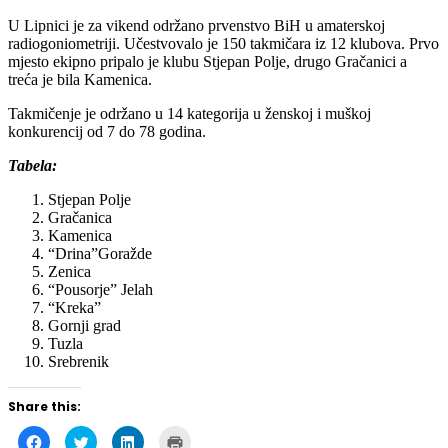
radiogoniometriji. Učestvovalo je 150 takmičara iz 12 klubova. Prvo
mjesto ekipno pripalo je klubu Stjepan Polje, drugo Gračanici a
treća je bila Kamenica.
Takmičenje je održano u 14 kategorija u ženskoj i muškoj
konkurencij od 7 do 78 godina.
Tabela:
Stjepan Polje
Gračanica
Kamenica
“Drina”Goražde
Zenica
“Pousorje” Jelah
“Kreka”
Gornji grad
Tuzla
Srebrenik
Share this:
Click
Click
Click
Click
to
to
to
to
share
share
share
print
on
on
on
(Opens