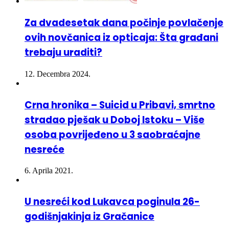
Za dvadesetak dana počinje povlačenje
ovih novčanica iz opticaja: Šta građani
trebaju uraditi?
12. Decembra 2024.
Crna hronika – Suicid u Pribavi, smrtno
stradao pješak u Doboj Istoku – Više
osoba povrijeđeno u 3 saobraćajne
nesreće
6. Aprila 2021.
U nesreći kod Lukavca poginula 26-
godišnjakinja iz Gračanice
20. Oktobra 2022.