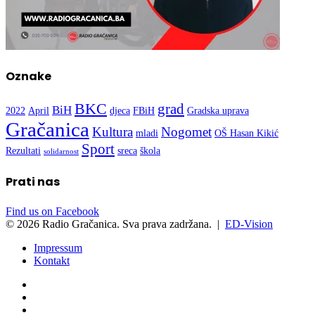
Oznake
BKC
grad
BiH
2022
April
djeca
FBiH
Gradska uprava
Gračanica
Kultura
Nogomet
mladi
OŠ Hasan Kikić
Sport
Rezultati
sreca
škola
solidarnost
Prati nas
Find us on Facebook
© 2026 Radio Gračanica. Sva prava zadržana. |
ED-Vision
Impressum
Kontakt