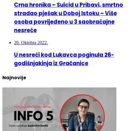
stradao pješak u Doboj Istoku – Više
osoba povrijeđeno u 3 saobraćajne
nesreće
20. Oktobra 2022.
U nesreći kod Lukavca poginula 26-
godišnjakinja iz Gračanice
Najnovije