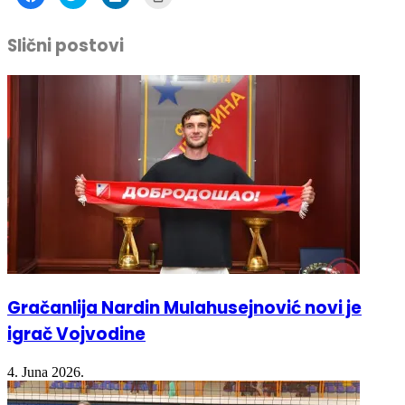
Facebook
Twitter
LinkedIn
in
Slični postovi
(Opens
(Opens
(Opens
new
in
in
in
window)
new
new
new
window)
window)
window)
Gračanlija Nardin Mulahusejnović novi je
igrač Vojvodine
4. Juna 2026.