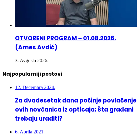
OTVORENI PROGRAM – 01.08.2026.
(Arnes Avdić)
3. Avgusta 2026.
Najpopularniji postovi
12. Decembra 2024.
Za dvadesetak dana počinje povlačenje
ovih novčanica iz opticaja: Šta građani
trebaju uraditi?
6. Aprila 2021.
Crna hronika – Suicid u Pribavi, smrtno