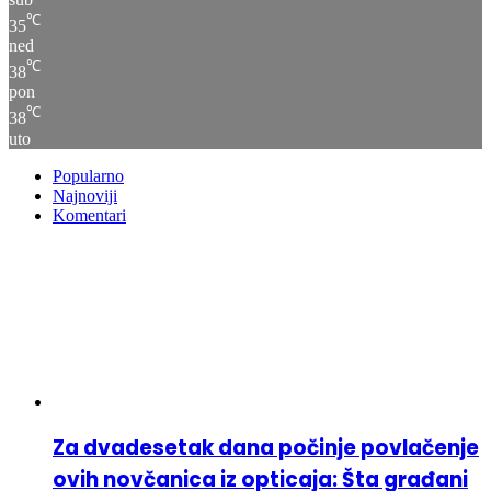
℃
35
ned
℃
38
pon
℃
38
uto
Popularno
Najnoviji
Komentari
Za dvadesetak dana počinje povlačenje
ovih novčanica iz opticaja: Šta građani