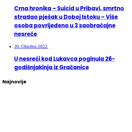
Crna hronika – Suicid u Pribavi, smrtno
stradao pješak u Doboj Istoku – Više
osoba povrijeđeno u 3 saobraćajne
nesreće
20. Oktobra 2022.
U nesreći kod Lukavca poginula 26-
godišnjakinja iz Gračanice
Najnovije