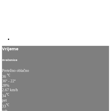
Vrijeme
Gračanica
Pretežno oblačno
℃
36
36º - 22º
28%
2.67 km/h
℃
34
pet
℃
33
sub