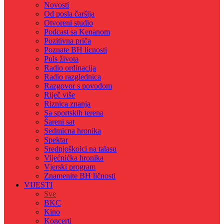
Novosti
Od posla čaršija
Otvoreni studio
Podcast sa Kenanom
Pozitivna priča
Poznate BH licnosti
Puls života
Radio ordinacija
Radio razglednica
Razgovor s povodom
Riječ više
Riznica znanja
Sa sportskih terena
Šareni sat
Sedmicna hronika
Spektar
Srednjoškolci na talasu
Vijećnićka hronika
Vjerski program
Znamenite BH ličnosti
VIJESTI
Sve
BKC
Kino
Koncerti