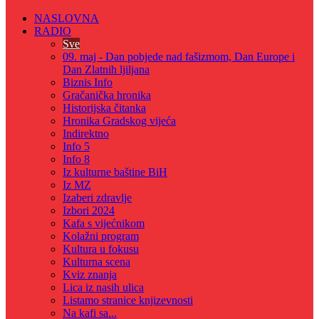
NASLOVNA
RADIO
Sve
09. maj - Dan pobjede nad fašizmom, Dan Europe i
Dan Zlatnih ljiljana
Biznis Info
Gračanička hronika
Historijska čitanka
Hronika Gradskog vijeća
Indirektno
Info 5
Info 8
Iz kulturne baštine BiH
Iz MZ
Izaberi zdravlje
Izbori 2024
Kafa s vijećnikom
Kolažni program
Kultura u fokusu
Kulturna scena
Kviz znanja
Lica iz nasih ulica
Listamo stranice knjizevnosti
Na kafi sa...