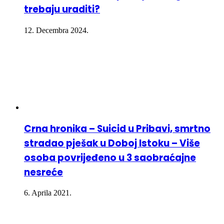
trebaju uraditi?
12. Decembra 2024.
Crna hronika – Suicid u Pribavi, smrtno
stradao pješak u Doboj Istoku – Više
osoba povrijeđeno u 3 saobraćajne
nesreće
6. Aprila 2021.