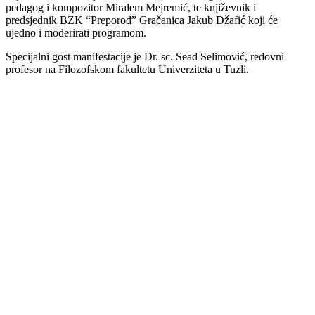
pedagog i kompozitor Miralem Mejremić, te književnik i
predsjednik BZK “Preporod” Gračanica Jakub Džafić koji će
ujedno i moderirati programom.
Specijalni gost manifestacije je Dr. sc. Sead Selimović, redovni
profesor na Filozofskom fakultetu Univerziteta u Tuzli.