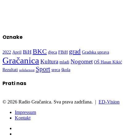
Oznake
BKC
grad
BiH
2022
April
djeca
FBiH
Gradska uprava
Gračanica
Kultura
Nogomet
mladi
OŠ Hasan Kikić
Sport
Rezultati
sreca
škola
solidarnost
Prati nas
© 2026 Radio Gračanica. Sva prava zadržana. |
ED-Vision
Impressum
Kontakt