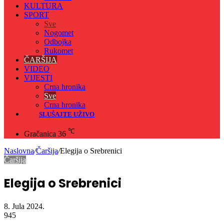
KULTURA
SPORT
Sve
Nogomet
Odbojka
Rukomet
ČARŠIJA
VIDEO
VIJESTI
Crna hronika
Sve
Crna hronika
SLUŠAJTE UŽIVO
℃
Gračanica
36
Naslovna
/
Čaršija
/
Elegija o Srebrenici
Čaršija
Elegija o Srebrenici
8. Jula 2024.
945