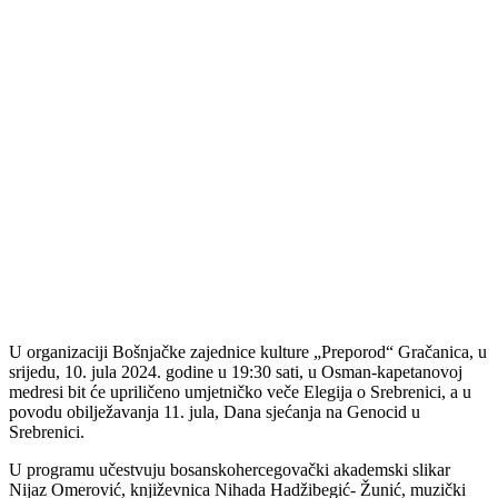
U organizaciji Bošnjačke zajednice kulture „Preporod“ Gračanica, u
srijedu, 10. jula 2024. godine u 19:30 sati, u Osman-kapetanovoj
medresi bit će upriličeno umjetničko veče Elegija o Srebrenici, a u
povodu obilježavanja 11. jula, Dana sjećanja na Genocid u
Srebrenici.
U programu učestvuju bosanskohercegovački akademski slikar
Nijaz Omerović, književnica Nihada Hadžibegić- Žunić, muzički