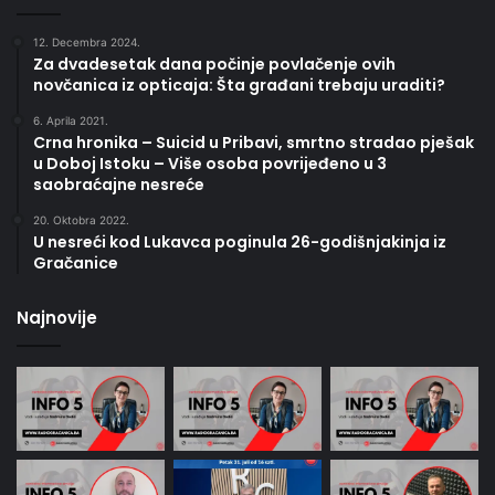
12. Decembra 2024.
Za dvadesetak dana počinje povlačenje ovih
novčanica iz opticaja: Šta građani trebaju uraditi?
6. Aprila 2021.
Crna hronika – Suicid u Pribavi, smrtno stradao pješak
u Doboj Istoku – Više osoba povrijeđeno u 3
saobraćajne nesreće
20. Oktobra 2022.
U nesreći kod Lukavca poginula 26-godišnjakinja iz
Gračanice
Najnovije