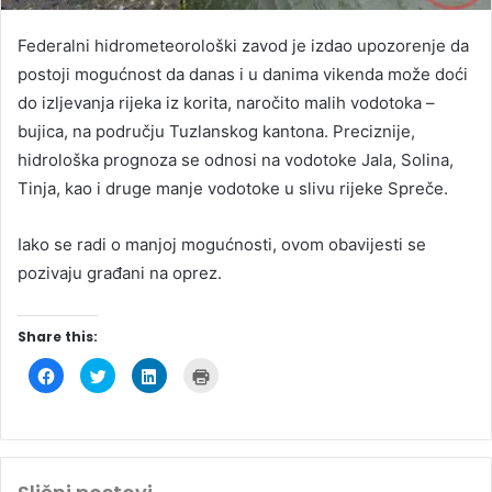
Federalni hidrometeorološki zavod je izdao upozorenje da
postoji mogućnost da danas i u danima vikenda može doći
do izljevanja rijeka iz korita, naročito malih vodotoka –
bujica, na području Tuzlanskog kantona. Preciznije,
hidrološka prognoza se odnosi na vodotoke Jala, Solina,
Tinja, kao i druge manje vodotoke u slivu rijeke Spreče.
Iako se radi o manjoj mogućnosti, ovom obavijesti se
pozivaju građani na oprez.
Share this:
C
C
C
C
l
l
l
l
i
i
i
i
c
c
c
c
k
k
k
k
t
t
t
t
o
o
o
o
s
s
s
p
h
h
h
r
a
a
a
i