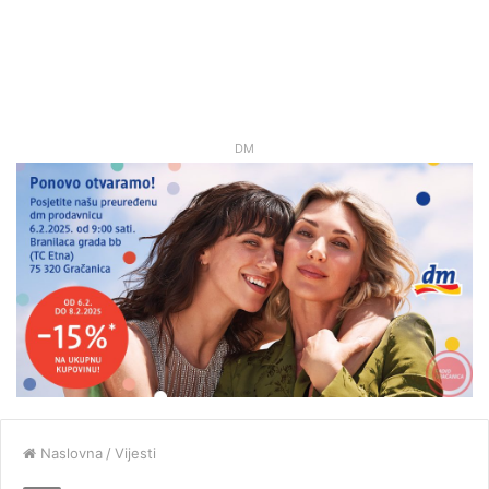
DM
Naslovna
/
Vijesti