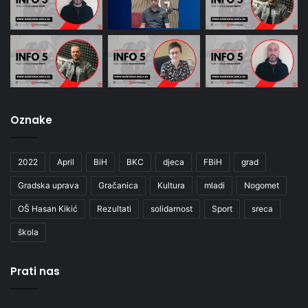
Oznake
2022
April
BiH
BKC
djeca
FBiH
grad
Gradska uprava
Gračanica
Kultura
mladi
Nogomet
OŠ Hasan Kikić
Rezultati
solidarnost
Sport
sreca
škola
Prati nas