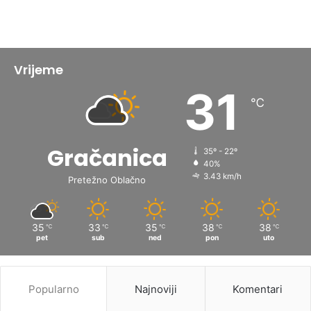
Vrijeme
31
℃
Gračanica
35º - 22º
40%
3.43 km/h
Pretežno Oblačno
35
33
35
38
38
℃
℃
℃
℃
℃
pet
sub
ned
pon
uto
Popularno
Najnoviji
Komentari