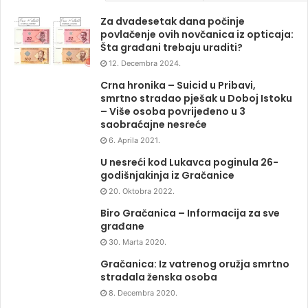
Za dvadesetak dana počinje
povlačenje ovih novčanica iz opticaja:
Šta građani trebaju uraditi?
12. Decembra 2024.
Crna hronika – Suicid u Pribavi,
smrtno stradao pješak u Doboj Istoku
– Više osoba povrijeđeno u 3
saobraćajne nesreće
6. Aprila 2021.
U nesreći kod Lukavca poginula 26-
godišnjakinja iz Gračanice
20. Oktobra 2022.
Biro Gračanica – Informacija za sve
građane
30. Marta 2020.
Gračanica: Iz vatrenog oružja smrtno
stradala ženska osoba
8. Decembra 2020.