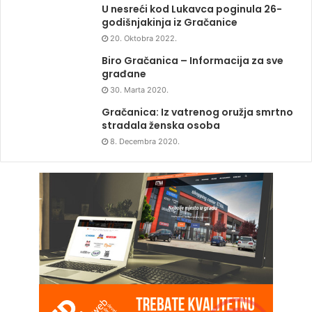
U nesreći kod Lukavca poginula 26-
godišnjakinja iz Gračanice
20. Oktobra 2022.
Biro Gračanica – Informacija za sve
građane
30. Marta 2020.
Gračanica: Iz vatrenog oružja smrtno
stradala ženska osoba
8. Decembra 2020.