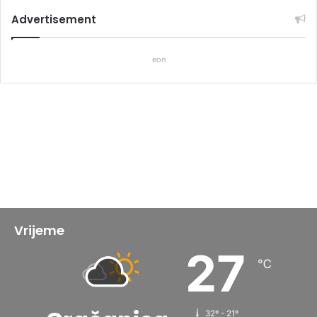
Advertisement
eon
Vrijeme
27
℃
32º - 21º