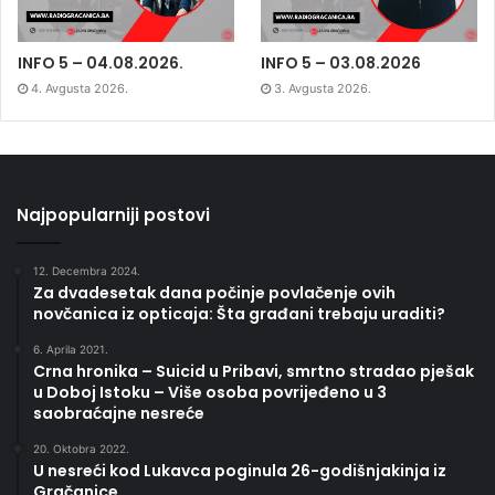
INFO 5 – 04.08.2026.
INFO 5 – 03.08.2026
4. Avgusta 2026.
3. Avgusta 2026.
Najpopularniji postovi
12. Decembra 2024.
Za dvadesetak dana počinje povlačenje ovih
novčanica iz opticaja: Šta građani trebaju uraditi?
6. Aprila 2021.
Crna hronika – Suicid u Pribavi, smrtno stradao pješak
u Doboj Istoku – Više osoba povrijeđeno u 3
saobraćajne nesreće
20. Oktobra 2022.
U nesreći kod Lukavca poginula 26-godišnjakinja iz
Gračanice