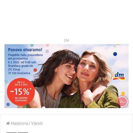
DM
Naslovna
/
Vijesti