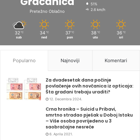
Gračanica
51%
2.6 km/h
Pretežno Oblačno
32
34
37
38
36
℃
℃
℃
℃
℃
sub
ned
pon
uto
sri
Popularno
Najnoviji
Komentari
Za dvadesetak dana počinje
povlačenje ovih novčanica iz opticaja:
Šta građani trebaju uraditi?
12. Decembra 2024.
Crna hronika – Suicid u Pribavi,
smrtno stradao pješak u Doboj Istoku
– Više osoba povrijeđeno u 3
saobraćajne nesreće
6. Aprila 2021.