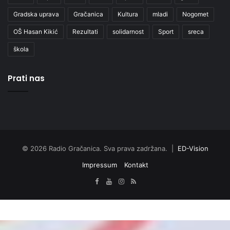
Gradska uprava
Gračanica
Kultura
mladi
Nogomet
OŠ Hasan Kikić
Rezultati
solidarnost
Sport
sreca
škola
Prati nas
© 2026 Radio Gračanica. Sva prava zadržana. |
ED-Vision
Impressum
Kontakt