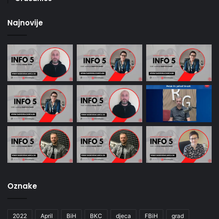
Najnovije
Oznake
2022
April
BiH
BKC
djeca
FBiH
grad