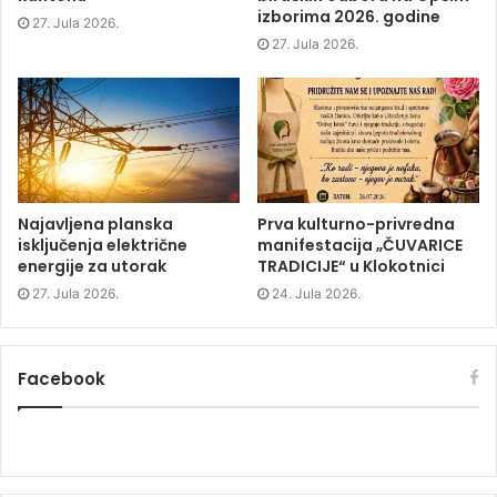
i
n
i
w
izborima 2026. godine
n
n
n
)
27. Jula 2026.
n
e
n
e
w
e
27. Jula 2026.
w
w
w
w
i
w
i
n
i
n
d
n
d
o
d
o
w
o
w
)
w
)
)
Najavljena planska
Prva kulturno-privredna
isključenja električne
manifestacija „ČUVARICE
energije za utorak
TRADICIJE“ u Klokotnici
27. Jula 2026.
24. Jula 2026.
Facebook