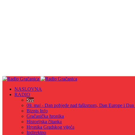
NASLOVNA
RADIO
Sve
09. maj - Dan pobjede nad fašizmom, Dan Europe i Dan Z
Biznis Info
Gračanička hronika
Historijska čitanka
Hronika Gradskog vijeća
Indirektno