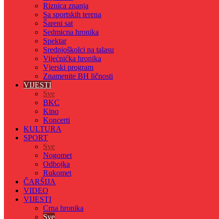
Riznica znanja
Sa sportskih terena
Šareni sat
Sedmicna hronika
Spektar
Srednjoškolci na talasu
Vijećnićka hronika
Vjerski program
Znamenite BH ličnosti
VIJESTI
Sve
BKC
Kino
Koncerti
KULTURA
SPORT
Sve
Nogomet
Odbojka
Rukomet
ČARŠIJA
VIDEO
VIJESTI
Crna hronika
Sve