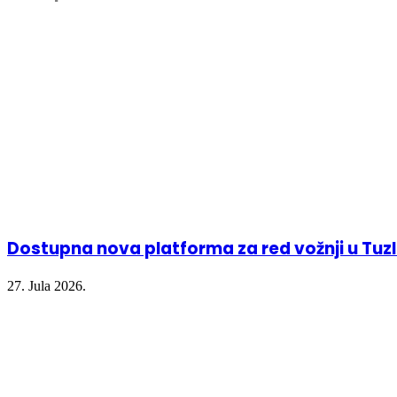
in
in
in
window)
new
new
new
window)
window)
window)
Dostupna nova platforma za red vožnji u Tu
27. Jula 2026.