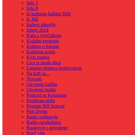
Info 5
Info 8
Iz kulturne baštine BiH
Iz MZ
Izaberi zdravlje
Izbori 2024
Kafa s vijećnikom
Kolažni program
Kultura u fokusu
Kulturna scena
Kviz znanja
Lica iz nasih ulica
Listamo stranice knjizevnosti
Na kafi sa...
Novosti
Od posla čaršija
Otvoreni studio
Podcast sa Kenanom
Pozitivna priča
Poznate BH licnosti
Puls života
Radio ordinacija
Radio razglednica
Razgovor s povodom
Riječ više