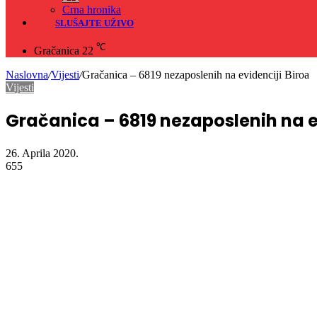
Crna hronika
SLUŠAJTE UŽIVO
℃
Gračanica
22
Naslovna
/
Vijesti
/
Gračanica – 6819 nezaposlenih na evidenciji Biroa
Vijesti
Gračanica – 6819 nezaposlenih na e
26. Aprila 2020.
655