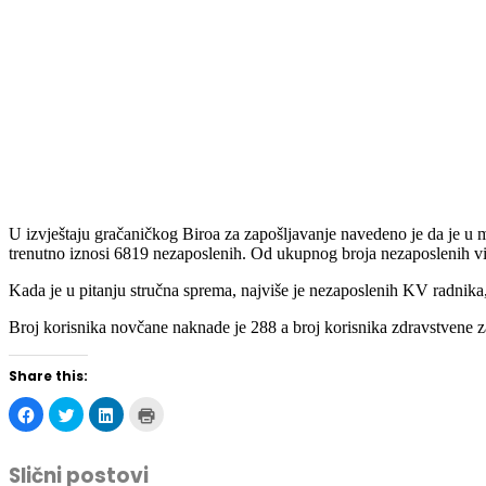
U izvještaju gračaničkog Biroa za zapošljavanje navedeno je da je u 
trenutno iznosi 6819 nezaposlenih. Od ukupnog broja nezaposlenih vi
Kada je u pitanju stručna sprema, najviše je nezaposlenih KV radnika
Broj korisnika novčane naknade je 288 a broj korisnika zdravstvene za
Share this:
Click
Click
Click
Click
to
to
to
to
share
share
share
print
on
on
on
(Opens
Facebook
Twitter
LinkedIn
in
Slični postovi
(Opens
(Opens
(Opens
new