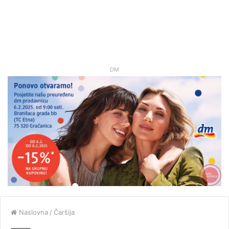
DM
Naslovna
/
Čaršija