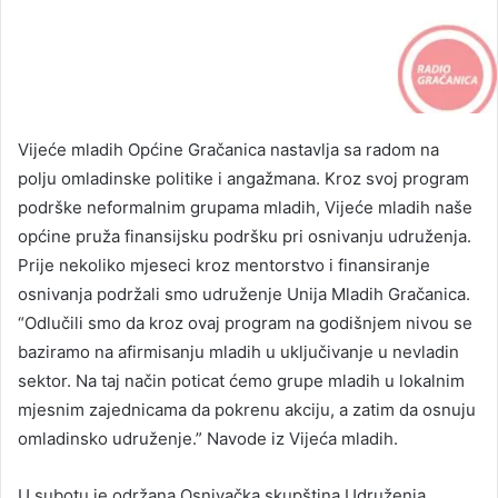
Vijeće mladih Općine Gračanica nastavlja sa radom na
polju omladinske politike i angažmana. Kroz svoj program
podrške neformalnim grupama mladih, Vijeće mladih naše
općine pruža finansijsku podršku pri osnivanju udruženja.
Prije nekoliko mjeseci kroz mentorstvo i finansiranje
osnivanja podržali smo udruženje Unija Mladih Gračanica.
“Odlučili smo da kroz ovaj program na godišnjem nivou se
baziramo na afirmisanju mladih u uključivanje u nevladin
sektor. Na taj način poticat ćemo grupe mladih u lokalnim
mjesnim zajednicama da pokrenu akciju, a zatim da osnuju
omladinsko udruženje.” Navode iz Vijeća mladih.
U subotu je održana Osnivačka skupština Udruženja