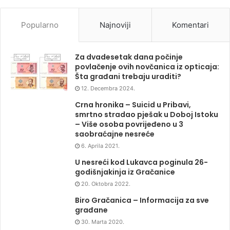
Popularno
Najnoviji
Komentari
Za dvadesetak dana počinje
povlačenje ovih novčanica iz opticaja:
Šta građani trebaju uraditi?
12. Decembra 2024.
Crna hronika – Suicid u Pribavi,
smrtno stradao pješak u Doboj Istoku
– Više osoba povrijeđeno u 3
saobraćajne nesreće
6. Aprila 2021.
U nesreći kod Lukavca poginula 26-
godišnjakinja iz Gračanice
20. Oktobra 2022.
Biro Gračanica – Informacija za sve
građane
30. Marta 2020.