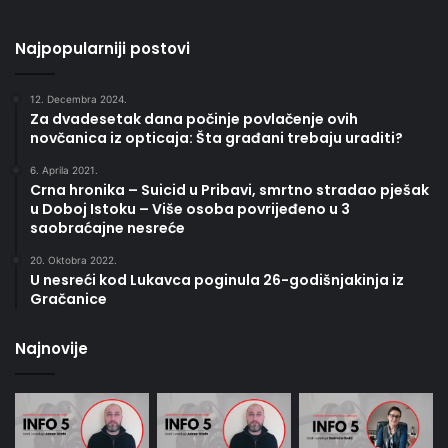
Najpopularniji postovi
12. Decembra 2024.
Za dvadesetak dana počinje povlačenje ovih
novčanica iz opticaja: Šta građani trebaju uraditi?
6. Aprila 2021.
Crna hronika – Suicid u Pribavi, smrtno stradao pješak
u Doboj Istoku – Više osoba povrijeđeno u 3
saobraćajne nesreće
20. Oktobra 2022.
U nesreći kod Lukavca poginula 26-godišnjakinja iz
Gračanice
Najnovije