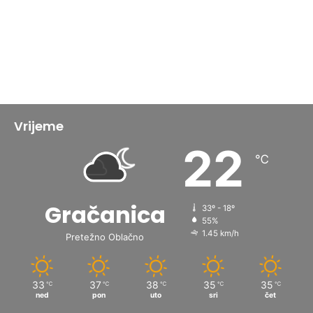
Vrijeme
22
℃
Gračanica
33º - 18º
55%
1.45 km/h
Pretežno Oblačno
33
37
38
35
35
℃
℃
℃
℃
℃
ned
pon
uto
sri
čet