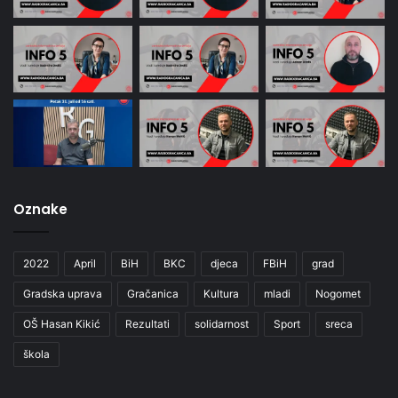
Oznake
2022
April
BiH
BKC
djeca
FBiH
grad
Gradska uprava
Gračanica
Kultura
mladi
Nogomet
OŠ Hasan Kikić
Rezultati
solidarnost
Sport
sreca
škola