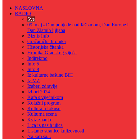
NASLOVNA
RADIO
Sve
09. maj - Dan pobjede nad fašizmom, Dan Europe i
Dan Zlatnih ljiljana
Biznis Info
Gračanička hronika
Historijska čitanka
Hronika Gradskog vijeća
Indirektno
Info 5
Info 8
Iz kulturne baštine BiH
Iz MZ
Izaberi zdravlje
Izbori 2024
Kafa s vijećnikom
Kolažni program
Kultura u fokusu
Kulturna scena
Kviz znanja
Lica iz nasih ulica
Listamo stranice knjizevnosti
Na kafi sa...