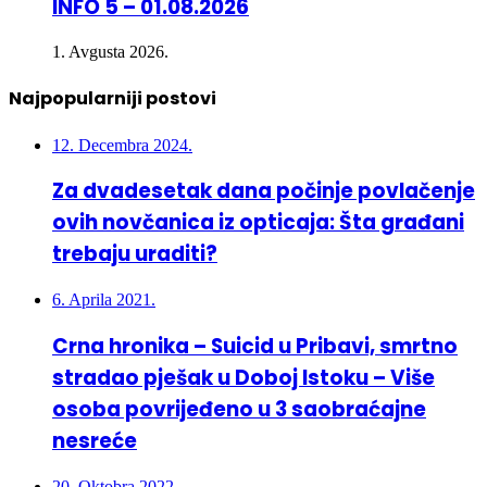
INFO 5 – 01.08.2026
1. Avgusta 2026.
Najpopularniji postovi
12. Decembra 2024.
Za dvadesetak dana počinje povlačenje
ovih novčanica iz opticaja: Šta građani
trebaju uraditi?
6. Aprila 2021.
Crna hronika – Suicid u Pribavi, smrtno
stradao pješak u Doboj Istoku – Više
osoba povrijeđeno u 3 saobraćajne
nesreće
20. Oktobra 2022.