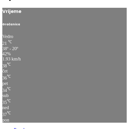
Vrijeme
Gračanica
Vedro
℃
21
38º - 20º
42%
1.93 km/h
℃
38
čet
℃
36
pet
℃
34
sub
℃
35
ned
℃
37
pon