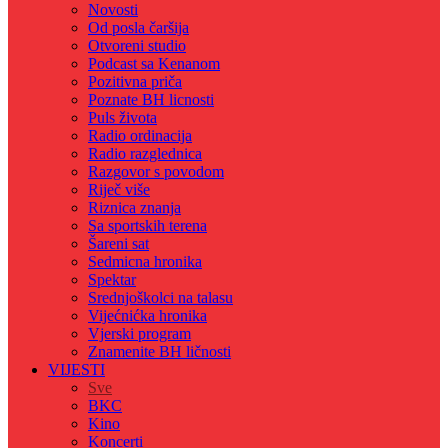
Novosti
Od posla čaršija
Otvoreni studio
Podcast sa Kenanom
Pozitivna priča
Poznate BH licnosti
Puls života
Radio ordinacija
Radio razglednica
Razgovor s povodom
Riječ više
Riznica znanja
Sa sportskih terena
Šareni sat
Sedmicna hronika
Spektar
Srednjoškolci na talasu
Vijećnićka hronika
Vjerski program
Znamenite BH ličnosti
VIJESTI
Sve
BKC
Kino
Koncerti