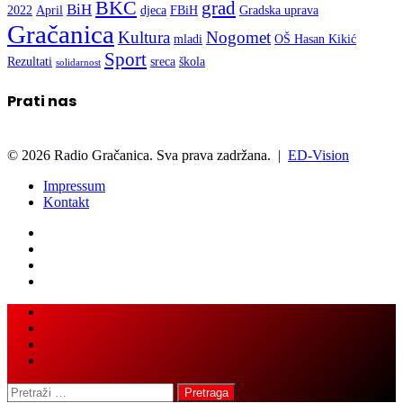
BKC
grad
BiH
2022
April
djeca
FBiH
Gradska uprava
Gračanica
Kultura
Nogomet
mladi
OŠ Hasan Kikić
Sport
Rezultati
sreca
škola
solidarnost
Prati nas
© 2026 Radio Gračanica. Sva prava zadržana. |
ED-Vision
Impressum
Kontakt
Facebook
Twitter
LinkedIn
WhatsApp
Viber
Back
Close
to
top
button
Pretraga: