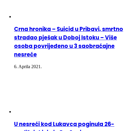
Crna hronika – Suicid u Pribavi, smrtno
stradao pješak u Doboj Istoku – Više
osoba povrijeđeno u 3 saobraćajne
nesreće
6. Aprila 2021.
U nesreći kod Lukavca poginula 26-