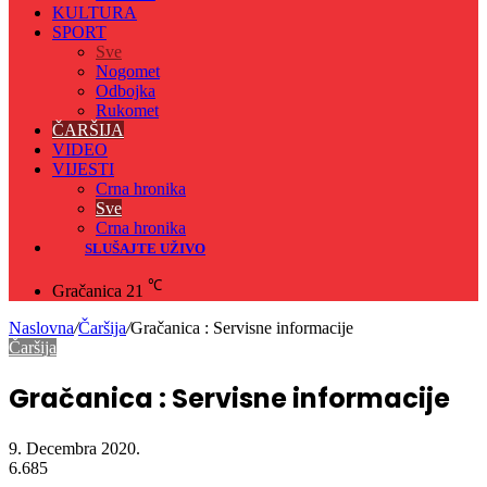
KULTURA
SPORT
Sve
Nogomet
Odbojka
Rukomet
ČARŠIJA
VIDEO
VIJESTI
Crna hronika
Sve
Crna hronika
SLUŠAJTE UŽIVO
℃
Gračanica
21
Naslovna
/
Čaršija
/
Gračanica : Servisne informacije
Čaršija
Gračanica : Servisne informacije
9. Decembra 2020.
6.685