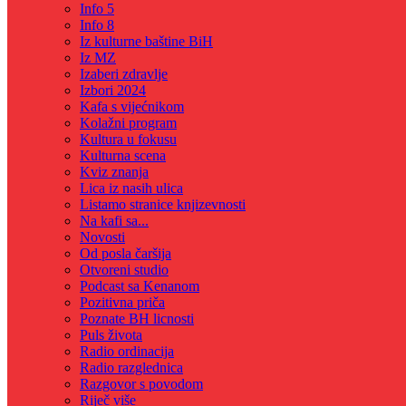
Info 5
Info 8
Iz kulturne baštine BiH
Iz MZ
Izaberi zdravlje
Izbori 2024
Kafa s vijećnikom
Kolažni program
Kultura u fokusu
Kulturna scena
Kviz znanja
Lica iz nasih ulica
Listamo stranice knjizevnosti
Na kafi sa...
Novosti
Od posla čaršija
Otvoreni studio
Podcast sa Kenanom
Pozitivna priča
Poznate BH licnosti
Puls života
Radio ordinacija
Radio razglednica
Razgovor s povodom
Riječ više