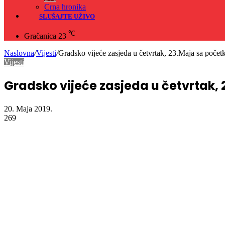
Crna hronika
SLUŠAJTE UŽIVO
℃
Gračanica
23
Naslovna
/
Vijesti
/
Gradsko vijeće zasjeda u četvrtak, 23.Maja sa počet
Vijesti
Gradsko vijeće zasjeda u četvrtak, 
20. Maja 2019.
269