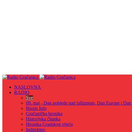
NASLOVNA
RADIO
Sve
09. maj - Dan pobjede nad fašizmom, Dan Europe i Dan Z
Biznis Info
Gračanička hronika
Historijska čitanka
Hronika Gradskog vijeća
Indirektno