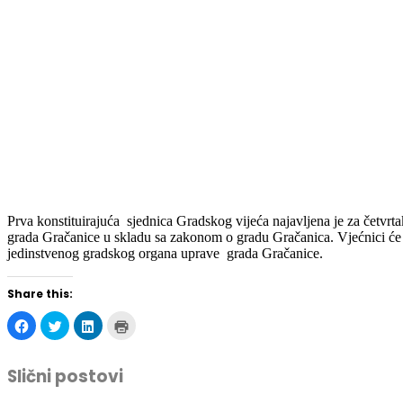
Prva konstituirajuća sjednica Gradskog vijeća najavljena je za četvrt
grada Gračanice u skladu sa zakonom o gradu Gračanica. Vjećnici će da
jedinstvenog gradskog organa uprave grada Gračanice.
Share this:
Click
Click
Click
Click
to
to
to
to
share
share
share
print
on
on
on
(Opens
Facebook
Twitter
LinkedIn
in
Slični postovi
(Opens
(Opens
(Opens
new
in
in
in
window)
new
new
new