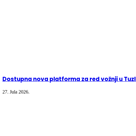
window)
window)
window)
Dostupna nova platforma za red vožnji u Tu
27. Jula 2026.