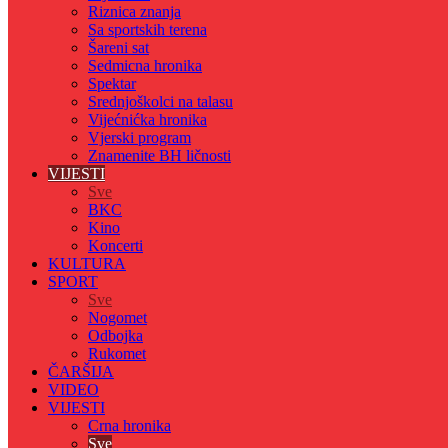
Riznica znanja
Sa sportskih terena
Šareni sat
Sedmicna hronika
Spektar
Srednjoškolci na talasu
Vijećnićka hronika
Vjerski program
Znamenite BH ličnosti
VIJESTI
Sve
BKC
Kino
Koncerti
KULTURA
SPORT
Sve
Nogomet
Odbojka
Rukomet
ČARŠIJA
VIDEO
VIJESTI
Crna hronika
Sve