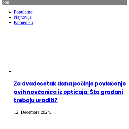
pon
Popularno
Najnoviji
Komentari
Za dvadesetak dana počinje povlačenje
ovih novčanica iz opticaja: Šta građani
trebaju uraditi?
12. Decembra 2024.