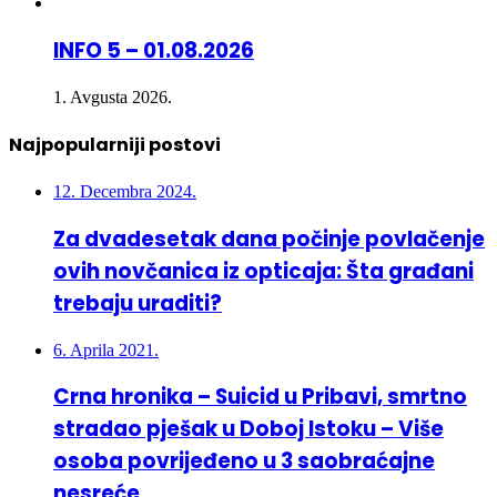
INFO 5 – 01.08.2026
1. Avgusta 2026.
Najpopularniji postovi
12. Decembra 2024.
Za dvadesetak dana počinje povlačenje
ovih novčanica iz opticaja: Šta građani
trebaju uraditi?
6. Aprila 2021.
Crna hronika – Suicid u Pribavi, smrtno
stradao pješak u Doboj Istoku – Više
osoba povrijeđeno u 3 saobraćajne
nesreće