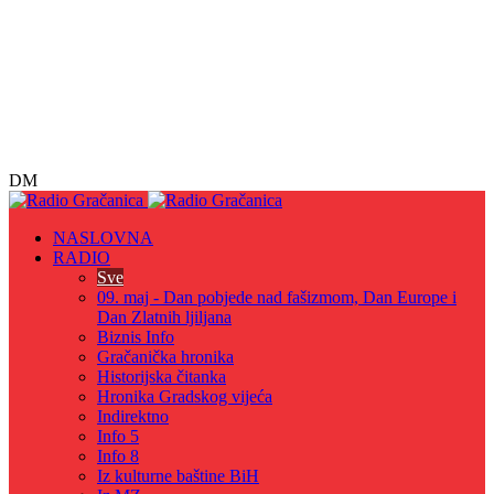
DM
NASLOVNA
RADIO
Sve
09. maj - Dan pobjede nad fašizmom, Dan Europe i
Dan Zlatnih ljiljana
Biznis Info
Gračanička hronika
Historijska čitanka
Hronika Gradskog vijeća
Indirektno
Info 5
Info 8
Iz kulturne baštine BiH