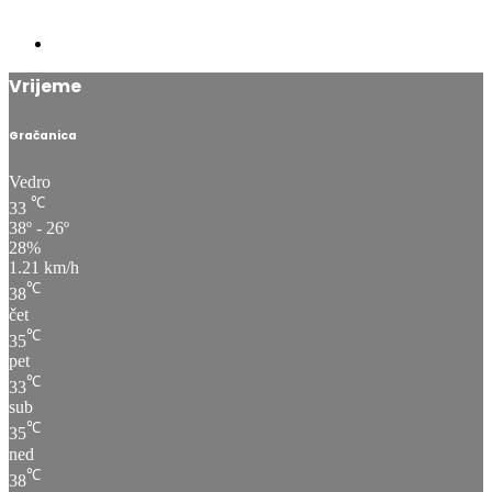
Vrijeme
Gračanica
Vedro
℃
33
38º - 26º
28%
1.21 km/h
℃
38
čet
℃
35
pet
℃
33
sub
℃
35
ned
℃
38