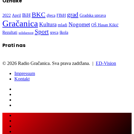
Oznake
BKC
grad
BiH
2022
April
djeca
FBiH
Gradska uprava
Gračanica
Kultura
Nogomet
mladi
OŠ Hasan Kikić
Sport
Rezultati
sreca
škola
solidarnost
Prati nas
© 2026 Radio Gračanica. Sva prava zadržana. |
ED-Vision
Impressum
Kontakt
Facebook
Twitter
LinkedIn
WhatsApp
Viber
Back
Close
to
top
button