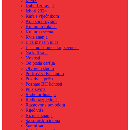
Iz MZ
Izaberi zdravlje
Izbori 2024
Kafa s vijećnikom
Kolažni program
Kultura u fokusu
Kulturna scena
Kviz znanja
Lica iz nasih ulica
Listamo stranice knjizevnosti
Na kafi sa...
Novosti
Od posla čaršija
Otvoreni studio
Podcast sa Kenanom
Pozitivna priča
Poznate BH licnosti
Puls života
Radio ordinacija
Radio razglednica
Razgovor s povodom
Riječ više
Riznica znanja
Sa sportskih terena
Šareni sat