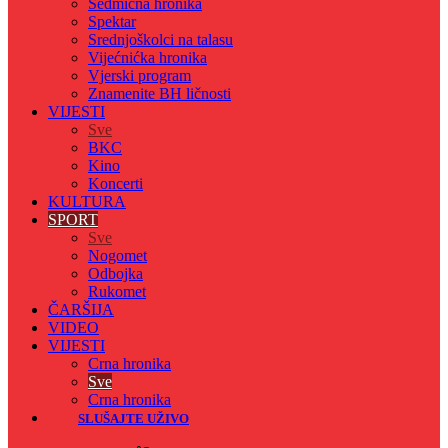
Sedmicna hronika
Spektar
Srednjoškolci na talasu
Vijećnićka hronika
Vjerski program
Znamenite BH ličnosti
VIJESTI
Sve
BKC
Kino
Koncerti
KULTURA
SPORT
Sve
Nogomet
Odbojka
Rukomet
ČARŠIJA
VIDEO
VIJESTI
Crna hronika
Sve
Crna hronika
SLUŠAJTE UŽIVO