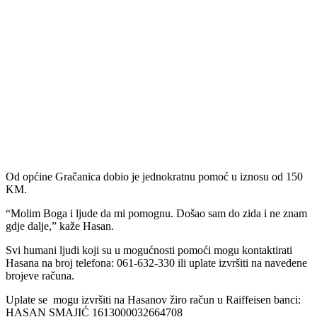
Od općine Gračanica dobio je jednokratnu pomoć u iznosu od 150
KM.
“Molim Boga i ljude da mi pomognu. Došao sam do zida i ne znam
gdje dalje,” kaže Hasan.
Svi humani ljudi koji su u mogućnosti pomoći mogu kontaktirati
Hasana na broj telefona: 061-632-330 ili uplate izvršiti na navedene
brojeve računa.
Uplate se mogu izvršiti na Hasanov žiro račun u Raiffeisen banci:
HASAN SMAJIĆ 1613000032664708