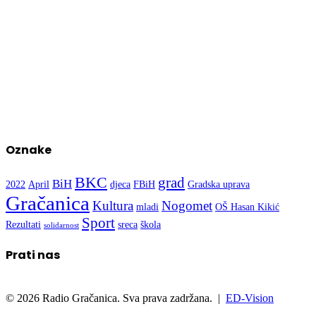
Oznake
BKC
grad
BiH
2022
April
djeca
FBiH
Gradska uprava
Gračanica
Kultura
Nogomet
mladi
OŠ Hasan Kikić
Sport
Rezultati
sreca
škola
solidarnost
Prati nas
© 2026 Radio Gračanica. Sva prava zadržana. |
ED-Vision