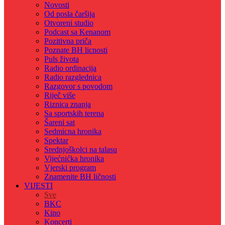
Novosti
Od posla čaršija
Otvoreni studio
Podcast sa Kenanom
Pozitivna priča
Poznate BH licnosti
Puls života
Radio ordinacija
Radio razglednica
Razgovor s povodom
Riječ više
Riznica znanja
Sa sportskih terena
Šareni sat
Sedmicna hronika
Spektar
Srednjoškolci na talasu
Vijećnićka hronika
Vjerski program
Znamenite BH ličnosti
VIJESTI
Sve
BKC
Kino
Koncerti