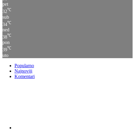
pet
℃
32
sub
℃
34
ned
℃
38
pon
℃
39
uto
Popularno
Najnoviji
Komentari