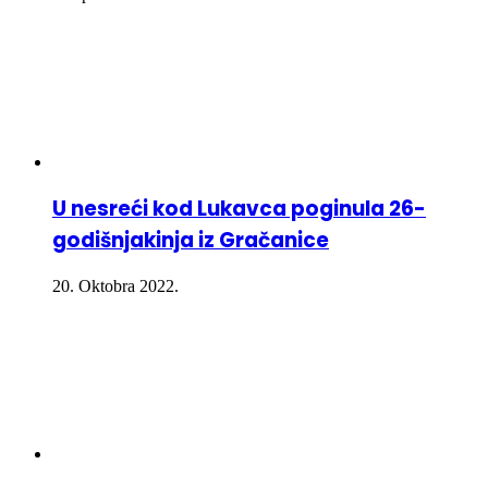
U nesreći kod Lukavca poginula 26-
godišnjakinja iz Gračanice
20. Oktobra 2022.