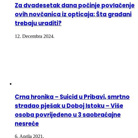
Za dvadesetak dana počinje povlačenje
ovih novčanica iz opticaja: Šta građani
trebaju uraditi?
12. Decembra 2024.
Crna hronika – Suicid u Pribavi, smrtno
stradao pješak u Doboj Istoku – Više
osoba povrijeđeno u 3 saobraćajne
nesreće
6. Aprila 2021.