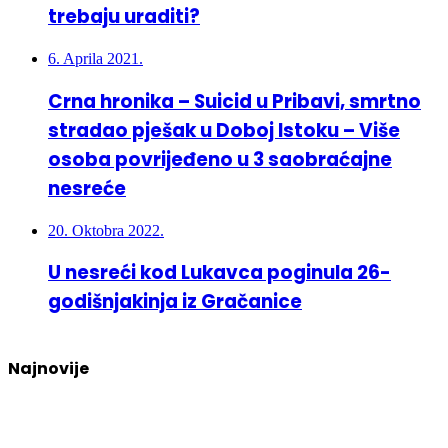
trebaju uraditi?
6. Aprila 2021.
Crna hronika – Suicid u Pribavi, smrtno
stradao pješak u Doboj Istoku – Više
osoba povrijeđeno u 3 saobraćajne
nesreće
20. Oktobra 2022.
U nesreći kod Lukavca poginula 26-
godišnjakinja iz Gračanice
Najnovije