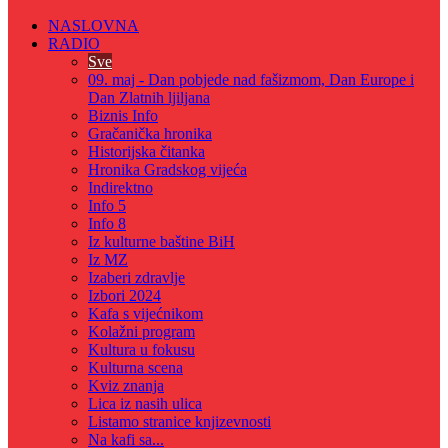
NASLOVNA
RADIO
Sve
09. maj - Dan pobjede nad fašizmom, Dan Europe i
Dan Zlatnih ljiljana
Biznis Info
Gračanička hronika
Historijska čitanka
Hronika Gradskog vijeća
Indirektno
Info 5
Info 8
Iz kulturne baštine BiH
Iz MZ
Izaberi zdravlje
Izbori 2024
Kafa s vijećnikom
Kolažni program
Kultura u fokusu
Kulturna scena
Kviz znanja
Lica iz nasih ulica
Listamo stranice knjizevnosti
Na kafi sa...