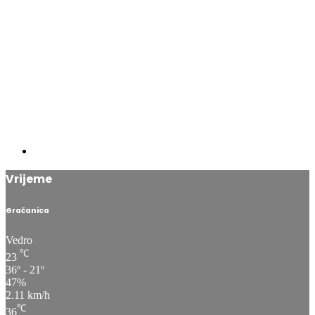
Vrijeme
Gračanica
Vedro
℃
23
36º - 21º
47%
2.11 km/h
℃
36